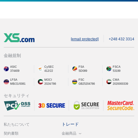
[email protected]
+248 432 3314
金融規制
ASIC
CySEC
FSA
FSCA
374409
412/22
SD089
53199
LFSA
MOCI
FSC
CMA
MB/21/0081
2024/786
GB25204786
2020000339
セキュリティ
トレード
私たちについて
金融商品
契約書類