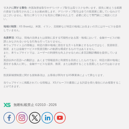
リスクに関する警告:
外国為替金取引やデリバティブ取引は高リスクを伴います。損失に耐えうる範囲
の資金でお取引されることをお勧め致します。デリバティブ取引は全ての投資家に適しているわけで
はございません。取引に伴うリスクを充分に理解された上で、必要に応じて専門家にご相談くださ
い。
地域の制限 :
XS Brandは、米国、イラン、北朝鮮など特定の地域にお住まいの方にはサービスを提供
していません。
免責事項:
XSは、現地の法律または規制に反する可能性がある国・地域において、金融サービスの勧
誘とみなされるいかなる行為も行っておりません。
本ウェブサイト上の情報は、特定の国や地域に居住する方々を対象とするものではなく、投資助言、
推奨、または金融サービスや投資活動への勧誘を構成するものではありません。
また、本ウェブサイトでは、ユーザーの利便性を向上させるために多言語翻訳機能を提供していま
す。
英語以外の言語への翻訳は、あくまで情報提供と利便性を目的としたものであり、特定の国や地域に
居住する個人に対し、金融サービスを提供、推奨、または勧誘することを意図したものではありませ
ん。
投資家補償制度に関する規制条項は、お客様が関与するXS事業体によって異なります。
当ウェブサイトに掲載されている情報は、XSグループの書面による許諾を得た場合にのみ複製するこ
とができます。
無断転載禁止 ©2010 - 2026