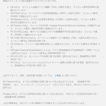
国籍のフィンテック及び金融サービスプロバイダーです。
XS Ltd は、セーシェル金融サービス機構（FSA）の認可を受け、ライセンス番号SD089で規
制されています。
XS Prime Ltd は、オーストラリア証券投資委員会（ASIC）の認可を受け、ライセンス番号:
374409 で規制されています。
XS Markets Ltd は、キプロス証券取引委員会（CySEC）の認可を受け、ライセンス番号：
412/22で規制されています。
XS Finance Ltdは、マレーシアのLFSA（Labuan Financial Services Authority）の規制下にあ
り、ライセンス番号：MB/21/0081で規制されています。
XS ZA (Pty) Ltdは、南アフリカ金融セクター行動機構(FSCA)の認可を受け、ライセンス番
号：53199にて規制されています
XS Trade Services Ltd は、モーリシャス金融サービス委員会（FSC）の認可を受けており、
ライセンス番号は GB25204786 です。
XS United は、クウェート国の規制当局により承認されており、ライセンス番号は 513918 で
す。
XSTrade Financial Consultation L.L.C は、アラブ首長国連邦の**証券商品庁（CMA）**によ
り認可されており、ライセンス番号は 20200000339 です。
XS (LC) LTD. は、セントルシアの法律に基づき登録・認可されており、登録番号は 2025-
00114 です。
XS Ltd は、セントビンセントおよびグレナディーン諸島の法律に基づき登録・認可されてお
り、登録番号は 27216 BC 2025 です。
上記ライセンス、規制、法的文書の詳細については、
こちら
をご覧ください。
XS Fintech Ltd は、キプロス共和国の法律に基づいて法人化されています。（登録番号 HE
426566）。また、フィンテック・ソリューション・プロバイダーであり、XSグループのテクノロジー
部門です。
Ficupay Ltd は、キプロス共和国の法律に基づいて法人化された、XSグループの決済代行会社です。
（登録番号HE 433983) 。
上記の事業体は、XSブランド及び商標の下で活動することを正式に許可されています。