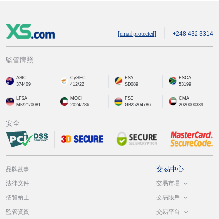
[email protected]
+248 432 3314
監管牌照
ASIC
CySEC
FSA
FSCA
374409
412/22
SD089
53199
LFSA
MOCI
FSC
CMA
MB/21/0081
2024/786
GB25204786
2020000339
安全
交易中心
品牌故事
交易市場
法律文件
交易賬戶
招賢納士
交易平台
監管資質