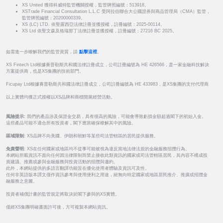
XS United 獲得科威特監管機關授權，監管牌照編號：513918。
XSTrade Financial Consultation L.L.C 受阿拉伯聯合大公國證券與商品管理局（CMA）監管，
監管牌照編號：20200000339。
XS (LC) LTD. 依聖露西亞法律註冊並獲授權，註冊編號：2025-00114。
XS Ltd 依聖文森及格瑞那丁法律註冊並獲授權，註冊編號：27216 BC 2025。
如需進一步瞭解我們的監管資質，請
點擊這裡
。
XS Fintech Ltd根據賽普勒斯共和國法律註冊成立，公司註冊編號為 HE 426566，是一家金融科技解決
方案提供商，也是XS集團的技術部門。
Ficupay Ltd根據賽普勒斯共和國法律註冊成立，公司註冊編號為 HE 433983，是XS集團的支付代理商
以上實體均獲正式授權以XS品牌和商標開展經營活動。
風險提示:
我們的產品涉及保證金交易，具有很高的風險，可能會導致虧損金額超過閣下的初始入金。
這些產品可能不適合所有投資者，閣下應當確保瞭解其中的風險。
區域限制:
XS品牌不向美國、伊朗和朝鮮等某些司法管轄區的居民提供服務。
免責聲明:
XS在任何國家或地區均不從事可能被視為違反當地法律法規的金融服務招攬行為。
本網站所載資訊不面向任何因法律限制而禁止接收此類資訊的國家或司法管轄區居民，其內容不構成投
資建議、推薦或參與金融服務與投資活動的招攬與邀約。
此外，本網站提供的多語言翻譯功能旨在優化使用者體驗及資訊可及性。
任何非英語版本譯文僅作資訊參考與使用便利之用途，絕無向特定國家或地區居民推介、推廣或招攬金
融服務之意圖。
投資者補償計畫的監管規定將取決於閣下參與的XS實體。
僅經XS集團明確書面許可後，方可複製本網站資訊。