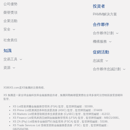
公司優勢
投資者
榮譽獎項
PAMM解決方案
企業活動
合作夥伴
安全
合作夥伴計劃
社會責任
機構服務
知識
促銷活動
交易工具
忠誠度
資源
合作夥伴忠誠計劃
XS和XS.com是XS集團的注冊商標。
XS 集團是一家全球金融科技和金融服務提供者，集團與戰略聯盟實體在全球多個司法管轄區接受授權和
監管。
XS Ltd受塞席爾金融服務管理局 (FSA) 監管，監管牌照編號：SD089。
XS Prime Ltd受澳洲證券和投資委員會 (ASIC) 監管，監管牌照編號：374409
XS Markets Ltd受賽普勒斯證券交易委員會 (CySEC) 監管，監管牌照編號：412/22。
XS Finance Ltd受馬來西亞納閩金融服務管理局 (LFSA) 監管，監管牌照編號：MB/21/0081。
XS ZA (Pty) Ltd受南非金融部門行為監理局 (FSCA) 監管，監管牌照編號：53199。
XS Trade Services Ltd 受模里西斯金融服務委員會（FSC）監管，監管牌照編號：
GB25204786。