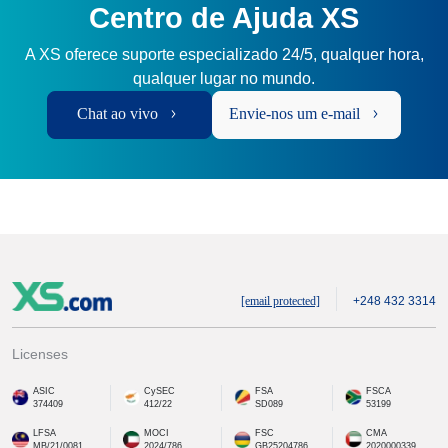
Centro de Ajuda XS
A XS oferece suporte especializado 24/5, qualquer hora,
qualquer lugar no mundo.
Chat ao vivo
Envie-nos um e-mail
[email protected]
+248 432 3314
Licenses
ASIC
CySEC
FSA
FSCA
374409
412/22
SD089
53199
LFSA
MOCI
FSC
CMA
MB/21/0081
2024/786
GB25204786
2020000339