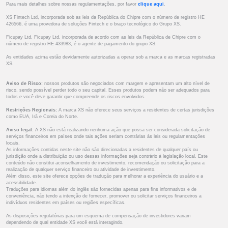
Para mais detalhes sobre nossas regulamentações, por favor
clique aqui
.
XS Fintech Ltd, incorporada sob as leis da República do Chipre com o número de registro HE
426566, é uma provedora de soluções Fintech e o braço tecnológico do Grupo XS.
Ficupay Ltd, Ficupay Ltd, incorporada de acordo com as leis da República de Chipre com o
número de registro HE 433983, é o agente de pagamento do grupo XS.
As entidades acima estão devidamente autorizadas a operar sob a marca e as marcas registradas
XS.
Aviso de Risco:
nossos produtos são negociados com margem e apresentam um alto nível de
risco, sendo possível perder todo o seu capital. Esses produtos podem não ser adequados para
todos e você deve garantir que compreende os riscos envolvidos.
Restrições Regionais:
A marca XS não oferece seus serviços a residentes de certas jurisdições
como EUA, Irã e Coreia do Norte.
Aviso legal:
A XS não está realizando nenhuma ação que possa ser considerada solicitação de
serviços financeiros em países onde tais ações seriam contrárias às leis ou regulamentações
locais.
As informações contidas neste site não são direcionadas a residentes de qualquer país ou
jurisdição onde a distribuição ou uso dessas informações seja contrário à legislação local. Este
conteúdo não constitui aconselhamento de investimento, recomendação ou solicitação para a
realização de qualquer serviço financeiro ou atividade de investimento.
Além disso, este site oferece opções de tradução para melhorar a experiência do usuário e a
acessibilidade.
Traduções para idiomas além do inglês são fornecidas apenas para fins informativos e de
conveniência, não tendo a intenção de fornecer, promover ou solicitar serviços financeiros a
indivíduos residentes em países ou regiões específicas.
As disposições regulatórias para um esquema de compensação de investidores variam
dependendo de qual entidade XS você está interagindo.