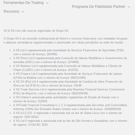
Ferramentas De Trading
Programa De Fidelidade Partner
Recursos
XS & XS.com são marcas registradas do Grupo XS.
O Grupo XS é um provedor multinacional de fintech e serviços financeiros com entidades do grupo
e alianças estratégicas regulamentadas e autorizadas em várias jurisdições ao redor do mundo.
A XS Ltd é regulamentada pela Autoridade de Serviços Financeiros de Seychelles (FSA)
com o número de licença: (SD089).
A XS Prime Ltd é regulamentada pela Comissão de Valores Mobiliários e Investimentos da
Austrália (ASIC) com o número de licença: (374409).
A XS Markets Ltd é regulamentada pela Comissão de Valores Mobiliários e Câmbio de
Chipre (CySEC) com o número de licença: (412/22).
A XS Finance Ltd é regulamentada pela Autoridade de Serviços Financeiros de Labuan
(LFSA) na Malásia com o número de licença: MB/21/0081.
A XS ZA (Pty) Ltd é regulamentada pela Autoridade de Conduta do Setor Financeiro da
África do Sul (FSCA) com o número de licença: 53199.
A XS Trade Services Ltd é regulamentada pela Mauritius Financial Services Commission
(FSC) de Maurício, com o número de licença: GB25204786.
A XS United é autorizada pelas autoridades regulatórias do Estado do Kuwait com o
número de licença: 513918.
A XSTrade Financial Consultation L.L.C é regulamentada pela Securities and Commodities
Authority (CMA) dos Emirados Árabes Unidos sob o número de licença: 20200000339.
A XS (LC) LTD. é registrada e autorizada sob as leis de Santa Lúcia com o número de
registro: 2025-00114.
A XS Ltd é registrada e autorizada sob as leis de São Vicente e Granadinas com o número
de registro: 27216 BC 2025.