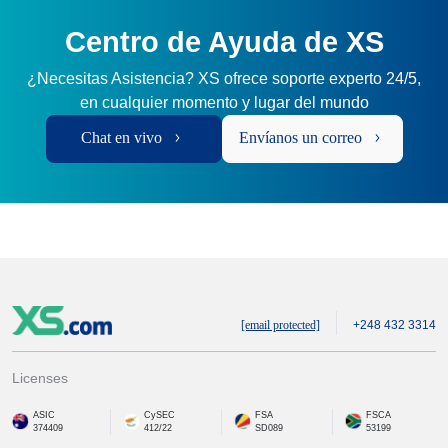
Centro de Ayuda de XS
¿Necesitas Asistencia? XS ofrece soporte experto 24/5,
en cualquier momento y lugar del mundo
Chat en vivo
Envíanos un correo
[email protected]
+248 432 3314
Licenses
ASIC
CySEC
FSA
FSCA
374409
412/22
SD089
53199