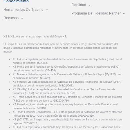
Conocimiento
Fidelidad
Herramientas De Trading
Programa De Fidelidad Partner
Recursos
XS & XS.com son marcas registradas del Grupo XS.
El Grupo XS es un proveedor multinacional de servicios financieros y fintech con entidades del
grupo y alianzas estratégicas reguladas y autorizadas en diversas jurisdicciones alrededor del
mundo.
XS Ltd está regulada por la Autoridad de Servicios Financieros de Seychelles (FSA) con el
número de licencia: (SD089).
XS Prime Ltd está regulada por la Comisión Australiana de Valores e Inversiones (ASIC)
con el número de licencia: (374409).
XS Markets Ltd está regulada por la Comisión de Valores y Bolsa de Chipre (CySEC) con
el número de licencia: (412/22).
XS Finance Ltd está regulada por la Autoridad de Servicios Financieros de Labuan (LFSA)
en Malasia con el número de licencia: MB/21/0081.
XS ZA (Pty) Ltd está regulada por la Autoridad de Conducta del Sector Financiero de
Sudáfrica (FSCA) con el número de licencia: 53199.
XS Trade Services Ltd está regulada por la Comisión de Servicios Financieros de Mauricio
(FSC) con el número de licencia: GB25204786.
XS United está autorizada por las autoridades regulatorias del Estado de Kuwait con el
número de licencia: 513918.
XSTrade Financial Consultation L.L.C está regulada por la Autoridad de Valores y Materias
Primas de los EAU (CMA) con el número de licencia: 20200000339.
XS (LC) LTD. está registrada y autorizada bajo las leyes de Santa Lucía con el número de
registro: 2025-00114.
XS Ltd está registrada y autorizada bajo las leyes de San Vicente y las Granadinas con el