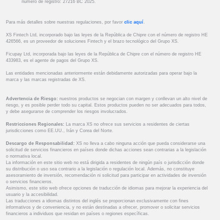
número de registro: 27216 BC 2025.
Para más detalles sobre nuestras regulaciones, por favor
clic aquí
.
XS Fintech Ltd, incorporado bajo las leyes de la República de Chipre con el número de registro HE
426566, es un proveedor de soluciones Fintech y el brazo tecnológico del Grupo XS.
Ficupay Ltd, incorporada bajo las leyes de la República de Chipre con el número de registro HE
433983, es el agente de pagos del Grupo XS.
Las entidades mencionadas anteriormente están debidamente autorizadas para operar bajo la
marca y las marcas registradas de XS.
Advertencia de Riesgo:
nuestros productos se negocian con margen y conllevan un alto nivel de
riesgo, y es posible perder todo su capital. Estos productos pueden no ser adecuados para todos,
y debe asegurarse de comprender los riesgos involucrados.
Restricciones Regionales:
La marca XS no ofrece sus servicios a residentes de ciertas
jurisdicciones como EE.UU., Irán y Corea del Norte.
Descargo de Responsabilidad:
XS no lleva a cabo ninguna acción que pueda considerarse una
solicitud de servicios financieros en países donde dichas acciones sean contrarias a la legislación
o normativa local.
La información en este sitio web no está dirigida a residentes de ningún país o jurisdicción donde
su distribución o uso sea contrario a la legislación o regulación local. Además, no constituye
asesoramiento de inversión, recomendación ni solicitud para participar en actividades de inversión
o servicios financieros.
Asimismo, este sitio web ofrece opciones de traducción de idiomas para mejorar la experiencia del
usuario y la accesibilidad.
Las traducciones a idiomas distintos del inglés se proporcionan exclusivamente con fines
informativos y de conveniencia, y no están destinadas a ofrecer, promover o solicitar servicios
financieros a individuos que residan en países o regiones específicas.