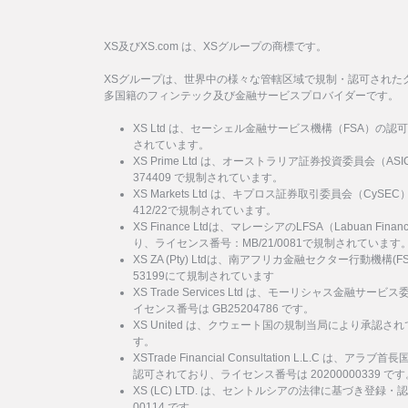
XS及びXS.com は、XSグループの商標です。
XSグループは、世界中の様々な管轄区域で規制・認可された
多国籍のフィンテック及び金融サービスプロバイダーです。
XS Ltd は、セーシェル金融サービス機構（FSA）の認
されています。
XS Prime Ltd は、オーストラリア証券投資委員会（
374409 で規制されています。
XS Markets Ltd は、キプロス証券取引委員会（Cy
412/22で規制されています。
XS Finance Ltdは、マレーシアのLFSA（Labuan Financi
り、ライセンス番号：MB/21/0081で規制されています
XS ZA (Pty) Ltdは、南アフリカ金融セクター行動機
53199にて規制されています
XS Trade Services Ltd は、モーリシャス金融
イセンス番号は GB25204786 です。
XS United は、クウェート国の規制当局により承認され
す。
XSTrade Financial Consultation L.L.C は
認可されており、ライセンス番号は 20200000339 です
XS (LC) LTD. は、セントルシアの法律に基づき登録・
00114 です。