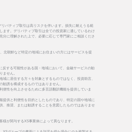
デリバティブ取引は高リスクを伴います。損失に耐えうる範
します。デリバティブ取引は全ての投資家に適しているわけ
充分に理解された上で、必要に応じて専門家にご相談くださ
イラン、北朝鮮など特定の地域にお住まいの方にはサービスを提
制に反する可能性がある国・地域において、金融サービスの勧
りません。
地域に居住する方々を対象とするものではなく、投資助言、
の勧誘を構成するものではありません。
利便性を向上させるために多言語翻訳機能を提供していま
報提供と利便性を目的としたものであり、特定の国や地域に
供、推奨、または勧誘することを意図したものではありませ
客様が関与するXS事業体によって異なります。
、XSグループの書面による許諾を得た場合にのみ複製する