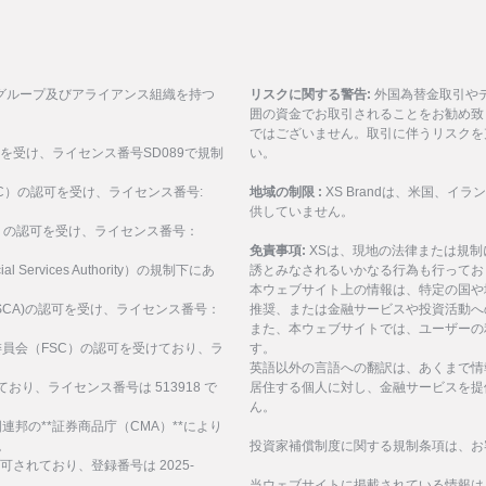
グループ及びアライアンス組織を持つ
リスクに関する警告:
外国為替金取引や
囲の資金でお取引されることをお勧め致
ではございません。取引に伴うリスクを
可を受け、ライセンス番号SD089で規制
い。
ASIC）の認可を受け、ライセンス番号:
地域の制限 :
XS Brandは、米国、
供していません。
SEC）の認可を受け、ライセンス番号：
免責事項:
XSは、現地の法律または規
al Services Authority）の規制下にあ
誘とみなされるいかなる行為も行ってお
。
本ウェブサイト上の情報は、特定の国や
構(FSCA)の認可を受け、ライセンス番号：
推奨、または金融サービスや投資活動へ
また、本ウェブサイトでは、ユーザーの
サービス委員会（FSC）の認可を受けており、ラ
す。
英語以外の言語への翻訳は、あくまで情
ており、ライセンス番号は 513918 で
居住する個人に対し、金融サービスを提
ん。
、アラブ首長国連邦の**証券商品庁（CMA）**により
。
投資家補償制度に関する規制条項は、お
認可されており、登録番号は 2025-
当ウェブサイトに掲載されている情報は