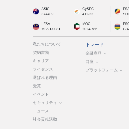
ASIC
CySEC
FS
374409
412/22
SD
LFSA
MOCI
FS
MB/21/0081
2024/786
GB
私たちについて
トレード
契約書類
金融商品
キャリア
口座
ライセンス
プラットフォーム
選ばれる理由
受賞
イベント
セキュリティ
ニュース
社会貢献活動