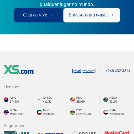
qualquer lugar no mundo.
Chat ao vivo
Envie-nos um e-mail
[email protected]
+248 432 3314
Licenses
ASIC
CySEC
FSA
FSCA
374409
412/22
SD089
53199
LFSA
MOCI
FSC
CMA
MB/21/0081
2024/786
GB25204786
2020000339
Segurança