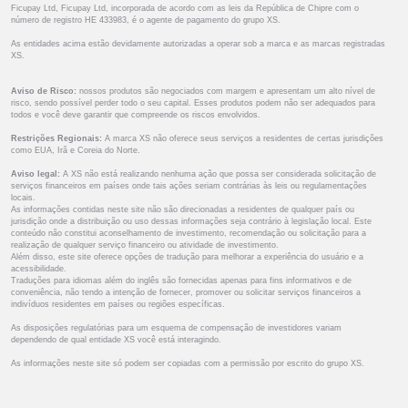
Ficupay Ltd, Ficupay Ltd, incorporada de acordo com as leis da República de Chipre com o
número de registro HE 433983, é o agente de pagamento do grupo XS.
As entidades acima estão devidamente autorizadas a operar sob a marca e as marcas registradas
XS.
Aviso de Risco:
nossos produtos são negociados com margem e apresentam um alto nível de
risco, sendo possível perder todo o seu capital. Esses produtos podem não ser adequados para
todos e você deve garantir que compreende os riscos envolvidos.
Restrições Regionais:
A marca XS não oferece seus serviços a residentes de certas jurisdições
como EUA, Irã e Coreia do Norte.
Aviso legal:
A XS não está realizando nenhuma ação que possa ser considerada solicitação de
serviços financeiros em países onde tais ações seriam contrárias às leis ou regulamentações
locais.
As informações contidas neste site não são direcionadas a residentes de qualquer país ou
jurisdição onde a distribuição ou uso dessas informações seja contrário à legislação local. Este
conteúdo não constitui aconselhamento de investimento, recomendação ou solicitação para a
realização de qualquer serviço financeiro ou atividade de investimento.
Além disso, este site oferece opções de tradução para melhorar a experiência do usuário e a
acessibilidade.
Traduções para idiomas além do inglês são fornecidas apenas para fins informativos e de
conveniência, não tendo a intenção de fornecer, promover ou solicitar serviços financeiros a
indivíduos residentes em países ou regiões específicas.
As disposições regulatórias para um esquema de compensação de investidores variam
dependendo de qual entidade XS você está interagindo.
As informações neste site só podem ser copiadas com a permissão por escrito do grupo XS.