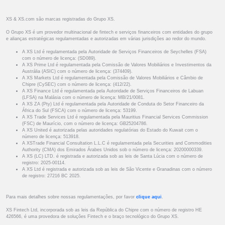
XS & XS.com são marcas registradas do Grupo XS.
O Grupo XS é um provedor multinacional de fintech e serviços financeiros com entidades do grupo
e alianças estratégicas regulamentadas e autorizadas em várias jurisdições ao redor do mundo.
A XS Ltd é regulamentada pela Autoridade de Serviços Financeiros de Seychelles (FSA)
com o número de licença: (SD089).
A XS Prime Ltd é regulamentada pela Comissão de Valores Mobiliários e Investimentos da
Austrália (ASIC) com o número de licença: (374409).
A XS Markets Ltd é regulamentada pela Comissão de Valores Mobiliários e Câmbio de
Chipre (CySEC) com o número de licença: (412/22).
A XS Finance Ltd é regulamentada pela Autoridade de Serviços Financeiros de Labuan
(LFSA) na Malásia com o número de licença: MB/21/0081.
A XS ZA (Pty) Ltd é regulamentada pela Autoridade de Conduta do Setor Financeiro da
África do Sul (FSCA) com o número de licença: 53199.
A XS Trade Services Ltd é regulamentada pela Mauritius Financial Services Commission
(FSC) de Maurício, com o número de licença: GB25204786.
A XS United é autorizada pelas autoridades regulatórias do Estado do Kuwait com o
número de licença: 513918.
A XSTrade Financial Consultation L.L.C é regulamentada pela Securities and Commodities
Authority (CMA) dos Emirados Árabes Unidos sob o número de licença: 20200000339.
A XS (LC) LTD. é registrada e autorizada sob as leis de Santa Lúcia com o número de
registro: 2025-00114.
A XS Ltd é registrada e autorizada sob as leis de São Vicente e Granadinas com o número
de registro: 27216 BC 2025.
Para mais detalhes sobre nossas regulamentações, por favor
clique aqui
.
XS Fintech Ltd, incorporada sob as leis da República do Chipre com o número de registro HE
426566, é uma provedora de soluções Fintech e o braço tecnológico do Grupo XS.