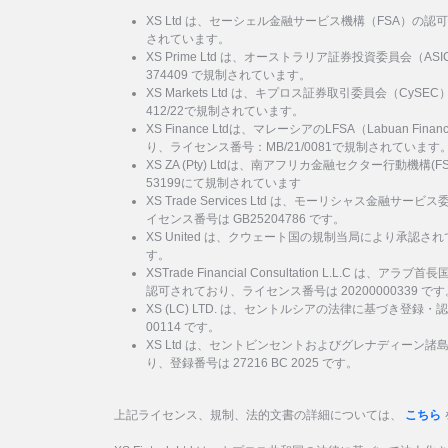
XS Ltd は、セーシェル金融サービス機構（FSA）の認
されています。
XS Prime Ltd は、オーストラリア証券投資委員会（
374409 で規制されています。
XS Markets Ltd は、キプロス証券取引委員会（Cy
412/22で規制されています。
XS Finance Ltdは、マレーシアのLFSA（Labuan Financi
り、ライセンス番号：MB/21/0081で規制されています
XS ZA (Pty) Ltdは、南アフリカ金融セクター行動機
53199にて規制されています
XS Trade Services Ltd は、モーリシャス金融
イセンス番号は GB25204786 です。
XS United は、クウェート国の規制当局により承認され
す。
XSTrade Financial Consultation L.L.C は
認可されており、ライセンス番号は 20200000339 です
XS (LC) LTD. は、セントルシアの法律に基づき登録・
00114 です。
XS Ltd は、セントビンセントおよびグレナディーン
り、登録番号は 27216 BC 2025 です。
上記ライセンス、規制、法的文書の詳細については、
こちら