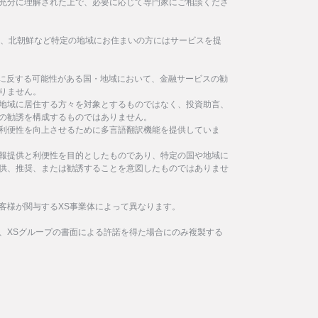
充分に理解された上で、必要に応じて専門家にご相談くださ
イラン、北朝鮮など特定の地域にお住まいの方にはサービスを提
制に反する可能性がある国・地域において、金融サービスの勧
りません。
地域に居住する方々を対象とするものではなく、投資助言、
の勧誘を構成するものではありません。
利便性を向上させるために多言語翻訳機能を提供していま
報提供と利便性を目的としたものであり、特定の国や地域に
供、推奨、または勧誘することを意図したものではありませ
客様が関与するXS事業体によって異なります。
、XSグループの書面による許諾を得た場合にのみ複製する