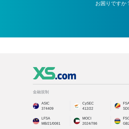
お困りですか
金融規制
ASIC
CySEC
FS
374409
412/22
SD
LFSA
MOCI
FS
MB/21/0081
2024/786
GB