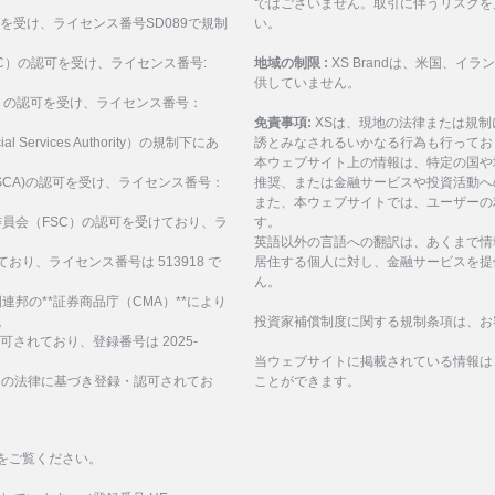
ではございません。取引に伴うリスクを
可を受け、ライセンス番号SD089で規制
い。
ASIC）の認可を受け、ライセンス番号:
地域の制限 :
XS Brandは、米国、
供していません。
SEC）の認可を受け、ライセンス番号：
免責事項:
XSは、現地の法律または規
al Services Authority）の規制下にあ
誘とみなされるいかなる行為も行ってお
。
本ウェブサイト上の情報は、特定の国や
構(FSCA)の認可を受け、ライセンス番号：
推奨、または金融サービスや投資活動へ
また、本ウェブサイトでは、ユーザーの
サービス委員会（FSC）の認可を受けており、ラ
す。
英語以外の言語への翻訳は、あくまで情
ており、ライセンス番号は 513918 で
居住する個人に対し、金融サービスを提
ん。
、アラブ首長国連邦の**証券商品庁（CMA）**により
。
投資家補償制度に関する規制条項は、お
認可されており、登録番号は 2025-
当ウェブサイトに掲載されている情報は
諸島の法律に基づき登録・認可されてお
ことができます。
をご覧ください。