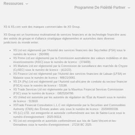
Ressources
Programme De Fidélité Partner
XS & XS.com sont des marques commerciales de XS Group.
XS Group est un fournisseur multinational de services financiers et de technologie financière avec
des entités de groupe et d’alliance stratégique réglementées et autorisées dans diverses
juridictions du monde entier.
XS Ltd est réglementé par l'Autorité des services financiers des Seychelles (FSA) sous le
numéro de licence : (SD089)
XS Prime Ltd est réglementé par la Commission australienne des valeurs mobilières et des
investissements (ASIC) sous le numéro de licence : (374409).
XS Markets Ltd est réglementé par la Commission de surveillance des marchés de Chypre
(CySEC) sous le numéro de licence : (412/22).
XS Finance Ltd est réglementé par l'Autorité des services financiers de Labuan (LFSA) en
Malaisie sous le numéro de licence : MB/21/0081.
XS ZA (Pty) Ltd est réglementé par l'Autorité sud-africaine de conduite du secteur financier
(FSCA) sous le numéro de licence : 53199.
XS Trade Services Ltd est réglementée par la Mauritius Financial Services Commission
(FSC) sous le numéro de licence : GB25204786.
XS United est autorisée par les autorités de régulation de l’État du Koweït sous le numéro
de licence : 513918.
XSTrade Financial Consultation L.L.C est réglementée par la Securities and Commodities
Authority (CMA) des Émirats arabes unis sous le numéro de licence : 20200000339.
XS (LC) LTD. est enregistrée et autorisée conformément aux lois de Sainte-Lucie sous le
numéro d’enregistrement : 2025-00114.
XS Ltd est enregistrée et autorisée conformément aux lois de Saint-Vincent-et-les-
Grenadines sous le numéro d’enregistrement : 27216 BC 2025.