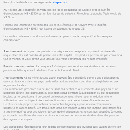
Pour plus de détails sur nos règlements,
cliquez ici
.
XS Fintech Ltd, constituée en vertu des lois de la République de Chypre avec le numéro
d’enregistrement HE 426566 est un fournisseur de solutions Fintech et la branche Technologie de
XS Group.
Ficupay Ltd, constituée en vertu des lois de la République de Chypre avec le numéro
d’enregistrement HE 433983, est l’agent de paiement du groupe XS..
Les entités ci-dessus sont dûment autorisées à opérer sous la marque XS et les marques
commerciales.
Avertissement
de risque: nos produits sont négociés sur marge et comportent un niveau de
risque élevé et il est possible de perdre tout votre capital. Ces produits peuvent ne pas convenir à
tout le monde, et vous devez vous assurer que vous comprenez les risques impliqués.
Restrictions régionales:
La marque XS n’offre pas ses services aux résidents de certaines
juridictions telles que les États-Unis, l’Iran et la Corée du Nord.
Avertissement:
XS ne mène aucune action pouvant être considérée comme une sollicitation de
services financiers dans les pays où de telles actions seraient contraires à la législation ou aux
régulations locales.
Les informations présentes sur ce site ne sont pas destinées aux résidents d'un pays ou d'une
juridiction où une telle distribution ou utilisation serait contraire à la législation ou aux régulations
locales, et ne constituent ni un conseil en investissement, ni une recommandation, ni une
sollicitation pour participer à des services financiers ou à des activités d'investissement.
De plus, ce site propose des options de traduction linguistique pour améliorer l'expérience
utilisateur et l'accessibilité. Les traductions dans des langues autres que l'anglais sont proposées
à titre informatif et pour des raisons de commodité uniquement et ne sont pas destinées à fournir,
promouvoir ou solliciter des services financiers auprès de personnes résidant dans des pays ou
des régions spécifiques.
Les dispositions réglementaires d’un régime d’indemnisation des investisseurs varient en fonction