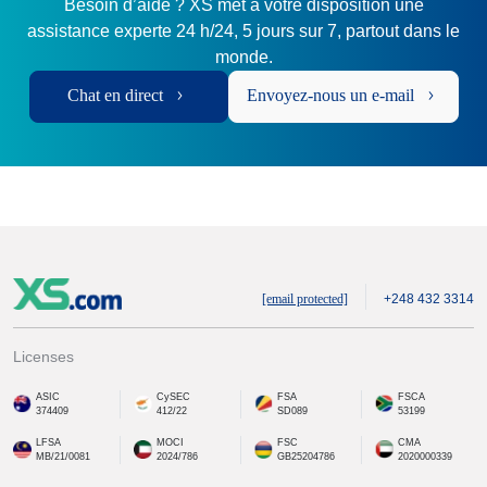
Besoin d’aide ? XS met à votre disposition une
assistance experte 24 h/24, 5 jours sur 7, partout dans le
monde.
Chat en direct
Envoyez-nous un e-mail
[email protected]
+248 432 3314
Licenses
ASIC
CySEC
FSA
FSCA
374409
412/22
SD089
53199
LFSA
MOCI
FSC
CMA
MB/21/0081
2024/786
GB25204786
2020000339