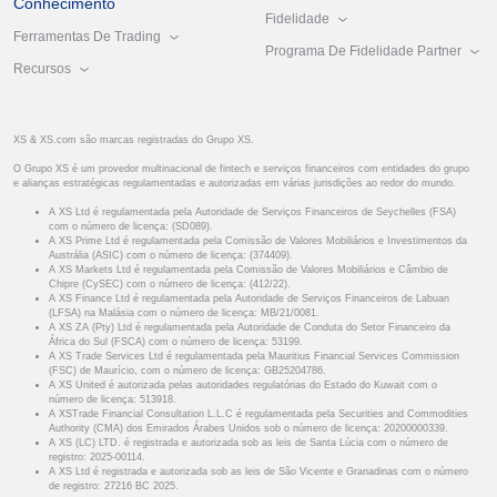
Conhecimento
Fidelidade
Ferramentas De Trading
Programa De Fidelidade Partner
Recursos
XS & XS.com são marcas registradas do Grupo XS.
O Grupo XS é um provedor multinacional de fintech e serviços financeiros com entidades do grupo
e alianças estratégicas regulamentadas e autorizadas em várias jurisdições ao redor do mundo.
A XS Ltd é regulamentada pela Autoridade de Serviços Financeiros de Seychelles (FSA)
com o número de licença: (SD089).
A XS Prime Ltd é regulamentada pela Comissão de Valores Mobiliários e Investimentos da
Austrália (ASIC) com o número de licença: (374409).
A XS Markets Ltd é regulamentada pela Comissão de Valores Mobiliários e Câmbio de
Chipre (CySEC) com o número de licença: (412/22).
A XS Finance Ltd é regulamentada pela Autoridade de Serviços Financeiros de Labuan
(LFSA) na Malásia com o número de licença: MB/21/0081.
A XS ZA (Pty) Ltd é regulamentada pela Autoridade de Conduta do Setor Financeiro da
África do Sul (FSCA) com o número de licença: 53199.
A XS Trade Services Ltd é regulamentada pela Mauritius Financial Services Commission
(FSC) de Maurício, com o número de licença: GB25204786.
A XS United é autorizada pelas autoridades regulatórias do Estado do Kuwait com o
número de licença: 513918.
A XSTrade Financial Consultation L.L.C é regulamentada pela Securities and Commodities
Authority (CMA) dos Emirados Árabes Unidos sob o número de licença: 20200000339.
A XS (LC) LTD. é registrada e autorizada sob as leis de Santa Lúcia com o número de
registro: 2025-00114.
A XS Ltd é registrada e autorizada sob as leis de São Vicente e Granadinas com o número
de registro: 27216 BC 2025.