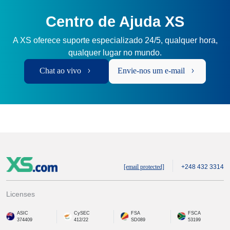
Centro de Ajuda XS
A XS oferece suporte especializado 24/5, qualquer hora,
qualquer lugar no mundo.
Chat ao vivo
Envie-nos um e-mail
[email protected]
+248 432 3314
Licenses
ASIC
CySEC
FSA
FSCA
374409
412/22
SD089
53199