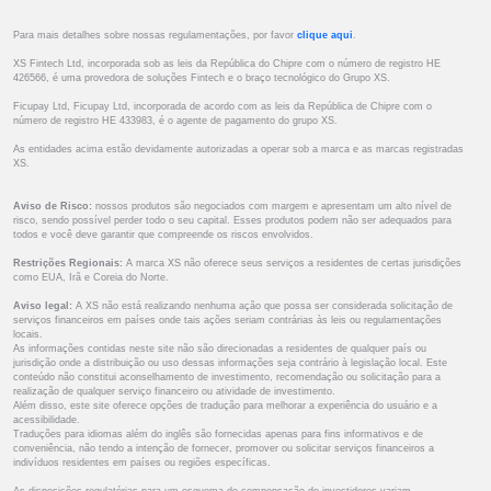
Para mais detalhes sobre nossas regulamentações, por favor
clique aqui
.
XS Fintech Ltd, incorporada sob as leis da República do Chipre com o número de registro HE
426566, é uma provedora de soluções Fintech e o braço tecnológico do Grupo XS.
Ficupay Ltd, Ficupay Ltd, incorporada de acordo com as leis da República de Chipre com o
número de registro HE 433983, é o agente de pagamento do grupo XS.
As entidades acima estão devidamente autorizadas a operar sob a marca e as marcas registradas
XS.
Aviso de Risco:
nossos produtos são negociados com margem e apresentam um alto nível de
risco, sendo possível perder todo o seu capital. Esses produtos podem não ser adequados para
todos e você deve garantir que compreende os riscos envolvidos.
Restrições Regionais:
A marca XS não oferece seus serviços a residentes de certas jurisdições
como EUA, Irã e Coreia do Norte.
Aviso legal:
A XS não está realizando nenhuma ação que possa ser considerada solicitação de
serviços financeiros em países onde tais ações seriam contrárias às leis ou regulamentações
locais.
As informações contidas neste site não são direcionadas a residentes de qualquer país ou
jurisdição onde a distribuição ou uso dessas informações seja contrário à legislação local. Este
conteúdo não constitui aconselhamento de investimento, recomendação ou solicitação para a
realização de qualquer serviço financeiro ou atividade de investimento.
Além disso, este site oferece opções de tradução para melhorar a experiência do usuário e a
acessibilidade.
Traduções para idiomas além do inglês são fornecidas apenas para fins informativos e de
conveniência, não tendo a intenção de fornecer, promover ou solicitar serviços financeiros a
indivíduos residentes em países ou regiões específicas.