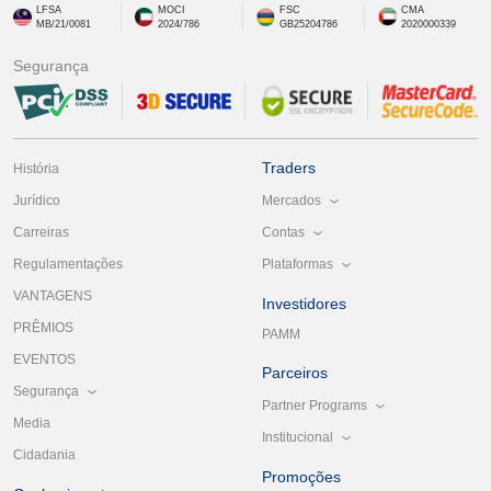
LFSA
MOCI
FSC
CMA
MB/21/0081
2024/786
GB25204786
2020000339
Segurança
Traders
História
Mercados
Jurídico
Contas
Carreiras
Plataformas
Regulamentações
VANTAGENS
Investidores
PRÊMIOS
PAMM
EVENTOS
Parceiros
Segurança
Partner Programs
Media
Institucional
Cidadania
Promoções