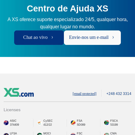
Centro de Ajuda XS
A XS oferece suporte especializado 24/5, qualquer hora,
qualquer lugar no mundo.
Chat ao vivo
Envie-nos um e-mail
[email protected]
+248 432 3314
Licenses
ASIC
CySEC
FSA
FSCA
374409
412/22
SD089
53199
LFSA
MOCI
FSC
CMA