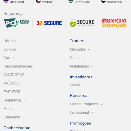
MB/21/0081
2024/786
GB25204786
2020000339
Segurança
Traders
História
Mercados
Jurídico
Contas
Carreiras
Plataformas
Regulamentações
VANTAGENS
Investidores
PRÊMIOS
PAMM
EVENTOS
Parceiros
Segurança
Partner Programs
Media
Institucional
Cidadania
Promoções
Conhecimento