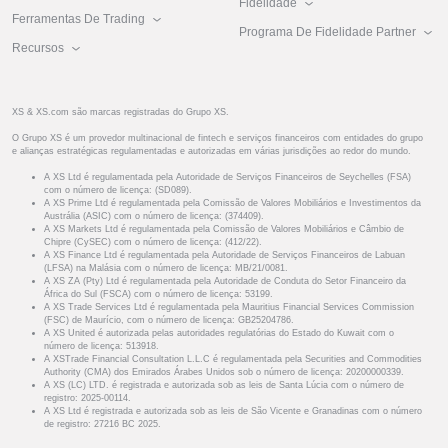
Fidelidade
Ferramentas De Trading
Programa De Fidelidade Partner
Recursos
XS & XS.com são marcas registradas do Grupo XS.
O Grupo XS é um provedor multinacional de fintech e serviços financeiros com entidades do grupo
e alianças estratégicas regulamentadas e autorizadas em várias jurisdições ao redor do mundo.
A XS Ltd é regulamentada pela Autoridade de Serviços Financeiros de Seychelles (FSA)
com o número de licença: (SD089).
A XS Prime Ltd é regulamentada pela Comissão de Valores Mobiliários e Investimentos da
Austrália (ASIC) com o número de licença: (374409).
A XS Markets Ltd é regulamentada pela Comissão de Valores Mobiliários e Câmbio de
Chipre (CySEC) com o número de licença: (412/22).
A XS Finance Ltd é regulamentada pela Autoridade de Serviços Financeiros de Labuan
(LFSA) na Malásia com o número de licença: MB/21/0081.
A XS ZA (Pty) Ltd é regulamentada pela Autoridade de Conduta do Setor Financeiro da
África do Sul (FSCA) com o número de licença: 53199.
A XS Trade Services Ltd é regulamentada pela Mauritius Financial Services Commission
(FSC) de Maurício, com o número de licença: GB25204786.
A XS United é autorizada pelas autoridades regulatórias do Estado do Kuwait com o
número de licença: 513918.
A XSTrade Financial Consultation L.L.C é regulamentada pela Securities and Commodities
Authority (CMA) dos Emirados Árabes Unidos sob o número de licença: 20200000339.
A XS (LC) LTD. é registrada e autorizada sob as leis de Santa Lúcia com o número de
registro: 2025-00114.
A XS Ltd é registrada e autorizada sob as leis de São Vicente e Granadinas com o número
de registro: 27216 BC 2025.