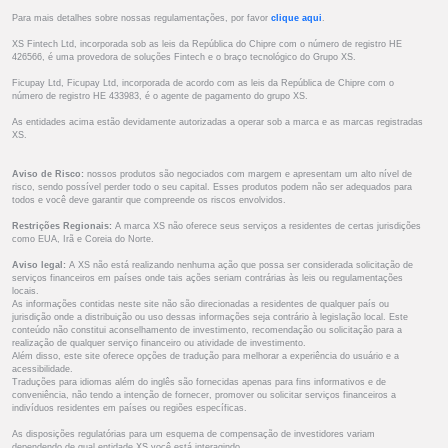
Para mais detalhes sobre nossas regulamentações, por favor
clique aqui
.
XS Fintech Ltd, incorporada sob as leis da República do Chipre com o número de registro HE
426566, é uma provedora de soluções Fintech e o braço tecnológico do Grupo XS.
Ficupay Ltd, Ficupay Ltd, incorporada de acordo com as leis da República de Chipre com o
número de registro HE 433983, é o agente de pagamento do grupo XS.
As entidades acima estão devidamente autorizadas a operar sob a marca e as marcas registradas
XS.
Aviso de Risco:
nossos produtos são negociados com margem e apresentam um alto nível de
risco, sendo possível perder todo o seu capital. Esses produtos podem não ser adequados para
todos e você deve garantir que compreende os riscos envolvidos.
Restrições Regionais:
A marca XS não oferece seus serviços a residentes de certas jurisdições
como EUA, Irã e Coreia do Norte.
Aviso legal:
A XS não está realizando nenhuma ação que possa ser considerada solicitação de
serviços financeiros em países onde tais ações seriam contrárias às leis ou regulamentações
locais.
As informações contidas neste site não são direcionadas a residentes de qualquer país ou
jurisdição onde a distribuição ou uso dessas informações seja contrário à legislação local. Este
conteúdo não constitui aconselhamento de investimento, recomendação ou solicitação para a
realização de qualquer serviço financeiro ou atividade de investimento.
Além disso, este site oferece opções de tradução para melhorar a experiência do usuário e a
acessibilidade.
Traduções para idiomas além do inglês são fornecidas apenas para fins informativos e de
conveniência, não tendo a intenção de fornecer, promover ou solicitar serviços financeiros a
indivíduos residentes em países ou regiões específicas.
As disposições regulatórias para um esquema de compensação de investidores variam
dependendo de qual entidade XS você está interagindo.