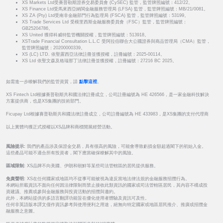
XS Markets Ltd受賽普勒斯證券交易委員會 (CySEC) 監管，監管牌照編號：412/22。
XS Finance Ltd受馬來西亞納閩金融服務管理局 (LFSA) 監管，監管牌照編號：MB/21/0081。
XS ZA (Pty) Ltd受南非金融部門行為監理局 (FSCA) 監管，監管牌照編號：53199。
XS Trade Services Ltd 受模里西斯金融服務委員會（FSC）監管，監管牌照編號：
GB25204786。
XS United 獲得科威特監管機關授權，監管牌照編號：513918。
XSTrade Financial Consultation L.L.C 受阿拉伯聯合大公國證券與商品管理局（CMA）監管，
監管牌照編號：20200000339。
XS (LC) LTD. 依聖露西亞法律註冊並獲授權，註冊編號：2025-00114。
XS Ltd 依聖文森及格瑞那丁法律註冊並獲授權，註冊編號：27216 BC 2025。
如需進一步瞭解我們的監管資質，請
點擊這裡
。
XS Fintech Ltd根據賽普勒斯共和國法律註冊成立，公司註冊編號為 HE 426566，是一家金融科技解決
方案提供商，也是XS集團的技術部門。
Ficupay Ltd根據賽普勒斯共和國法律註冊成立，公司註冊編號為 HE 433983，是XS集團的支付代理商
以上實體均獲正式授權以XS品牌和商標開展經營活動。
風險提示:
我們的產品涉及保證金交易，具有很高的風險，可能會導致虧損金額超過閣下的初始入金。
這些產品可能不適合所有投資者，閣下應當確保瞭解其中的風險。
區域限制:
XS品牌不向美國、伊朗和朝鮮等某些司法管轄區的居民提供服務。
免責聲明:
XS在任何國家或地區均不從事可能被視為違反當地法律法規的金融服務招攬行為。
本網站所載資訊不面向任何因法律限制而禁止接收此類資訊的國家或司法管轄區居民，其內容不構成投
資建議、推薦或參與金融服務與投資活動的招攬與邀約。
此外，本網站提供的多語言翻譯功能旨在優化使用者體驗及資訊可及性。
任何非英語版本譯文僅作資訊參考與使用便利之用途，絕無向特定國家或地區居民推介、推廣或招攬金
融服務之意圖。