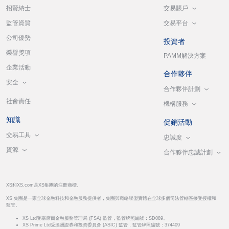
交易賬戶
招賢納士
交易平台
監管資質
公司優勢
投資者
榮譽獎項
PAMM解決方案
企業活動
合作夥伴
安全
合作夥伴計劃
社會責任
機構服務
知識
促銷活動
交易工具
忠誠度
資源
合作夥伴忠誠計劃
XS和XS.com是XS集團的注冊商標。
XS 集團是一家全球金融科技和金融服務提供者，集團與戰略聯盟實體在全球多個司法管轄區接受授權和
監管。
XS Ltd受塞席爾金融服務管理局 (FSA) 監管，監管牌照編號：SD089。
XS Prime Ltd受澳洲證券和投資委員會 (ASIC) 監管，監管牌照編號：374409