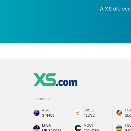
A XS oferece
Licenses
ASIC
CySEC
FS
374409
412/22
SD
LFSA
MOCI
FS
MB/21/0081
2024/786
GB