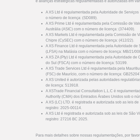
e alianças estratégicas regulamentadas e autorizadas em vár
A XS Ltd é regulamentada pela Autoridade de Serviços
o número de licença: (SD089).
A XS Prime Ltd é regulamentada pela Comissão de Valo
Austrália (ASIC) com o número de licença: (374409).
A XS Markets Ltd é regulamentada pela Comissão de Va
Chipre (CySEC) com o número de licença: (412/22).
A XS Finance Ltd é regulamentada pela Autoridade de 
(LFSA) na Malásia com o número de licença: MB/21/00
A XS ZA (Pty) Ltd é regulamentada pela Autoridade de 
do Sul (FSCA) com o número de licença: 53199.
A XS Trade Services Ltd é regulamentada pela Mauriti
(FSC) de Maurício, com o número de licença: GB25204
A XS United é autorizada pelas autoridades regulatóri
de licença: 513918.
A XSTrade Financial Consultation L.L.C é regulamenta
Authority (CMA) dos Emirados Árabes Unidos sob o nú
A XS (LC) LTD. é registrada e autorizada sob as leis d
registro: 2025-00114.
A XS Ltd é registrada e autorizada sob as leis de São
registro: 27216 BC 2025.
Para mais detalhes sobre nossas regulamentações, por favo