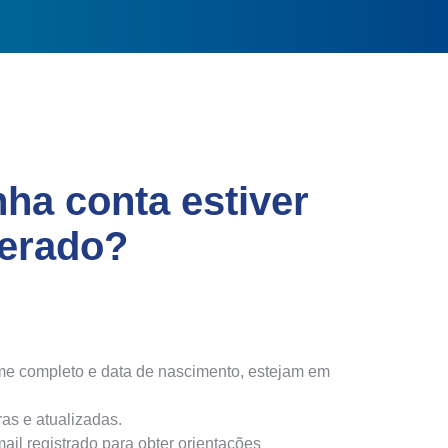
nha conta estiver
erado?
me completo e data de nascimento, estejam em
as e atualizadas.
mail registrado para obter orientações