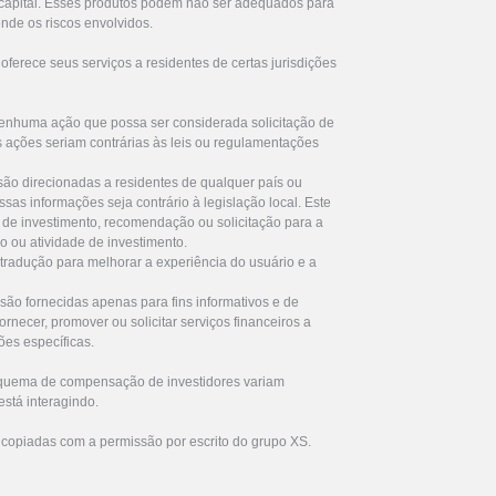
u capital. Esses produtos podem não ser adequados para
nde os riscos envolvidos.
ferece seus serviços a residentes de certas jurisdições
enhuma ação que possa ser considerada solicitação de
s ações seriam contrárias às leis ou regulamentações
são direcionadas a residentes de qualquer país ou
ssas informações seja contrário à legislação local. Este
de investimento, recomendação ou solicitação para a
ro ou atividade de investimento.
 tradução para melhorar a experiência do usuário e a
são fornecidas apenas para fins informativos e de
rnecer, promover ou solicitar serviços financeiros a
ões específicas.
squema de compensação de investidores variam
stá interagindo.
 copiadas com a permissão por escrito do grupo XS.