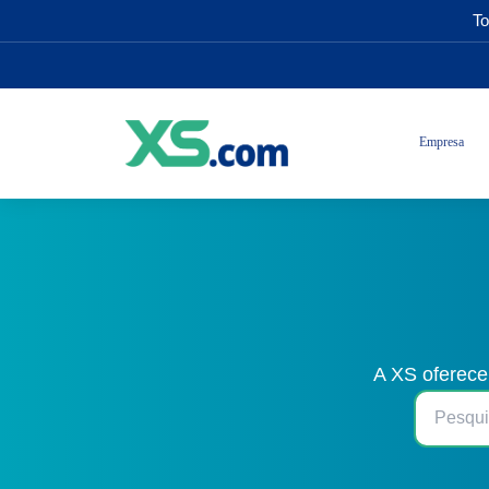
To
Empresa
A XS oferece