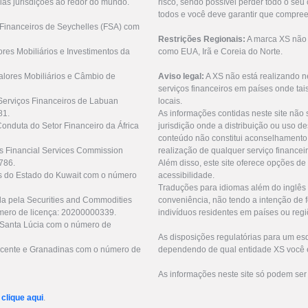
ias jurisdições ao redor do mundo.
risco, sendo possível perder todo o se
todos e você deve garantir que compree
 Financeiros de Seychelles (FSA) com
Restrições Regionais:
A marca XS não o
res Mobiliários e Investimentos da
como EUA, Irã e Coreia do Norte.
lores Mobiliários e Câmbio de
Aviso legal:
A XS não está realizando n
serviços financeiros em países onde tai
Serviços Financeiros de Labuan
locais.
81.
As informações contidas neste site não 
Conduta do Setor Financeiro da África
jurisdição onde a distribuição ou uso de
conteúdo não constitui aconselhamento 
us Financial Services Commission
realização de qualquer serviço financei
786.
Além disso, este site oferece opções de
as do Estado do Kuwait com o número
acessibilidade.
Traduções para idiomas além do inglês 
da pela Securities and Commodities
conveniência, não tendo a intenção de fo
mero de licença: 20200000339.
indivíduos residentes em países ou regi
e Santa Lúcia com o número de
As disposições regulatórias para um e
 Vicente e Granadinas com o número de
dependendo de qual entidade XS você e
As informações neste site só podem ser
r
clique aqui
.