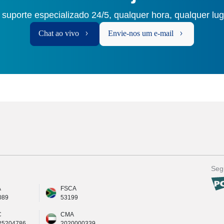
 suporte especializado 24/5, qualquer hora, qualquer lu
Chat ao vivo
Envie-nos um e-mail
Seg
A
FSCA
089
53199
C
CMA
25204786
2020000339