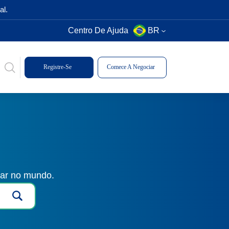
al.
Centro De Ajuda
BR
Registre-Se
Comece A Negociar
gar no mundo.