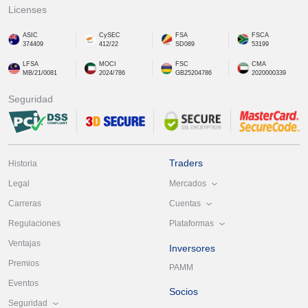
Licenses
ASIC
CySEC
FSA
FSCA
374409
412/22
SD089
53199
LFSA
MOCI
FSC
CMA
MB/21/0081
2024/786
GB25204786
2020000339
Seguridad
Traders
Historia
Mercados
Legal
Cuentas
Carreras
Plataformas
Regulaciones
Ventajas
Inversores
Premios
PAMM
Eventos
Socios
Seguridad