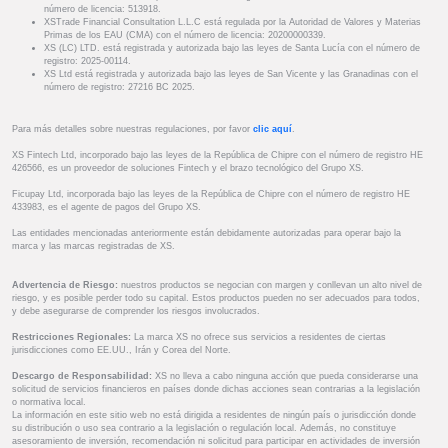
número de licencia: 513918.
XSTrade Financial Consultation L.L.C está regulada por la Autoridad de Valores y Materias
Primas de los EAU (CMA) con el número de licencia: 20200000339.
XS (LC) LTD. está registrada y autorizada bajo las leyes de Santa Lucía con el número de
registro: 2025-00114.
XS Ltd está registrada y autorizada bajo las leyes de San Vicente y las Granadinas con el
número de registro: 27216 BC 2025.
Para más detalles sobre nuestras regulaciones, por favor
clic aquí
.
XS Fintech Ltd, incorporado bajo las leyes de la República de Chipre con el número de registro HE
426566, es un proveedor de soluciones Fintech y el brazo tecnológico del Grupo XS.
Ficupay Ltd, incorporada bajo las leyes de la República de Chipre con el número de registro HE
433983, es el agente de pagos del Grupo XS.
Las entidades mencionadas anteriormente están debidamente autorizadas para operar bajo la
marca y las marcas registradas de XS.
Advertencia de Riesgo:
nuestros productos se negocian con margen y conllevan un alto nivel de
riesgo, y es posible perder todo su capital. Estos productos pueden no ser adecuados para todos,
y debe asegurarse de comprender los riesgos involucrados.
Restricciones Regionales:
La marca XS no ofrece sus servicios a residentes de ciertas
jurisdicciones como EE.UU., Irán y Corea del Norte.
Descargo de Responsabilidad:
XS no lleva a cabo ninguna acción que pueda considerarse una
solicitud de servicios financieros en países donde dichas acciones sean contrarias a la legislación
o normativa local.
La información en este sitio web no está dirigida a residentes de ningún país o jurisdicción donde
su distribución o uso sea contrario a la legislación o regulación local. Además, no constituye
asesoramiento de inversión, recomendación ni solicitud para participar en actividades de inversión