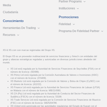
Partner Programs
Media
Instituciones
Ciudadanía
Promociones
Conocimiento
Fidelidad
Herramientas De Trading
Programa De Fidelidad Partner
Recursos
XS & XS.com son marcas registradas del Grupo XS.
El Grupo XS es un proveedor multinacional de servicios financieros y fintech con entidades del
grupo y alianzas estratégicas reguladas y autorizadas en diversas jurisdicciones alrededor del
mundo.
XS Ltd está regulada por la Autoridad de Servicios Financieros de Seychelles (FSA) con el
número de licencia: (SD089).
XS Prime Ltd está regulada por la Comisión Australiana de Valores e Inversiones (ASIC)
con el número de licencia: (374409).
XS Markets Ltd está regulada por la Comisión de Valores y Bolsa de Chipre (CySEC) con
el número de licencia: (412/22).
XS Finance Ltd está regulada por la Autoridad de Servicios Financieros de Labuan (LFSA)
en Malasia con el número de licencia: MB/21/0081.
XS ZA (Pty) Ltd está regulada por la Autoridad de Conducta del Sector Financiero de
Sudáfrica (FSCA) con el número de licencia: 53199.
XS Trade Services Ltd está regulada por la Comisión de Servicios Financieros de Mauricio
(FSC) con el número de licencia: GB25204786.
XS United está autorizada por las autoridades regulatorias del Estado de Kuwait con el