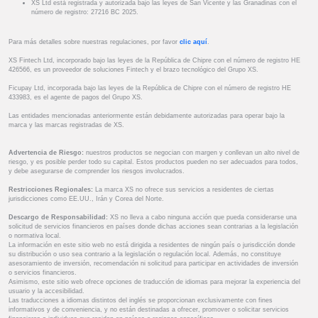
XS Ltd está registrada y autorizada bajo las leyes de San Vicente y las Granadinas con el
número de registro: 27216 BC 2025.
Para más detalles sobre nuestras regulaciones, por favor
clic aquí
.
XS Fintech Ltd, incorporado bajo las leyes de la República de Chipre con el número de registro HE
426566, es un proveedor de soluciones Fintech y el brazo tecnológico del Grupo XS.
Ficupay Ltd, incorporada bajo las leyes de la República de Chipre con el número de registro HE
433983, es el agente de pagos del Grupo XS.
Las entidades mencionadas anteriormente están debidamente autorizadas para operar bajo la
marca y las marcas registradas de XS.
Advertencia de Riesgo:
nuestros productos se negocian con margen y conllevan un alto nivel de
riesgo, y es posible perder todo su capital. Estos productos pueden no ser adecuados para todos,
y debe asegurarse de comprender los riesgos involucrados.
Restricciones Regionales:
La marca XS no ofrece sus servicios a residentes de ciertas
jurisdicciones como EE.UU., Irán y Corea del Norte.
Descargo de Responsabilidad:
XS no lleva a cabo ninguna acción que pueda considerarse una
solicitud de servicios financieros en países donde dichas acciones sean contrarias a la legislación
o normativa local.
La información en este sitio web no está dirigida a residentes de ningún país o jurisdicción donde
su distribución o uso sea contrario a la legislación o regulación local. Además, no constituye
asesoramiento de inversión, recomendación ni solicitud para participar en actividades de inversión
o servicios financieros.
Asimismo, este sitio web ofrece opciones de traducción de idiomas para mejorar la experiencia del
usuario y la accesibilidad.
Las traducciones a idiomas distintos del inglés se proporcionan exclusivamente con fines
informativos y de conveniencia, y no están destinadas a ofrecer, promover o solicitar servicios