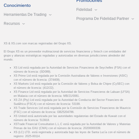
Promociones
Conocimiento
Fidelidad
Herramientas De Trading
Programa De Fidelidad Partner
Recursos
XS & XS.com son marcas registradas del Grupo XS.
El Grupo XS es un proveedor multinacional de servicios financieros y fintech con entidades del
grupo y alianzas estratégicas reguladas y autorizadas en diversas jurisdicciones alrededor del
mundo.
XS Ltd está regulada por la Autoridad de Servicios Financieros de Seychelles (FSA) con el
número de licencia: (SD089).
XS Prime Ltd está regulada por la Comisión Australiana de Valores e Inversiones (ASIC)
con el número de licencia: (374409).
XS Markets Ltd está regulada por la Comisión de Valores y Bolsa de Chipre (CySEC) con
el número de licencia: (412/22).
XS Finance Ltd está regulada por la Autoridad de Servicios Financieros de Labuan (LFSA)
en Malasia con el número de licencia: MB/21/0081.
XS ZA (Pty) Ltd está regulada por la Autoridad de Conducta del Sector Financiero de
Sudáfrica (FSCA) con el número de licencia: 53199.
XS Trade Services Ltd está regulada por la Comisión de Servicios Financieros de Mauricio
(FSC) con el número de licencia: GB25204786.
XS United está autorizada por las autoridades regulatorias del Estado de Kuwait con el
número de licencia: 513918.
XSTrade Financial Consultation L.L.C está regulada por la Autoridad de Valores y Materias
Primas de los EAU (CMA) con el número de licencia: 20200000339.
XS (LC) LTD. está registrada y autorizada bajo las leyes de Santa Lucía con el número de
registro: 2025-00114.