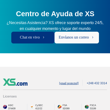
Centro de Ayuda de XS
¿Necesitas Asistencia? XS ofrece soporte experto 24/5,
en cualquier momento y lugar del mundo
Chat en vivo
Envíanos un correo
[email protected]
+248 432 3314
Licenses
ASIC
CySEC
FSA
FSCA
374409
412/22
SD089
53199