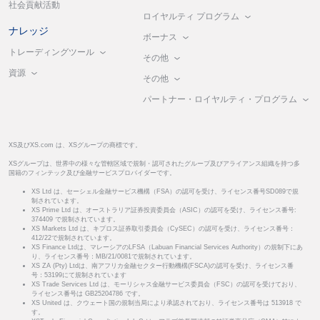
社会貢献活動
ロイヤルティ プログラム
ナレッジ
ボーナス
トレーディングツール
その他
資源
その他
パートナー・ロイヤルティ・プログラム
XS及びXS.com は、XSグループの商標です。
XSグループは、世界中の様々な管轄区域で規制・認可されたグループ及びアライアンス組織を持つ多
国籍のフィンテック及び金融サービスプロバイダーです。
XS Ltd は、セーシェル金融サービス機構（FSA）の認可を受け、ライセンス番号SD089で規
制されています。
XS Prime Ltd は、オーストラリア証券投資委員会（ASIC）の認可を受け、ライセンス番号:
374409 で規制されています。
XS Markets Ltd は、キプロス証券取引委員会（CySEC）の認可を受け、ライセンス番号：
412/22で規制されています。
XS Finance Ltdは、マレーシアのLFSA（Labuan Financial Services Authority）の規制下にあ
り、ライセンス番号：MB/21/0081で規制されています。
XS ZA (Pty) Ltdは、南アフリカ金融セクター行動機構(FSCA)の認可を受け、ライセンス番
号：53199にて規制されています
XS Trade Services Ltd は、モーリシャス金融サービス委員会（FSC）の認可を受けており、
ライセンス番号は GB25204786 です。
XS United は、クウェート国の規制当局により承認されており、ライセンス番号は 513918 で
す。