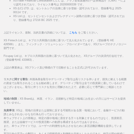
XSTrade Financial Consultation L.L.C は、アラブ首長国連邦の**証券商品庁（CMA）**によ
り認可されており、ライセンス番号は 20200000339 です。
XS (LC) LTD. は、セントルシアの法律に基づき登録・認可されており、登録番号は 2025-
00114 です。
XS Ltd は、セントビンセントおよびグレナディーン諸島の法律に基づき登録・認可されてお
り、登録番号は 27216 BC 2025 です。
上記ライセンス、規制、法的文書の詳細については、
こちら
をご覧ください。
XS Fintech Ltd は、キプロス共和国の法律に基づいて法人化されています。（登録番号 HE
426566）。また、フィンテック・ソリューション・プロバイダーであり、XSグループのテクノロジー
部門です。
Ficupay Ltd は、キプロス共和国の法律に基づいて法人化された、XSグループの決済代行会社です。
（登録番号HE 433983) 。
上記の事業体は、XSブランド及び商標の下で活動することを正式に許可されています。
リスクに関する警告:
外国為替金取引やデリバティブ取引は高リスクを伴います。損失に耐えうる範囲
の資金でお取引されることをお勧め致します。デリバティブ取引は全ての投資家に適しているわけで
はございません。取引に伴うリスクを充分に理解された上で、必要に応じて専門家にご相談くださ
い。
地域の制限 :
XS Brandは、米国、イラン、北朝鮮など特定の地域にお住まいの方にはサービスを提供
していません。
免責事項:
XSは、現地の法律または規制に反する可能性がある国・地域において、金融サービスの勧
誘とみなされるいかなる行為も行っておりません。
本ウェブサイト上の情報は、特定の国や地域に居住する方々を対象とするものではなく、投資助言、
推奨、または金融サービスや投資活動への勧誘を構成するものではありません。
また、本ウェブサイトでは、ユーザーの利便性を向上させるために多言語翻訳機能を提供していま
す。
英語以外の言語への翻訳は、あくまで情報提供と利便性を目的としたものであり、特定の国や地域に