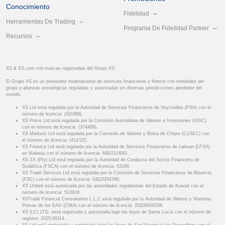
Conocimiento
Fidelidad
Herramientas De Trading
Programa De Fidelidad Partner
Recursos
XS & XS.com son marcas registradas del Grupo XS.
El Grupo XS es un proveedor multinacional de servicios financieros y fintech con entidades del
grupo y alianzas estratégicas reguladas y autorizadas en diversas jurisdicciones alrededor del
mundo.
XS Ltd está regulada por la Autoridad de Servicios Financieros de Seychelles (FSA) con el
número de licencia: (SD089).
XS Prime Ltd está regulada por la Comisión Australiana de Valores e Inversiones (ASIC)
con el número de licencia: (374409).
XS Markets Ltd está regulada por la Comisión de Valores y Bolsa de Chipre (CySEC) con
el número de licencia: (412/22).
XS Finance Ltd está regulada por la Autoridad de Servicios Financieros de Labuan (LFSA)
en Malasia con el número de licencia: MB/21/0081.
XS ZA (Pty) Ltd está regulada por la Autoridad de Conducta del Sector Financiero de
Sudáfrica (FSCA) con el número de licencia: 53199.
XS Trade Services Ltd está regulada por la Comisión de Servicios Financieros de Mauricio
(FSC) con el número de licencia: GB25204786.
XS United está autorizada por las autoridades regulatorias del Estado de Kuwait con el
número de licencia: 513918.
XSTrade Financial Consultation L.L.C está regulada por la Autoridad de Valores y Materias
Primas de los EAU (CMA) con el número de licencia: 20200000339.
XS (LC) LTD. está registrada y autorizada bajo las leyes de Santa Lucía con el número de
registro: 2025-00114.