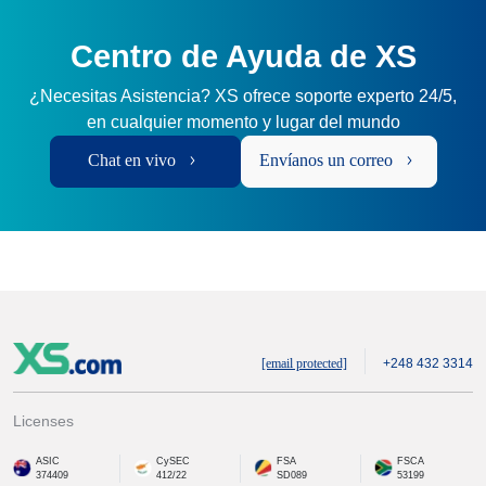
Centro de Ayuda de XS
¿Necesitas Asistencia? XS ofrece soporte experto 24/5,
en cualquier momento y lugar del mundo
Chat en vivo
Envíanos un correo
[email protected]
+248 432 3314
Licenses
ASIC
CySEC
FSA
FSCA
374409
412/22
SD089
53199