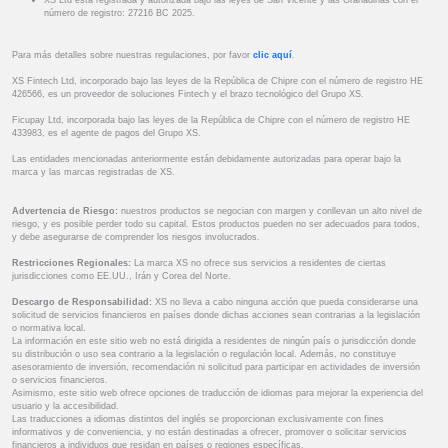
XS Ltd está registrada y autorizada bajo las leyes de San Vicente y las Granadinas con el
número de registro: 27216 BC 2025.
Para más detalles sobre nuestras regulaciones, por favor
clic aquí
.
XS Fintech Ltd, incorporado bajo las leyes de la República de Chipre con el número de registro HE
426566, es un proveedor de soluciones Fintech y el brazo tecnológico del Grupo XS.
Ficupay Ltd, incorporada bajo las leyes de la República de Chipre con el número de registro HE
433983, es el agente de pagos del Grupo XS.
Las entidades mencionadas anteriormente están debidamente autorizadas para operar bajo la
marca y las marcas registradas de XS.
Advertencia de Riesgo:
nuestros productos se negocian con margen y conllevan un alto nivel de
riesgo, y es posible perder todo su capital. Estos productos pueden no ser adecuados para todos,
y debe asegurarse de comprender los riesgos involucrados.
Restricciones Regionales:
La marca XS no ofrece sus servicios a residentes de ciertas
jurisdicciones como EE.UU., Irán y Corea del Norte.
Descargo de Responsabilidad:
XS no lleva a cabo ninguna acción que pueda considerarse una
solicitud de servicios financieros en países donde dichas acciones sean contrarias a la legislación
o normativa local.
La información en este sitio web no está dirigida a residentes de ningún país o jurisdicción donde
su distribución o uso sea contrario a la legislación o regulación local. Además, no constituye
asesoramiento de inversión, recomendación ni solicitud para participar en actividades de inversión
o servicios financieros.
Asimismo, este sitio web ofrece opciones de traducción de idiomas para mejorar la experiencia del
usuario y la accesibilidad.
Las traducciones a idiomas distintos del inglés se proporcionan exclusivamente con fines
informativos y de conveniencia, y no están destinadas a ofrecer, promover o solicitar servicios
financieros a individuos que residan en países o regiones específicas.