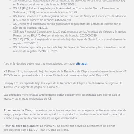
XS Finance Ltd está regulada por la Autoridad de Servicios Financieros de Labuan (LFSA)
en Malasia con el número de licencia: MB/21/0081.
XS ZA (Pty) Ltd está regulada por la Autoridad de Conducta del Sector Financiero de
Sudáfrica (FSCA) con el número de licencia: 53199.
XS Trade Services Ltd está regulada por la Comisión de Servicios Financieros de Mauricio
(FSC) con el número de licencia: GB25204786.
XS United está autorizada por las autoridades regulatorias del Estado de Kuwait con el
número de licencia: 513918.
XSTrade Financial Consultation L.L.C está regulada por la Autoridad de Valores y Materias
Primas de los EAU (CMA) con el número de licencia: 20200000339.
XS (LC) LTD. está registrada y autorizada bajo las leyes de Santa Lucía con el número de
registro: 2025-00114.
XS Ltd está registrada y autorizada bajo las leyes de San Vicente y las Granadinas con el
número de registro: 27216 BC 2025.
Para más detalles sobre nuestras regulaciones, por favor
clic aquí
.
XS Fintech Ltd, incorporado bajo las leyes de la República de Chipre con el número de registro HE
426566, es un proveedor de soluciones Fintech y el brazo tecnológico del Grupo XS.
Ficupay Ltd, incorporada bajo las leyes de la República de Chipre con el número de registro HE
433983, es el agente de pagos del Grupo XS.
Las entidades mencionadas anteriormente están debidamente autorizadas para operar bajo la
marca y las marcas registradas de XS.
Advertencia de Riesgo:
nuestros productos se negocian con margen y conllevan un alto nivel de
riesgo, y es posible perder todo su capital. Estos productos pueden no ser adecuados para todos,
y debe asegurarse de comprender los riesgos involucrados.
Restricciones Regionales:
La marca XS no ofrece sus servicios a residentes de ciertas
jurisdicciones como EE.UU., Irán y Corea del Norte.