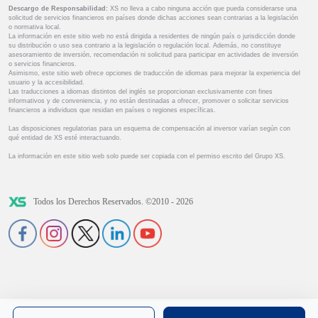
Descargo de Responsabilidad:
XS no lleva a cabo ninguna acción que pueda considerarse una
solicitud de servicios financieros en países donde dichas acciones sean contrarias a la legislación
o normativa local.
La información en este sitio web no está dirigida a residentes de ningún país o jurisdicción donde
su distribución o uso sea contrario a la legislación o regulación local. Además, no constituye
asesoramiento de inversión, recomendación ni solicitud para participar en actividades de inversión
o servicios financieros.
Asimismo, este sitio web ofrece opciones de traducción de idiomas para mejorar la experiencia del
usuario y la accesibilidad.
Las traducciones a idiomas distintos del inglés se proporcionan exclusivamente con fines
informativos y de conveniencia, y no están destinadas a ofrecer, promover o solicitar servicios
financieros a individuos que residan en países o regiones específicas.
Las disposiciones regulatorias para un esquema de compensación al inversor varían según con
qué entidad de XS esté interactuando.
La información en este sitio web solo puede ser copiada con el permiso escrito del Grupo XS.
Todos los Derechos Reservados. ©2010 - 2026