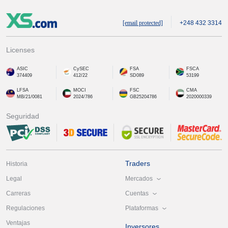
[email protected]
+248 432 3314
Licenses
ASIC
CySEC
FSA
FSCA
374409
412/22
SD089
53199
LFSA
MOCI
FSC
CMA
MB/21/0081
2024/786
GB25204786
2020000339
Seguridad
Traders
Historia
Mercados
Legal
Cuentas
Carreras
Plataformas
Regulaciones
Ventajas
Inversores