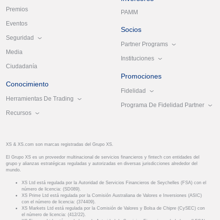
Premios
PAMM
Eventos
Socios
Seguridad
Partner Programs
Media
Instituciones
Ciudadanía
Promociones
Conocimiento
Fidelidad
Herramientas De Trading
Programa De Fidelidad Partner
Recursos
XS & XS.com son marcas registradas del Grupo XS.
El Grupo XS es un proveedor multinacional de servicios financieros y fintech con entidades del
grupo y alianzas estratégicas reguladas y autorizadas en diversas jurisdicciones alrededor del
mundo.
XS Ltd está regulada por la Autoridad de Servicios Financieros de Seychelles (FSA) con el
número de licencia: (SD089).
XS Prime Ltd está regulada por la Comisión Australiana de Valores e Inversiones (ASIC)
con el número de licencia: (374409).
XS Markets Ltd está regulada por la Comisión de Valores y Bolsa de Chipre (CySEC) con
el número de licencia: (412/22).