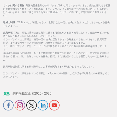
リスクに関する警告:
外国為替金取引やデリバティブ取引は高リスクを伴います。損失に耐えうる範囲
の資金でお取引されることをお勧め致します。デリバティブ取引は全ての投資家に適しているわけで
はございません。取引に伴うリスクを充分に理解された上で、必要に応じて専門家にご相談くださ
い。
地域の制限 :
XS Brandは、米国、イラン、北朝鮮など特定の地域にお住まいの方にはサービスを提供
していません。
免責事項:
XSは、現地の法律または規制に反する可能性がある国・地域において、金融サービスの勧
誘とみなされるいかなる行為も行っておりません。
本ウェブサイト上の情報は、特定の国や地域に居住する方々を対象とするものではなく、投資助言、
推奨、または金融サービスや投資活動への勧誘を構成するものではありません。
また、本ウェブサイトでは、ユーザーの利便性を向上させるために多言語翻訳機能を提供していま
す。
英語以外の言語への翻訳は、あくまで情報提供と利便性を目的としたものであり、特定の国や地域に
居住する個人に対し、金融サービスを提供、推奨、または勧誘することを意図したものではありませ
ん。
投資家補償制度に関する規制条項は、お客様が関与するXS事業体によって異なります。
当ウェブサイトに掲載されている情報は、XSグループの書面による許諾を得た場合にのみ複製するこ
とができます。
無断転載禁止 ©2010 - 2026