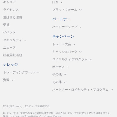
口座
キャリア
プラットフォーム
ライセンス
選ばれる理由
パートナー
受賞
パートナーシップ
イベント
キャンペーン
セキュリティ
トレード大会
ニュース
キャッシュバック
社会貢献活動
ロイヤルティ プログラム
ナレッジ
ボーナス
トレーディングツール
その他
資源
その他
パートナー・ロイヤルティ・プログラム
XS及びXS.com は、XSグループの商標です。
XSグループは、世界中の様々な管轄区域で規制・認可されたグループ及びアライアンス組織を持つ多
国籍のフィンテック及び金融サービスプロバイダーです。