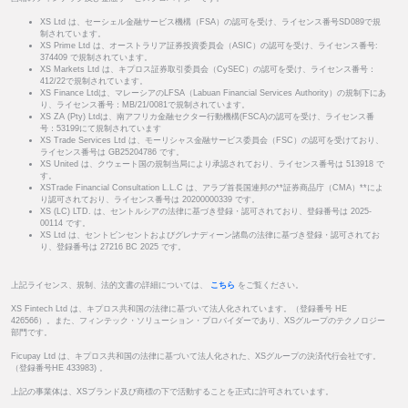
XS Ltd は、セーシェル金融サービス機構（FSA）の認可を受け、ライセンス番号SD089で規
制されています。
XS Prime Ltd は、オーストラリア証券投資委員会（ASIC）の認可を受け、ライセンス番号:
374409 で規制されています。
XS Markets Ltd は、キプロス証券取引委員会（CySEC）の認可を受け、ライセンス番号：
412/22で規制されています。
XS Finance Ltdは、マレーシアのLFSA（Labuan Financial Services Authority）の規制下にあ
り、ライセンス番号：MB/21/0081で規制されています。
XS ZA (Pty) Ltdは、南アフリカ金融セクター行動機構(FSCA)の認可を受け、ライセンス番
号：53199にて規制されています
XS Trade Services Ltd は、モーリシャス金融サービス委員会（FSC）の認可を受けており、
ライセンス番号は GB25204786 です。
XS United は、クウェート国の規制当局により承認されており、ライセンス番号は 513918 で
す。
XSTrade Financial Consultation L.L.C は、アラブ首長国連邦の**証券商品庁（CMA）**によ
り認可されており、ライセンス番号は 20200000339 です。
XS (LC) LTD. は、セントルシアの法律に基づき登録・認可されており、登録番号は 2025-
00114 です。
XS Ltd は、セントビンセントおよびグレナディーン諸島の法律に基づき登録・認可されてお
り、登録番号は 27216 BC 2025 です。
上記ライセンス、規制、法的文書の詳細については、
こちら
をご覧ください。
XS Fintech Ltd は、キプロス共和国の法律に基づいて法人化されています。（登録番号 HE
426566）。また、フィンテック・ソリューション・プロバイダーであり、XSグループのテクノロジー
部門です。
Ficupay Ltd は、キプロス共和国の法律に基づいて法人化された、XSグループの決済代行会社です。
（登録番号HE 433983) 。
上記の事業体は、XSブランド及び商標の下で活動することを正式に許可されています。