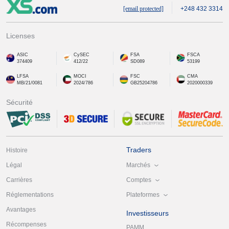
[email protected]
+248 432 3314
Licenses
ASIC
CySEC
FSA
FSCA
374409
412/22
SD089
53199
LFSA
MOCI
FSC
CMA
MB/21/0081
2024/786
GB25204786
2020000339
Sécurité
Traders
Histoire
Marchés
Légal
Comptes
Carrières
Plateformes
Réglementations
Avantages
Investisseurs
Récompenses
PAMM