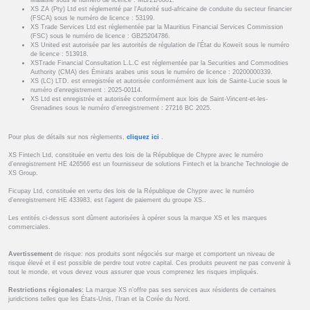
Malaisie sous le numéro de licence : MB/21/0081.
XS ZA (Pty) Ltd est réglementé par l'Autorité sud-africaine de conduite du secteur financier
(FSCA) sous le numéro de licence : 53199.
XS Trade Services Ltd est réglementée par la Mauritius Financial Services Commission
(FSC) sous le numéro de licence : GB25204786.
XS United est autorisée par les autorités de régulation de l’État du Koweït sous le numéro
de licence : 513918.
XSTrade Financial Consultation L.L.C est réglementée par la Securities and Commodities
Authority (CMA) des Émirats arabes unis sous le numéro de licence : 20200000339.
XS (LC) LTD. est enregistrée et autorisée conformément aux lois de Sainte-Lucie sous le
numéro d’enregistrement : 2025-00114.
XS Ltd est enregistrée et autorisée conformément aux lois de Saint-Vincent-et-les-
Grenadines sous le numéro d’enregistrement : 27216 BC 2025.
Pour plus de détails sur nos règlements,
cliquez ici
.
XS Fintech Ltd, constituée en vertu des lois de la République de Chypre avec le numéro
d’enregistrement HE 426566 est un fournisseur de solutions Fintech et la branche Technologie de
XS Group.
Ficupay Ltd, constituée en vertu des lois de la République de Chypre avec le numéro
d’enregistrement HE 433983, est l’agent de paiement du groupe XS..
Les entités ci-dessus sont dûment autorisées à opérer sous la marque XS et les marques
commerciales.
Avertissement
de risque: nos produits sont négociés sur marge et comportent un niveau de
risque élevé et il est possible de perdre tout votre capital. Ces produits peuvent ne pas convenir à
tout le monde, et vous devez vous assurer que vous comprenez les risques impliqués.
Restrictions régionales:
La marque XS n’offre pas ses services aux résidents de certaines
juridictions telles que les États-Unis, l’Iran et la Corée du Nord.