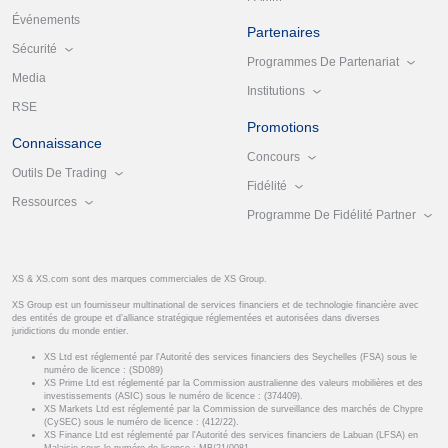
Événements
Partenaires
Sécurité
Programmes De Partenariat
Media
Institutions
RSE
Promotions
Connaissance
Concours
Outils De Trading
Fidélité
Ressources
Programme De Fidélité Partner
XS & XS.com sont des marques commerciales de XS Group.
XS Group est un fournisseur multinational de services financiers et de technologie financière avec
des entités de groupe et d’alliance stratégique réglementées et autorisées dans diverses
juridictions du monde entier.
XS Ltd est réglementé par l'Autorité des services financiers des Seychelles (FSA) sous le
numéro de licence : (SD089)
XS Prime Ltd est réglementé par la Commission australienne des valeurs mobilières et des
investissements (ASIC) sous le numéro de licence : (374409).
XS Markets Ltd est réglementé par la Commission de surveillance des marchés de Chypre
(CySEC) sous le numéro de licence : (412/22).
XS Finance Ltd est réglementé par l'Autorité des services financiers de Labuan (LFSA) en