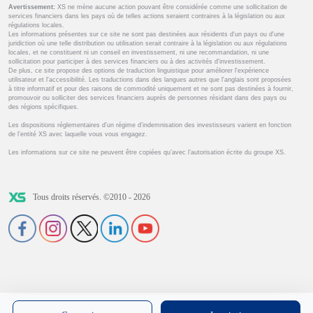
Avertissement:
XS ne mène aucune action pouvant être considérée comme une sollicitation de
services financiers dans les pays où de telles actions seraient contraires à la législation ou aux
régulations locales.
Les informations présentes sur ce site ne sont pas destinées aux résidents d'un pays ou d'une
juridiction où une telle distribution ou utilisation serait contraire à la législation ou aux régulations
locales, et ne constituent ni un conseil en investissement, ni une recommandation, ni une
sollicitation pour participer à des services financiers ou à des activités d'investissement.
De plus, ce site propose des options de traduction linguistique pour améliorer l'expérience
utilisateur et l'accessibilité. Les traductions dans des langues autres que l'anglais sont proposées
à titre informatif et pour des raisons de commodité uniquement et ne sont pas destinées à fournir,
promouvoir ou solliciter des services financiers auprès de personnes résidant dans des pays ou
des régions spécifiques.
Les dispositions réglementaires d’un régime d’indemnisation des investisseurs varient en fonction
de l’entité XS avec laquelle vous vous engagez.
Les informations sur ce site ne peuvent être copiées qu’avec l’autorisation écrite du groupe XS.
Tous droits réservés. ©2010 - 2026