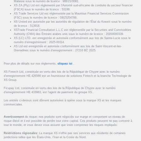
Malaisie sous le numéro de licence : MB/21/0081.
XS ZA (Pty) Ltd est réglementé par l'Autorité sud-africaine de conduite du secteur financier
(FSCA) sous le numéro de licence : 53199.
XS Trade Services Ltd est réglementée par la Mauritius Financial Services Commission
(FSC) sous le numéro de licence : GB25204786.
XS United est autorisée par les autorités de régulation de l’État du Koweït sous le numéro
de licence : 513918.
XSTrade Financial Consultation L.L.C est réglementée par la Securities and Commodities
Authority (CMA) des Émirats arabes unis sous le numéro de licence : 20200000339.
XS (LC) LTD. est enregistrée et autorisée conformément aux lois de Sainte-Lucie sous le
numéro d’enregistrement : 2025-00114.
XS Ltd est enregistrée et autorisée conformément aux lois de Saint-Vincent-et-les-
Grenadines sous le numéro d’enregistrement : 27216 BC 2025.
Pour plus de détails sur nos règlements,
cliquez ici
.
XS Fintech Ltd, constituée en vertu des lois de la République de Chypre avec le numéro
d’enregistrement HE 426566 est un fournisseur de solutions Fintech et la branche Technologie de
XS Group.
Ficupay Ltd, constituée en vertu des lois de la République de Chypre avec le numéro
d’enregistrement HE 433983, est l’agent de paiement du groupe XS..
Les entités ci-dessus sont dûment autorisées à opérer sous la marque XS et les marques
commerciales.
Avertissement
de risque: nos produits sont négociés sur marge et comportent un niveau de
risque élevé et il est possible de perdre tout votre capital. Ces produits peuvent ne pas convenir à
tout le monde, et vous devez vous assurer que vous comprenez les risques impliqués.
Restrictions régionales:
La marque XS n’offre pas ses services aux résidents de certaines
juridictions telles que les États-Unis, l’Iran et la Corée du Nord.