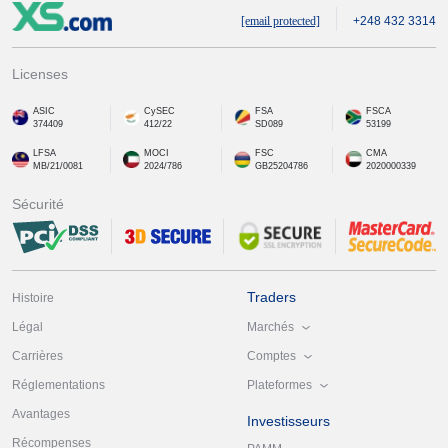
[email protected]
+248 432 3314
Licenses
ASIC
CySEC
FSA
FSCA
374409
412/22
SD089
53199
LFSA
MOCI
FSC
CMA
MB/21/0081
2024/786
GB25204786
2020000339
Sécurité
Traders
Histoire
Marchés
Légal
Comptes
Carrières
Plateformes
Réglementations
Avantages
Investisseurs
Récompenses