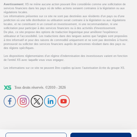
Avertissement:
XS ne mène aucune action pouvant être considérée comme une sollicitation de
services financiers dans les pays où de telles actions seraient contraires à la législation ou aux
régulations locales.
Les informations présentes sur ce site ne sont pas destinées aux résidents d'un pays ou d'une
juridiction où une telle distribution ou utilisation serait contraire à la législation ou aux régulations
locales, et ne constituent ni un conseil en investissement, ni une recommandation, ni une
sollicitation pour participer à des services financiers ou à des activités d'investissement.
De plus, ce site propose des options de traduction linguistique pour améliorer l'expérience
utilisateur et l'accessibilité. Les traductions dans des langues autres que l'anglais sont proposées
à titre informatif et pour des raisons de commodité uniquement et ne sont pas destinées à fournir,
promouvoir ou solliciter des services financiers auprès de personnes résidant dans des pays ou
des régions spécifiques.
Les dispositions réglementaires d’un régime d’indemnisation des investisseurs varient en fonction
de l’entité XS avec laquelle vous vous engagez.
Les informations sur ce site ne peuvent être copiées qu’avec l’autorisation écrite du groupe XS.
Tous droits réservés. ©2010 - 2026