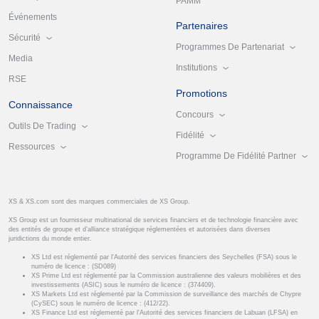
PAMM
Événements
Partenaires
Sécurité
Programmes De Partenariat
Media
Institutions
RSE
Promotions
Connaissance
Concours
Outils De Trading
Fidélité
Ressources
Programme De Fidélité Partner
XS & XS.com sont des marques commerciales de XS Group.
XS Group est un fournisseur multinational de services financiers et de technologie financière avec
des entités de groupe et d’alliance stratégique réglementées et autorisées dans diverses
juridictions du monde entier.
XS Ltd est réglementé par l'Autorité des services financiers des Seychelles (FSA) sous le
numéro de licence : (SD089)
XS Prime Ltd est réglementé par la Commission australienne des valeurs mobilières et des
investissements (ASIC) sous le numéro de licence : (374409).
XS Markets Ltd est réglementé par la Commission de surveillance des marchés de Chypre
(CySEC) sous le numéro de licence : (412/22).
XS Finance Ltd est réglementé par l'Autorité des services financiers de Labuan (LFSA) en