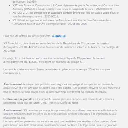
de licence : 513918.
XSTrade Financial Consultation L.L.C est réglementée par la Securities and Commodities
Authority (CMA) des Émirats arabes unis sous le numéro de licence : 20200000339.
XS (LC) LTD. est enregistrée et autorisée conformément aux lois de Sainte-Lucie sous le
numéro d’enregistrement : 2025-00114.
XS Ltd est enregistrée et autorisée conformément aux lois de Saint-Vincent-et-les-
Grenadines sous le numéro d’enregistrement : 27216 BC 2025.
Pour plus de détails sur nos règlements,
cliquez ici
.
XS Fintech Ltd, constituée en vertu des lois de la République de Chypre avec le numéro
d’enregistrement HE 426566 est un fournisseur de solutions Fintech et la branche Technologie de
XS Group.
Ficupay Ltd, constituée en vertu des lois de la République de Chypre avec le numéro
d’enregistrement HE 433983, est l’agent de paiement du groupe XS..
Les entités ci-dessus sont dûment autorisées à opérer sous la marque XS et les marques
commerciales.
Avertissement
de risque: nos produits sont négociés sur marge et comportent un niveau de
risque élevé et il est possible de perdre tout votre capital. Ces produits peuvent ne pas convenir à
tout le monde, et vous devez vous assurer que vous comprenez les risques impliqués.
Restrictions régionales:
La marque XS n’offre pas ses services aux résidents de certaines
juridictions telles que les États-Unis, l’Iran et la Corée du Nord.
Avertissement:
XS ne mène aucune action pouvant être considérée comme une sollicitation de
services financiers dans les pays où de telles actions seraient contraires à la législation ou aux
régulations locales.
Les informations présentes sur ce site ne sont pas destinées aux résidents d'un pays ou d'une
juridiction où une telle distribution ou utilisation serait contraire à la législation ou aux régulations