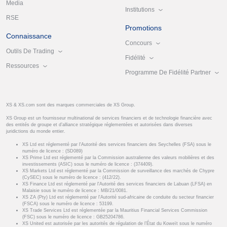
Media
Institutions
RSE
Promotions
Connaissance
Concours
Outils De Trading
Fidélité
Ressources
Programme De Fidélité Partner
XS & XS.com sont des marques commerciales de XS Group.
XS Group est un fournisseur multinational de services financiers et de technologie financière avec
des entités de groupe et d’alliance stratégique réglementées et autorisées dans diverses
juridictions du monde entier.
XS Ltd est réglementé par l'Autorité des services financiers des Seychelles (FSA) sous le
numéro de licence : (SD089)
XS Prime Ltd est réglementé par la Commission australienne des valeurs mobilières et des
investissements (ASIC) sous le numéro de licence : (374409).
XS Markets Ltd est réglementé par la Commission de surveillance des marchés de Chypre
(CySEC) sous le numéro de licence : (412/22).
XS Finance Ltd est réglementé par l'Autorité des services financiers de Labuan (LFSA) en
Malaisie sous le numéro de licence : MB/21/0081.
XS ZA (Pty) Ltd est réglementé par l'Autorité sud-africaine de conduite du secteur financier
(FSCA) sous le numéro de licence : 53199.
XS Trade Services Ltd est réglementée par la Mauritius Financial Services Commission
(FSC) sous le numéro de licence : GB25204786.
XS United est autorisée par les autorités de régulation de l’État du Koweït sous le numéro