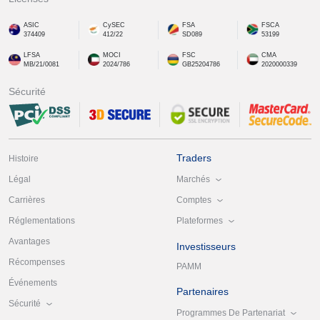
ASIC
CySEC
FSA
FSCA
374409
412/22
SD089
53199
LFSA
MOCI
FSC
CMA
MB/21/0081
2024/786
GB25204786
2020000339
Sécurité
Traders
Histoire
Marchés
Légal
Comptes
Carrières
Plateformes
Réglementations
Avantages
Investisseurs
Récompenses
PAMM
Événements
Partenaires
Sécurité
Programmes De Partenariat