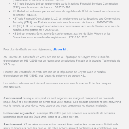
XS Trade Services Ltd est réglementée par la Mauritius Financial Services Commission
(FSC) sous le numéro de licence : GB25204786.
XS United est autorisée par les autorités de régulation de l’État du Koweït sous le numéro
de licence : 513918.
XSTrade Financial Consultation L.L.C est réglementée par la Securities and Commodities
Authority (CMA) des Émirats arabes unis sous le numéro de licence : 20200000339.
XS (LC) LTD. est enregistrée et autorisée conformément aux lois de Sainte-Lucie sous le
numéro d’enregistrement : 2025-00114.
XS Ltd est enregistrée et autorisée conformément aux lois de Saint-Vincent-et-les-
Grenadines sous le numéro d’enregistrement : 27216 BC 2025.
Pour plus de détails sur nos règlements,
cliquez ici
.
XS Fintech Ltd, constituée en vertu des lois de la République de Chypre avec le numéro
d’enregistrement HE 426566 est un fournisseur de solutions Fintech et la branche Technologie de
XS Group.
Ficupay Ltd, constituée en vertu des lois de la République de Chypre avec le numéro
d’enregistrement HE 433983, est l’agent de paiement du groupe XS..
Les entités ci-dessus sont dûment autorisées à opérer sous la marque XS et les marques
commerciales.
Avertissement
de risque: nos produits sont négociés sur marge et comportent un niveau de
risque élevé et il est possible de perdre tout votre capital. Ces produits peuvent ne pas convenir à
tout le monde, et vous devez vous assurer que vous comprenez les risques impliqués.
Restrictions régionales:
La marque XS n’offre pas ses services aux résidents de certaines
juridictions telles que les États-Unis, l’Iran et la Corée du Nord.
Avertissement:
XS ne mène aucune action pouvant être considérée comme une sollicitation de
services financiers dans les pays où de telles actions seraient contraires à la législation ou aux