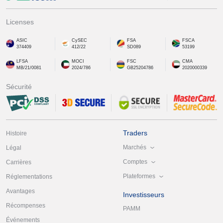
Licenses
ASIC
CySEC
FSA
FSCA
374409
412/22
SD089
53199
LFSA
MOCI
FSC
CMA
MB/21/0081
2024/786
GB25204786
2020000339
Sécurité
Traders
Histoire
Marchés
Légal
Comptes
Carrières
Plateformes
Réglementations
Avantages
Investisseurs
Récompenses
PAMM
Événements