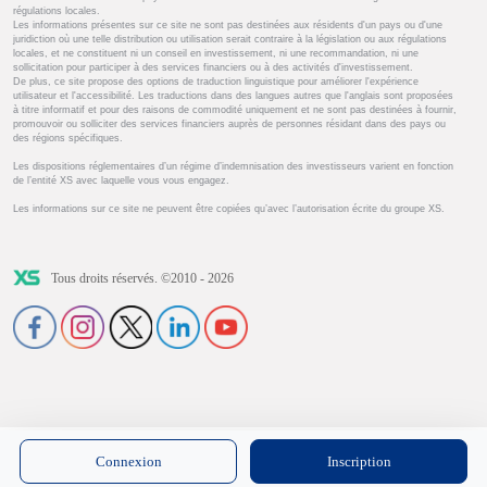
régulations locales.
Les informations présentes sur ce site ne sont pas destinées aux résidents d'un pays ou d'une
juridiction où une telle distribution ou utilisation serait contraire à la législation ou aux régulations
locales, et ne constituent ni un conseil en investissement, ni une recommandation, ni une
sollicitation pour participer à des services financiers ou à des activités d'investissement.
De plus, ce site propose des options de traduction linguistique pour améliorer l'expérience
utilisateur et l'accessibilité. Les traductions dans des langues autres que l'anglais sont proposées
à titre informatif et pour des raisons de commodité uniquement et ne sont pas destinées à fournir,
promouvoir ou solliciter des services financiers auprès de personnes résidant dans des pays ou
des régions spécifiques.
Les dispositions réglementaires d’un régime d’indemnisation des investisseurs varient en fonction
de l’entité XS avec laquelle vous vous engagez.
Les informations sur ce site ne peuvent être copiées qu’avec l’autorisation écrite du groupe XS.
Tous droits réservés. ©2010 - 2026
Connexion
Inscription