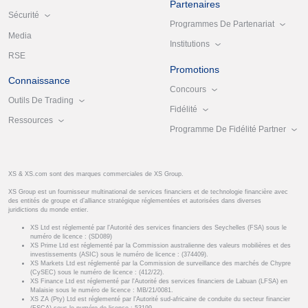
Partenaires
Sécurité
Programmes De Partenariat
Media
Institutions
RSE
Promotions
Connaissance
Concours
Outils De Trading
Fidélité
Ressources
Programme De Fidélité Partner
XS & XS.com sont des marques commerciales de XS Group.
XS Group est un fournisseur multinational de services financiers et de technologie financière avec
des entités de groupe et d’alliance stratégique réglementées et autorisées dans diverses
juridictions du monde entier.
XS Ltd est réglementé par l'Autorité des services financiers des Seychelles (FSA) sous le
numéro de licence : (SD089)
XS Prime Ltd est réglementé par la Commission australienne des valeurs mobilières et des
investissements (ASIC) sous le numéro de licence : (374409).
XS Markets Ltd est réglementé par la Commission de surveillance des marchés de Chypre
(CySEC) sous le numéro de licence : (412/22).
XS Finance Ltd est réglementé par l'Autorité des services financiers de Labuan (LFSA) en
Malaisie sous le numéro de licence : MB/21/0081.
XS ZA (Pty) Ltd est réglementé par l'Autorité sud-africaine de conduite du secteur financier
(FSCA) sous le numéro de licence : 53199.