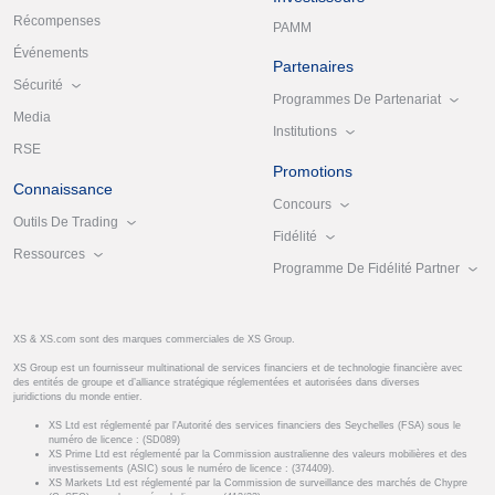
Récompenses
PAMM
Événements
Partenaires
Sécurité
Programmes De Partenariat
Media
Institutions
RSE
Promotions
Connaissance
Concours
Outils De Trading
Fidélité
Ressources
Programme De Fidélité Partner
XS & XS.com sont des marques commerciales de XS Group.
XS Group est un fournisseur multinational de services financiers et de technologie financière avec
des entités de groupe et d’alliance stratégique réglementées et autorisées dans diverses
juridictions du monde entier.
XS Ltd est réglementé par l'Autorité des services financiers des Seychelles (FSA) sous le
numéro de licence : (SD089)
XS Prime Ltd est réglementé par la Commission australienne des valeurs mobilières et des
investissements (ASIC) sous le numéro de licence : (374409).
XS Markets Ltd est réglementé par la Commission de surveillance des marchés de Chypre