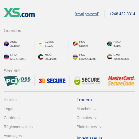
[email protected]
+248 432 3314
Licenses
ASIC
CySEC
FSA
FSCA
374409
412/22
SD089
53199
LFSA
MOCI
FSC
CMA
MB/21/0081
2024/786
GB25204786
2020000339
Sécurité
Traders
Histoire
Marchés
Légal
Comptes
Carrières
Plateformes
Réglementations
Avantages
Investisseurs