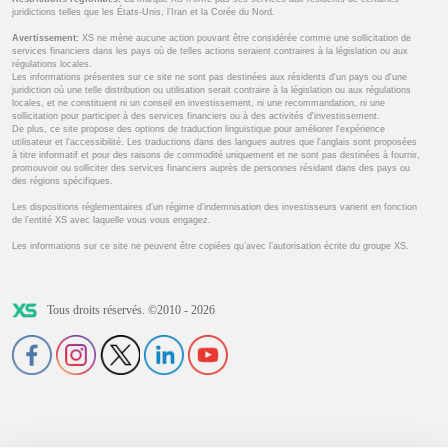
juridictions telles que les États-Unis, l’Iran et la Corée du Nord.
Avertissement:
XS ne mène aucune action pouvant être considérée comme une sollicitation de
services financiers dans les pays où de telles actions seraient contraires à la législation ou aux
régulations locales.
Les informations présentes sur ce site ne sont pas destinées aux résidents d'un pays ou d'une
juridiction où une telle distribution ou utilisation serait contraire à la législation ou aux régulations
locales, et ne constituent ni un conseil en investissement, ni une recommandation, ni une
sollicitation pour participer à des services financiers ou à des activités d'investissement.
De plus, ce site propose des options de traduction linguistique pour améliorer l'expérience
utilisateur et l'accessibilité. Les traductions dans des langues autres que l'anglais sont proposées
à titre informatif et pour des raisons de commodité uniquement et ne sont pas destinées à fournir,
promouvoir ou solliciter des services financiers auprès de personnes résidant dans des pays ou
des régions spécifiques.
Les dispositions réglementaires d’un régime d’indemnisation des investisseurs varient en fonction
de l’entité XS avec laquelle vous vous engagez.
Les informations sur ce site ne peuvent être copiées qu’avec l’autorisation écrite du groupe XS.
Tous droits réservés. ©2010 - 2026