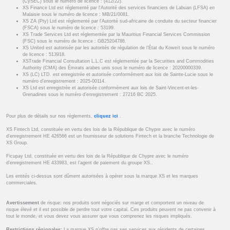
(CySEC) sous le numéro de licence : (412/22).
XS Finance Ltd est réglementé par l'Autorité des services financiers de Labuan (LFSA) en
Malaisie sous le numéro de licence : MB/21/0081.
XS ZA (Pty) Ltd est réglementé par l'Autorité sud-africaine de conduite du secteur financier
(FSCA) sous le numéro de licence : 53199.
XS Trade Services Ltd est réglementée par la Mauritius Financial Services Commission
(FSC) sous le numéro de licence : GB25204786.
XS United est autorisée par les autorités de régulation de l’État du Koweït sous le numéro
de licence : 513918.
XSTrade Financial Consultation L.L.C est réglementée par la Securities and Commodities
Authority (CMA) des Émirats arabes unis sous le numéro de licence : 20200000339.
XS (LC) LTD. est enregistrée et autorisée conformément aux lois de Sainte-Lucie sous le
numéro d’enregistrement : 2025-00114.
XS Ltd est enregistrée et autorisée conformément aux lois de Saint-Vincent-et-les-
Grenadines sous le numéro d’enregistrement : 27216 BC 2025.
Pour plus de détails sur nos règlements,
cliquez ici
.
XS Fintech Ltd, constituée en vertu des lois de la République de Chypre avec le numéro
d’enregistrement HE 426566 est un fournisseur de solutions Fintech et la branche Technologie de
XS Group.
Ficupay Ltd, constituée en vertu des lois de la République de Chypre avec le numéro
d’enregistrement HE 433983, est l’agent de paiement du groupe XS..
Les entités ci-dessus sont dûment autorisées à opérer sous la marque XS et les marques
commerciales.
Avertissement
de risque: nos produits sont négociés sur marge et comportent un niveau de
risque élevé et il est possible de perdre tout votre capital. Ces produits peuvent ne pas convenir à
tout le monde, et vous devez vous assurer que vous comprenez les risques impliqués.
Restrictions régionales:
La marque XS n’offre pas ses services aux résidents de certaines