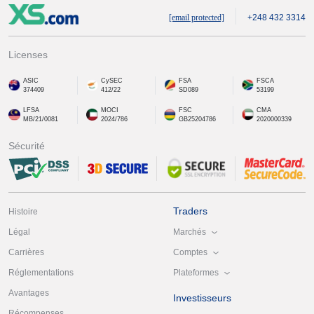
[email protected]
+248 432 3314
Licenses
ASIC
CySEC
FSA
FSCA
374409
412/22
SD089
53199
LFSA
MOCI
FSC
CMA
MB/21/0081
2024/786
GB25204786
2020000339
Sécurité
Traders
Histoire
Marchés
Légal
Comptes
Carrières
Plateformes
Réglementations
Avantages
Investisseurs
Récompenses