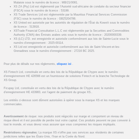
Malaisie sous le numéro de licence : MB/21/0081.
XS ZA (Pty) Ltd est réglementé par l'Autorité sud-africaine de conduite du secteur financier
(FSCA) sous le numéro de licence : 53199.
XS Trade Services Ltd est réglementée par la Mauritius Financial Services Commission
(FSC) sous le numéro de licence : GB25204786.
XS United est autorisée par les autorités de régulation de l’État du Koweït sous le numéro
de licence : 513918.
XSTrade Financial Consultation L.L.C est réglementée par la Securities and Commodities
Authority (CMA) des Émirats arabes unis sous le numéro de licence : 20200000339.
XS (LC) LTD. est enregistrée et autorisée conformément aux lois de Sainte-Lucie sous le
numéro d’enregistrement : 2025-00114.
XS Ltd est enregistrée et autorisée conformément aux lois de Saint-Vincent-et-les-
Grenadines sous le numéro d’enregistrement : 27216 BC 2025.
Pour plus de détails sur nos règlements,
cliquez ici
.
XS Fintech Ltd, constituée en vertu des lois de la République de Chypre avec le numéro
d’enregistrement HE 426566 est un fournisseur de solutions Fintech et la branche Technologie de
XS Group.
Ficupay Ltd, constituée en vertu des lois de la République de Chypre avec le numéro
d’enregistrement HE 433983, est l’agent de paiement du groupe XS..
Les entités ci-dessus sont dûment autorisées à opérer sous la marque XS et les marques
commerciales.
Avertissement
de risque: nos produits sont négociés sur marge et comportent un niveau de
risque élevé et il est possible de perdre tout votre capital. Ces produits peuvent ne pas convenir à
tout le monde, et vous devez vous assurer que vous comprenez les risques impliqués.
Restrictions régionales:
La marque XS n’offre pas ses services aux résidents de certaines
juridictions telles que les États-Unis, l’Iran et la Corée du Nord.