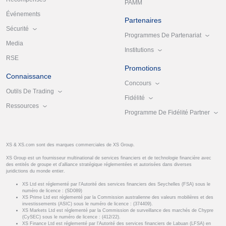
PAMM
Événements
Partenaires
Sécurité
Programmes De Partenariat
Media
Institutions
RSE
Promotions
Connaissance
Concours
Outils De Trading
Fidélité
Ressources
Programme De Fidélité Partner
XS & XS.com sont des marques commerciales de XS Group.
XS Group est un fournisseur multinational de services financiers et de technologie financière avec
des entités de groupe et d’alliance stratégique réglementées et autorisées dans diverses
juridictions du monde entier.
XS Ltd est réglementé par l'Autorité des services financiers des Seychelles (FSA) sous le
numéro de licence : (SD089)
XS Prime Ltd est réglementé par la Commission australienne des valeurs mobilières et des
investissements (ASIC) sous le numéro de licence : (374409).
XS Markets Ltd est réglementé par la Commission de surveillance des marchés de Chypre
(CySEC) sous le numéro de licence : (412/22).
XS Finance Ltd est réglementé par l'Autorité des services financiers de Labuan (LFSA) en