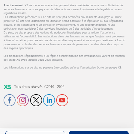
Avertissement:
XS ne mène aucune action pouvant être considérée comme une sollicitation de
services financiers dans les pays où de telles actions seraient contraires à la législation ou aux
régulations locales.
Les informations présentes sur ce site ne sont pas destinées aux résidents d'un pays ou d'une
juridiction où une telle distribution ou utilisation serait contraire à la législation ou aux régulations
locales, et ne constituent ni un conseil en investissement, ni une recommandation, ni une
sollicitation pour participer à des services financiers ou à des activités d'investissement.
De plus, ce site propose des options de traduction linguistique pour améliorer l'expérience
utilisateur et l'accessibilité. Les traductions dans des langues autres que l'anglais sont proposées
à titre informatif et pour des raisons de commodité uniquement et ne sont pas destinées à fournir,
promouvoir ou solliciter des services financiers auprès de personnes résidant dans des pays ou
des régions spécifiques.
Les dispositions réglementaires d’un régime d’indemnisation des investisseurs varient en fonction
de l’entité XS avec laquelle vous vous engagez.
Les informations sur ce site ne peuvent être copiées qu’avec l’autorisation écrite du groupe XS.
Tous droits réservés. ©2010 - 2026