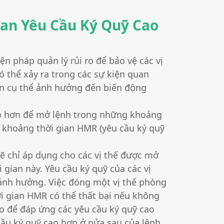
an Yêu Cầu Ký Quỹ Cao
ện pháp quản lý rủi ro để bảo vệ các vị
ó thể xảy ra trong các sự kiện quan
an cụ thể ảnh hưởng đến biến động
ao hơn để mở lệnh trong những khoảng
à khoảng thời gian HMR (yêu cầu ký quỹ
ẽ chỉ áp dụng cho các vị thế được mở
gian này. Yêu cầu ký quỹ của các vị
 ảnh hưởng. Việc đóng một vị thế phòng
ời gian HMR có thể thất bại nếu không
do để đáp ứng các yêu cầu ký quỹ cao
 cầu ký quỹ cao hơn ở nửa sau của lệnh