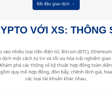
Bắt đầu giao dịch
RYPTO VỚI XS: THÔNG
vào nhiều loại tiền điện tử, Bitcoin (BTC), Ethereum 
o dịch một cách tự tin và tối ưu hóa trải nghiệm gia
 Khám phá các thông số kỹ thuật hợp đồng toàn diện
o gồm quy mô hợp đồng, đòn bẩy, chênh lệch giá, hoa 
các loại tài khoản khác nhau.