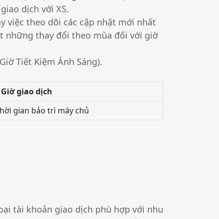
giao dịch với XS.
ậy việc theo dõi các cập nhật mới nhất
t những thay đổi theo mùa đối với giờ
Giờ Tiết Kiệm Ánh Sáng).
Giờ giao dịch
thời gian bảo trì máy chủ
ại tài khoản giao dịch phù hợp với nhu