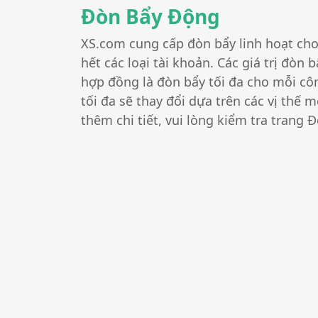
Đòn Bẩy Động
XS.com cung cấp đòn bẩy linh hoạt cho 
hết các loại tài khoản. Các giá trị đòn
hợp đồng là đòn bẩy tối đa cho mỗi cô
tối đa sẽ thay đổi dựa trên các vị thế 
thêm chi tiết, vui lòng kiểm tra trang 