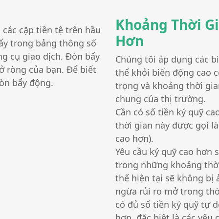
Khoảng Thời Gi
các cặp tiền tệ trên hầu
Hơn
 bẩy trong bảng thông số
ng cụ giao dịch. Đòn bẩy
Chúng tôi áp dụng các bi
mở ròng của bạn. Để biết
thế khỏi biến động cao c
Đòn bẩy động.
trọng và khoảng thời gi
chung của thị trường.
Cần có số tiền ký quỹ c
thời gian này được gọi l
cao hơn).
Yêu cầu ký quỹ cao hơn s
trong những khoảng thời 
thế hiện tại sẽ không bị
ngừa rủi ro mở trong th
có đủ số tiền ký quỹ tự 
hơn, đặc biệt là các yêu