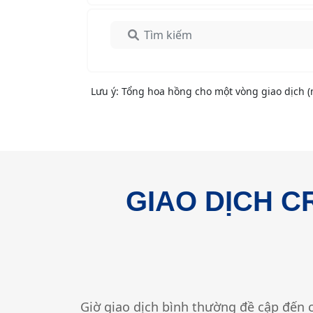
Lưu ý: Tổng hoa hồng cho một vòng giao dịch (m
GIAO DỊCH C
Giờ giao dịch bình thường đề cập đến c