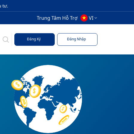
 tư.
Trung Tâm Hỗ Trợ
VI
Đăng Ký
Đăng Nhập