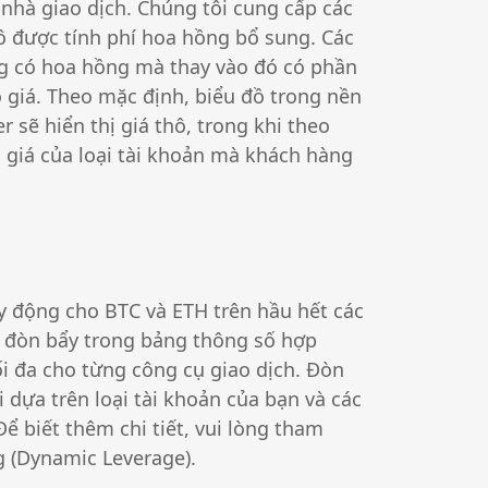
 nhà giao dịch. Chúng tôi cung cấp các
ô được tính phí hoa hồng bổ sung. Các
ng có hoa hồng mà thay vào đó có phần
 giá. Theo mặc định, biểu đồ trong nền
 sẽ hiển thị giá thô, trong khi theo
hị giá của loại tài khoản mà khách hàng
 động cho BTC và ETH trên hầu hết các
trị đòn bẩy trong bảng thông số hợp
i đa cho từng công cụ giao dịch. Đòn
i dựa trên loại tài khoản của bạn và các
Để biết thêm chi tiết, vui lòng tham
 (Dynamic Leverage).