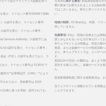
グループ及びアライアンス組織を持つ
リスクに関する警告:
外国為替金取引や
囲の資金でお取引されることをお勧め致
ではございません。取引に伴うリスクを
可を受け、ライセンス番号SD089で規制
い。
ASIC）の認可を受け、ライセンス番号:
地域の制限 :
XS Brandは、米国、
供していません。
SEC）の認可を受け、ライセンス番号：
免責事項:
XSは、現地の法律または規
al Services Authority）の規制下にあ
誘とみなされるいかなる行為も行ってお
。
本ウェブサイト上の情報は、特定の国や
構(FSCA)の認可を受け、ライセンス番号：
推奨、または金融サービスや投資活動へ
また、本ウェブサイトでは、ユーザーの
サービス委員会（FSC）の認可を受けており、ラ
す。
英語以外の言語への翻訳は、あくまで情
ており、ライセンス番号は 513918 で
居住する個人に対し、金融サービスを提
ん。
、アラブ首長国連邦の**証券商品庁（CMA）**により
。
投資家補償制度に関する規制条項は、お
認可されており、登録番号は 2025-
当ウェブサイトに掲載されている情報は
諸島の法律に基づき登録・認可されてお
ことができます。