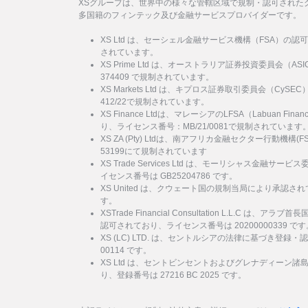
XSグループは、世界中の様々な管轄区域で規制・認可された
多国籍のフィンテック及び金融サービスプロバイダーです。
XS Ltd は、セーシェル金融サービス機構（FSA）の認
されています。
XS Prime Ltd は、オーストラリア証券投資委員会（
374409 で規制されています。
XS Markets Ltd は、キプロス証券取引委員会（Cy
412/22で規制されています。
XS Finance Ltdは、マレーシアのLFSA（Labuan Financi
り、ライセンス番号：MB/21/0081で規制されています
XS ZA (Pty) Ltdは、南アフリカ金融セクター行動機
53199にて規制されています
XS Trade Services Ltd は、モーリシャス金融
イセンス番号は GB25204786 です。
XS United は、クウェート国の規制当局により承認され
す。
XSTrade Financial Consultation L.L.C は
認可されており、ライセンス番号は 20200000339 です
XS (LC) LTD. は、セントルシアの法律に基づき登録・
00114 です。
XS Ltd は、セントビンセントおよびグレナディーン
り、登録番号は 27216 BC 2025 です。