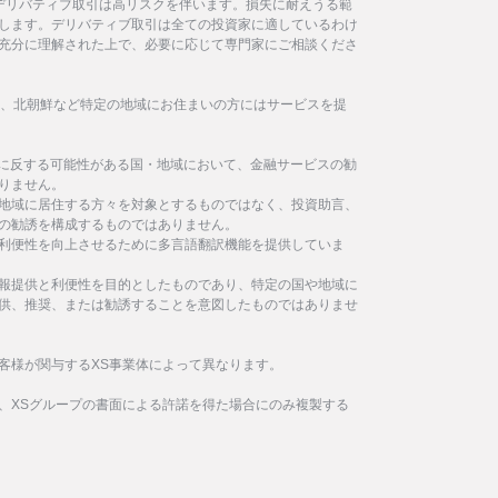
デリバティブ取引は高リスクを伴います。損失に耐えうる範
します。デリバティブ取引は全ての投資家に適しているわけ
充分に理解された上で、必要に応じて専門家にご相談くださ
イラン、北朝鮮など特定の地域にお住まいの方にはサービスを提
制に反する可能性がある国・地域において、金融サービスの勧
りません。
地域に居住する方々を対象とするものではなく、投資助言、
の勧誘を構成するものではありません。
利便性を向上させるために多言語翻訳機能を提供していま
報提供と利便性を目的としたものであり、特定の国や地域に
供、推奨、または勧誘することを意図したものではありませ
客様が関与するXS事業体によって異なります。
、XSグループの書面による許諾を得た場合にのみ複製する