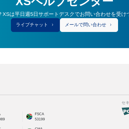
XSヘルプセンター
？XSは平日週5日サポートデスクでお問い合わせを受け
ライブチャット
メールで問い合わせ
セ
A
FSCA
089
53199