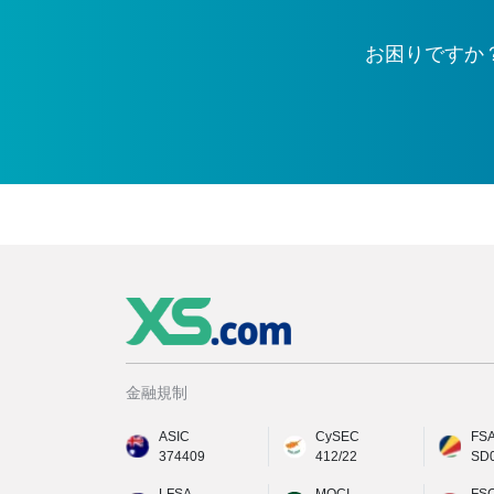
お困りですか
金融規制
ASIC
CySEC
FS
374409
412/22
SD