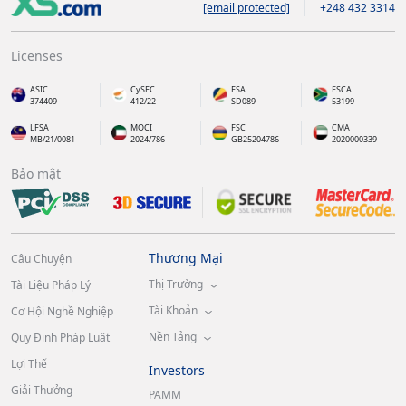
[email protected]
+248 432 3314
Licenses
ASIC
CySEC
FSA
FSCA
374409
412/22
SD089
53199
LFSA
MOCI
FSC
CMA
MB/21/0081
2024/786
GB25204786
2020000339
Bảo mật
Thương Mại
Câu Chuyện
Thị Trường
Tài Liệu Pháp Lý
Tài Khoản
Cơ Hội Nghề Nghiệp
Nền Tảng
Quy Định Pháp Luật
Lợi Thế
Investors
Giải Thưởng
PAMM