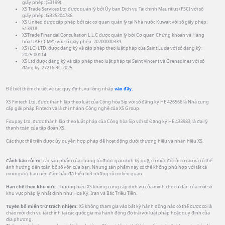
giấy phép: (53199).
XS Trade Services Ltd được quản lý bởi Ủy ban Dịch vụ Tài chính Mauritius (FSC) với số
giấy phép: GB25204786.
XS United được cấp phép bởi các cơ quan quản lý tại Nhà nước Kuwait với số giấy phép:
513918.
XSTrade Financial Consultation L.L.C được quản lý bởi Cơ quan Chứng khoán và Hàng
hóa UAE (‘CMA’) với số giấy phép: 20200000339.
XS (LC) LTD. được đăng ký và cấp phép theo luật pháp của Saint Lucia với số đăng ký:
2025-00114.
XS Ltd được đăng ký và cấp phép theo luật pháp tại Saint Vincent và Grenadines với số
đăng ký: 27216 BC 2025.
Để biết thêm chi tiết về các quy định, vui lòng nhấp
vào đây.
XS Fintech Ltd, được thành lập theo luật của Cộng hòa Síp với số đăng ký HE 426566 là Nhà cung
cấp giải pháp Fintech và là chi nhánh Công nghệ của XS Group.
Ficupay Ltd, được thành lập theo luật pháp của Cộng hòa Síp với số Đăng ký HE 433983, là đại lý
thanh toán của tập đoàn XS.
Các thực thể trên được ủy quyền hợp pháp để hoạt động dưới thương hiệu và nhãn hiệu XS.
Cảnh báo rủi ro:
các sản phẩm của chúng tôi được giao dịch ký quỹ, có mức độ rủi ro cao và có thể
ảnh hưởng đến toàn bộ số vốn của bạn. Những sản phẩm này có thể không phù hợp với tất cả
mọi người, bạn nên đảm bảo đã hiểu hết những rủi ro liên quan.
Hạn chế theo khu vực:
Thương hiệu XS không cung cấp dịch vụ của mình cho cư dân của một số
khu vực pháp lý nhất định như Hoa Kỳ, Iran và Bắc Triều Tiên.
Tuyên bố miễn trừ trách nhiệm:
XS không tham gia vào bất kỳ hành động nào có thể được coi là
chào mời dịch vụ tài chính tại các quốc gia mà hành động đó trái với luật pháp hoặc quy định của
địa phương.