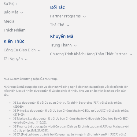
Sự Kiện
Đối Tác
Bảo Mật
Partner Programs
Media
Thể Chế
Trách Nhiệm
Khuyến Mãi
Kiến Thức
Trung Thành
Công Cụ Giao Dịch
Chương Trình Khách Hàng Thân Thiết Partner
Tài Nguyên
XS & XS.com là thương hiệu của XS Group.
XS Group là nhà cung cấp dịch vụ tài chính và công nghệ tài chính đa quốc gia với các tổ chức liên
kết chiến lược và nhóm được quản lý và cấp phép ở nhiều khu vực pháp lý khác nhau trên toàn
cầu.
XS Ltd được quản lý bởi Cơ quan Dịch vụ Tài chính Seychelles (FSA) với số giấy phép:
(SD089).
XS Prime Ltd được quản lý bởi Ủy ban Chứng khoán và Đầu tư Úc (ASIC) với số giấy phép:
(374409).
XS Markets Ltd được quản lý bởi Ủy ban Chứng khoán và Giao dịch Cộng hòa Síp (CySEC)
với số giấy phép: (412/22).
XS Finance Ltd được quản lý bởi Cơ quan Dịch vụ Tài chính Labuan (LFSA) tại Malaysia với
số giấy phép: (MB/21/0081).
XS ZA (Pty) Ltd được quản lý bởi Cơ quan quản lý ngành tài chính Nam Phi (FSCA) với số