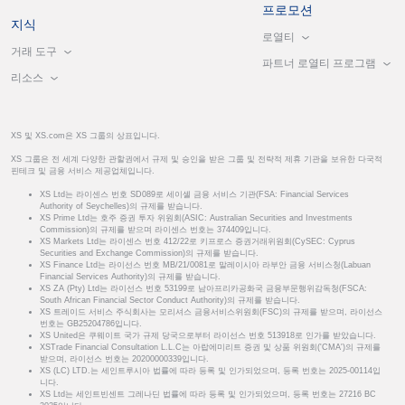
프로모션
지식
로열티
거래 도구
파트너 로열티 프로그램
리소스
XS 및 XS.com은 XS 그룹의 상표입니다.
XS 그룹은 전 세계 다양한 관할권에서 규제 및 승인을 받은 그룹 및 전략적 제휴 기관을 보유한 다국적
핀테크 및 금융 서비스 제공업체입니다.
XS Ltd는 라이센스 번호 SD089로 세이셸 금융 서비스 기관(FSA: Financial Services
Authority of Seychelles)의 규제를 받습니다.
XS Prime Ltd는 호주 증권 투자 위원회(ASIC: Australian Securities and Investments
Commission)의 규제를 받으며 라이센스 번호는 374409입니다.
XS Markets Ltd는 라이센스 번호 412/22로 키프로스 증권거래위원회(CySEC: Cyprus
Securities and Exchange Commission)의 규제를 받습니다.
XS Finance Ltd는 라이선스 번호 MB/21/0081로 말레이시아 라부안 금융 서비스청(Labuan
Financial Services Authority)의 규제를 받습니다.
XS ZA (Pty) Ltd는 라이선스 번호 53199로 남아프리카공화국 금융부문행위감독청(FSCA:
South African Financial Sector Conduct Authority)의 규제를 받습니다.
XS 트레이드 서비스 주식회사는 모리셔스 금융서비스위원회(FSC)의 규제를 받으며, 라이선스
번호는 GB25204786입니다.
XS United은 쿠웨이트 국가 규제 당국으로부터 라이선스 번호 513918로 인가를 받았습니다.
XSTrade Financial Consultation L.L.C는 아랍에미리트 증권 및 상품 위원회('CMA')의 규제를
받으며, 라이선스 번호는 20200000339입니다.
XS (LC) LTD.는 세인트루시아 법률에 따라 등록 및 인가되었으며, 등록 번호는 2025-00114입
니다.
XS Ltd는 세인트빈센트 그레나딘 법률에 따라 등록 및 인가되었으며, 등록 번호는 27216 BC