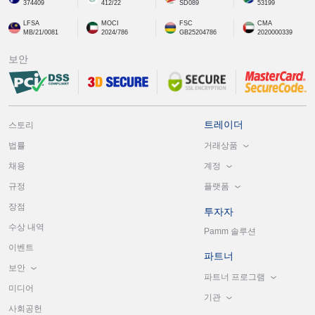
374409
412/22
SD089
53199
LFSA
MOCI
FSC
CMA
MB/21/0081
2024/786
GB25204786
2020000339
보안
트레이더
스토리
거래상품
법률
계정
채용
플랫폼
규정
장점
투자자
수상 내역
Pamm 솔루션
이벤트
파트너
보안
파트너 프로그램
미디어
기관
사회공헌