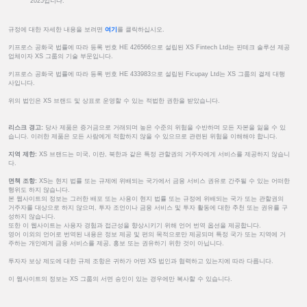
2025입니다.
규정에 대한 자세한 내용을 보려면
여기
를 클릭하십시오.
키프로스 공화국 법률에 따라 등록 번호 HE 426566으로 설립된 XS Fintech Ltd는 핀테크 솔루션 제공
업체이자 XS 그룹의 기술 부문입니다.
키프로스 공화국 법률에 따라 등록 번호 HE 433983으로 설립된 Ficupay Ltd는 XS 그룹의 결제 대행
사입니다.
위의 법인은 XS 브랜드 및 상표로 운영할 수 있는 적법한 권한을 받았습니다.
리스크 경고:
당사 제품은 증거금으로 거래되며 높은 수준의 위험을 수반하며 모든 자본을 잃을 수 있
습니다. 이러한 제품은 모든 사람에게 적합하지 않을 수 있으므로 관련된 위험을 이해해야 합니다.
지역 제한:
XS 브랜드는 미국, 이란, 북한과 같은 특정 관할권의 거주자에게 서비스를 제공하지 않습니
다.
면책 조항:
XS는 현지 법률 또는 규제에 위배되는 국가에서 금융 서비스 권유로 간주될 수 있는 어떠한
행위도 하지 않습니다.
본 웹사이트의 정보는 그러한 배포 또는 사용이 현지 법률 또는 규정에 위배되는 국가 또는 관할권의
거주자를 대상으로 하지 않으며, 투자 조언이나 금융 서비스 및 투자 활동에 대한 추천 또는 권유를 구
성하지 않습니다.
또한 이 웹사이트는 사용자 경험과 접근성을 향상시키기 위해 언어 번역 옵션을 제공합니다.
영어 이외의 언어로 번역된 내용은 정보 제공 및 편의 목적으로만 제공되며 특정 국가 또는 지역에 거
주하는 개인에게 금융 서비스를 제공, 홍보 또는 권유하기 위한 것이 아닙니다.
투자자 보상 제도에 대한 규제 조항은 귀하가 어떤 XS 법인과 협력하고 있는지에 따라 다릅니다.
이 웹사이트의 정보는 XS 그룹의 서면 승인이 있는 경우에만 복사할 수 있습니다.