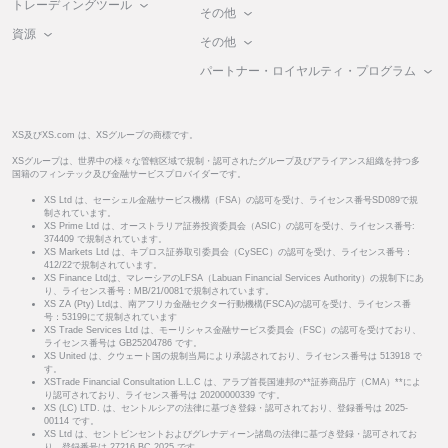
トレーディングツール
その他
資源
その他
パートナー・ロイヤルティ・プログラム
XS及びXS.com は、XSグループの商標です。
XSグループは、世界中の様々な管轄区域で規制・認可されたグループ及びアライアンス組織を持つ多
国籍のフィンテック及び金融サービスプロバイダーです。
XS Ltd は、セーシェル金融サービス機構（FSA）の認可を受け、ライセンス番号SD089で規
制されています。
XS Prime Ltd は、オーストラリア証券投資委員会（ASIC）の認可を受け、ライセンス番号:
374409 で規制されています。
XS Markets Ltd は、キプロス証券取引委員会（CySEC）の認可を受け、ライセンス番号：
412/22で規制されています。
XS Finance Ltdは、マレーシアのLFSA（Labuan Financial Services Authority）の規制下にあ
り、ライセンス番号：MB/21/0081で規制されています。
XS ZA (Pty) Ltdは、南アフリカ金融セクター行動機構(FSCA)の認可を受け、ライセンス番
号：53199にて規制されています
XS Trade Services Ltd は、モーリシャス金融サービス委員会（FSC）の認可を受けており、
ライセンス番号は GB25204786 です。
XS United は、クウェート国の規制当局により承認されており、ライセンス番号は 513918 で
す。
XSTrade Financial Consultation L.L.C は、アラブ首長国連邦の**証券商品庁（CMA）**によ
り認可されており、ライセンス番号は 20200000339 です。
XS (LC) LTD. は、セントルシアの法律に基づき登録・認可されており、登録番号は 2025-
00114 です。
XS Ltd は、セントビンセントおよびグレナディーン諸島の法律に基づき登録・認可されてお
り、登録番号は 27216 BC 2025 です。