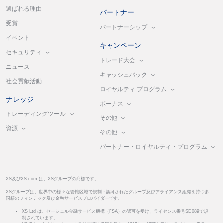
選ばれる理由
パートナー
受賞
パートナーシップ
イベント
キャンペーン
セキュリティ
トレード大会
ニュース
キャッシュバック
社会貢献活動
ロイヤルティ プログラム
ナレッジ
ボーナス
トレーディングツール
その他
資源
その他
パートナー・ロイヤルティ・プログラム
XS及びXS.com は、XSグループの商標です。
XSグループは、世界中の様々な管轄区域で規制・認可されたグループ及びアライアンス組織を持つ多
国籍のフィンテック及び金融サービスプロバイダーです。
XS Ltd は、セーシェル金融サービス機構（FSA）の認可を受け、ライセンス番号SD089で規
制されています。