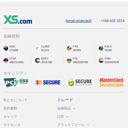
[email protected]
+248 432 3314
金融規制
ASIC
CySEC
FSA
FSCA
374409
412/22
SD089
53199
LFSA
MOCI
FSC
CMA
MB/21/0081
2024/786
GB25204786
2020000339
セキュリティ
トレード
私たちについて
金融商品
契約書類
口座
キャリア
プラットフォーム
ライセンス