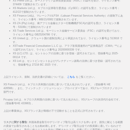
XS Prime Ltd は、オーストラリア証券投資委員会（ASIC）の認可を受け、ライセンス番号:
374409 で規制されています。
XS Markets Ltd は、キプロス証券取引委員会（CySEC）の認可を受け、ライセンス番号：
412/22で規制されています。
XS Finance Ltdは、マレーシアのLFSA（Labuan Financial Services Authority）の規制下にあ
り、ライセンス番号：MB/21/0081で規制されています。
XS ZA (Pty) Ltdは、南アフリカ金融セクター行動機構(FSCA)の認可を受け、ライセンス番
号：53199にて規制されています
XS Trade Services Ltd は、モーリシャス金融サービス委員会（FSC）の認可を受けており、
ライセンス番号は GB25204786 です。
XS United は、クウェート国の規制当局により承認されており、ライセンス番号は 513918 で
す。
XSTrade Financial Consultation L.L.C は、アラブ首長国連邦の**証券商品庁（CMA）**によ
り認可されており、ライセンス番号は 20200000339 です。
XS (LC) LTD. は、セントルシアの法律に基づき登録・認可されており、登録番号は 2025-
00114 です。
XS Ltd は、セントビンセントおよびグレナディーン諸島の法律に基づき登録・認可されてお
り、登録番号は 27216 BC 2025 です。
上記ライセンス、規制、法的文書の詳細については、
こちら
をご覧ください。
XS Fintech Ltd は、キプロス共和国の法律に基づいて法人化されています。（登録番号 HE
426566）。また、フィンテック・ソリューション・プロバイダーであり、XSグループのテクノロジー
部門です。
Ficupay Ltd は、キプロス共和国の法律に基づいて法人化された、XSグループの決済代行会社です。
（登録番号HE 433983) 。
上記の事業体は、XSブランド及び商標の下で活動することを正式に許可されています。
リスクに関する警告:
外国為替金取引やデリバティブ取引は高リスクを伴います。損失に耐えうる範囲
の資金でお取引されることをお勧め致します。デリバティブ取引は全ての投資家に適しているわけで
はございません。取引に伴うリスクを充分に理解された上で、必要に応じて専門家にご相談くださ