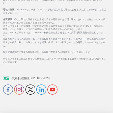
い。
地域の制限 :
XS Brandは、米国、イラン、北朝鮮など特定の地域にお住まいの方にはサービスを提供
していません。
免責事項:
XSは、現地の法律または規制に反する可能性がある国・地域において、金融サービスの勧
誘とみなされるいかなる行為も行っておりません。
本ウェブサイト上の情報は、特定の国や地域に居住する方々を対象とするものではなく、投資助言、
推奨、または金融サービスや投資活動への勧誘を構成するものではありません。
また、本ウェブサイトでは、ユーザーの利便性を向上させるために多言語翻訳機能を提供していま
す。
英語以外の言語への翻訳は、あくまで情報提供と利便性を目的としたものであり、特定の国や地域に
居住する個人に対し、金融サービスを提供、推奨、または勧誘することを意図したものではありませ
ん。
投資家補償制度に関する規制条項は、お客様が関与するXS事業体によって異なります。
当ウェブサイトに掲載されている情報は、XSグループの書面による許諾を得た場合にのみ複製するこ
とができます。
無断転載禁止 ©2010 - 2026