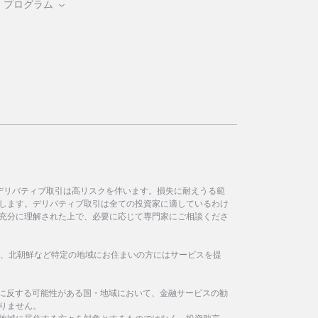
・プログラム
デリバティブ取引は高リスクを伴います。損失に耐えうる範
します。デリバティブ取引は全ての投資家に適しているわけ
充分に理解された上で、必要に応じて専門家にご相談くださ
イラン、北朝鮮など特定の地域にお住まいの方にはサービスを提
制に反する可能性がある国・地域において、金融サービスの勧
りません。