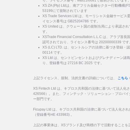
り、ライセンス番号：MB/21/0081で規制されています
XS ZA (Pty) Ltdは、南アフリカ金融セクター行動機
53199にて規制されています
XS Trade Services Ltd は、モーリシャス金融
イセンス番号は GB25204786 です。
XS United は、クウェート国の規制当局により承認され
す。
XSTrade Financial Consultation L.L.C は
認可されており、ライセンス番号は 20200000339 です
XS (LC) LTD. は、セントルシアの法律に基づき登録・
00114 です。
XS Ltd は、セントビンセントおよびグレナディーン
り、登録番号は 27216 BC 2025 です。
上記ライセンス、規制、法的文書の詳細については、
こちら
XS Fintech Ltd は、キプロス共和国の法律に基づいて法人
426566）。また、フィンテック・ソリューション・プロバ
ー部門です。
Ficupay Ltd は、キプロス共和国の法律に基づいて法人化
（登録番号HE 433983) 。
上記の事業体は、XSブランド及び商標の下で活動することを