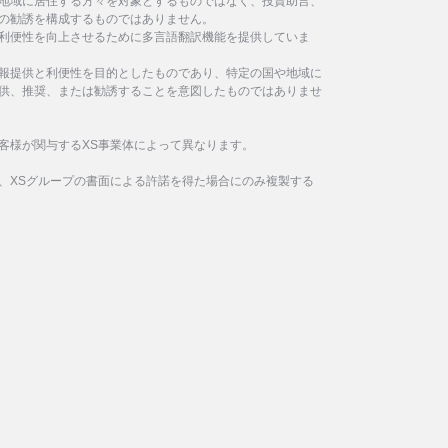
地域に居住する方々を対象とするものではなく、投資助言、
の勧誘を構成するものではありません。
利便性を向上させるために多言語翻訳機能を提供していま
報提供と利便性を目的としたものであり、特定の国や地域に
供、推奨、または勧誘することを意図したものではありませ
客様が関与するXS事業体によって異なります。
、XSグループの書面による許諾を得た場合にのみ複製する