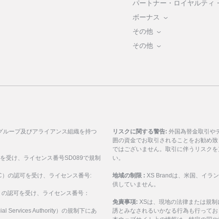
パートナー・ロイヤルティ
ボーナス
その他
その他
グループ及びアライアンス組織を持つ
リスクに関する警告:
外国為替金取引や
囲の資金でお取引されることをお勧め致
ではございません。取引に伴うリスクを
可を受け、ライセンス番号SD089で規制
い。
ASIC）の認可を受け、ライセンス番号:
地域の制限 :
XS Brandは、米国、
供していません。
SEC）の認可を受け、ライセンス番号：
免責事項:
XSは、現地の法律または規
al Services Authority）の規制下にあ
誘とみなされるいかなる行為も行ってお