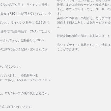
。
本ウェブサイト上の情報は、特定の国や
構(FSCA)の認可を受け、ライセンス番号：
推奨、または金融サービスや投資活動へ
また、本ウェブサイトでは、ユーザーの
サービス委員会（FSC）の認可を受けており、ラ
す。
英語以外の言語への翻訳は、あくまで情
ており、ライセンス番号は 513918 で
居住する個人に対し、金融サービスを提
ん。
、アラブ首長国連邦の**証券商品庁（CMA）**により
。
投資家補償制度に関する規制条項は、お
認可されており、登録番号は 2025-
当ウェブサイトに掲載されている情報は
諸島の法律に基づき登録・認可されてお
ことができます。
をご覧ください。
化されています。（登録番号 HE
イダーであり、XSグループのテクノロジ
された、XSグループの決済代行会社です。
正式に許可されています。