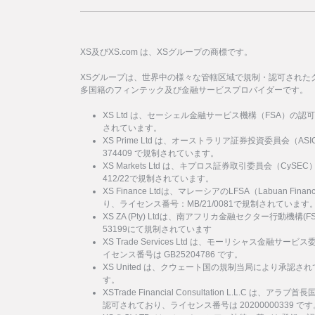
XS及びXS.com は、XSグループの商標です。
XSグループは、世界中の様々な管轄区域で規制・認可された
多国籍のフィンテック及び金融サービスプロバイダーです。
XS Ltd は、セーシェル金融サービス機構（FSA）の認
されています。
XS Prime Ltd は、オーストラリア証券投資委員会（
374409 で規制されています。
XS Markets Ltd は、キプロス証券取引委員会（Cy
412/22で規制されています。
XS Finance Ltdは、マレーシアのLFSA（Labuan Financi
り、ライセンス番号：MB/21/0081で規制されています
XS ZA (Pty) Ltdは、南アフリカ金融セクター行動機
53199にて規制されています
XS Trade Services Ltd は、モーリシャス金融
イセンス番号は GB25204786 です。
XS United は、クウェート国の規制当局により承認され
す。
XSTrade Financial Consultation L.L.C は
認可されており、ライセンス番号は 20200000339 です