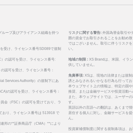
グループ及びアライアンス組織を持つ
リスクに関する警告:
外国為替金取引や
囲の資金でお取引されることをお勧め致
ではございません。取引に伴うリスクを
可を受け、ライセンス番号SD089で規制
い。
ASIC）の認可を受け、ライセンス番号:
地域の制限 :
XS Brandは、米国、
供していません。
SEC）の認可を受け、ライセンス番号：
免責事項:
XSは、現地の法律または規
al Services Authority）の規制下にあ
誘とみなされるいかなる行為も行ってお
。
本ウェブサイト上の情報は、特定の国や
構(FSCA)の認可を受け、ライセンス番号：
推奨、または金融サービスや投資活動へ
また、本ウェブサイトでは、ユーザーの
サービス委員会（FSC）の認可を受けており、ラ
す。
英語以外の言語への翻訳は、あくまで情
ており、ライセンス番号は 513918 で
居住する個人に対し、金融サービスを提
ん。
、アラブ首長国連邦の**証券商品庁（CMA）**により
。
投資家補償制度に関する規制条項は、お