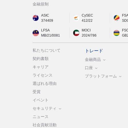
金融規制
ASIC
CySEC
FS
374409
412/22
SD
LFSA
MOCI
FS
MB/21/0081
2024/786
GB
私たちについて
トレード
契約書類
金融商品
キャリア
口座
ライセンス
プラットフォーム
選ばれる理由
受賞
イベント
セキュリティ
ニュース
社会貢献活動