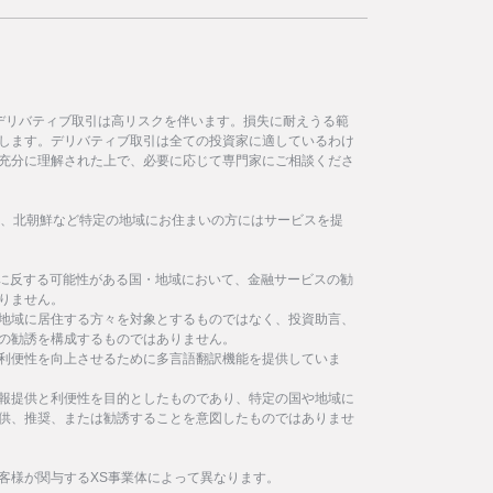
デリバティブ取引は高リスクを伴います。損失に耐えうる範
します。デリバティブ取引は全ての投資家に適しているわけ
充分に理解された上で、必要に応じて専門家にご相談くださ
イラン、北朝鮮など特定の地域にお住まいの方にはサービスを提
制に反する可能性がある国・地域において、金融サービスの勧
りません。
地域に居住する方々を対象とするものではなく、投資助言、
の勧誘を構成するものではありません。
利便性を向上させるために多言語翻訳機能を提供していま
報提供と利便性を目的としたものであり、特定の国や地域に
供、推奨、または勧誘することを意図したものではありませ
客様が関与するXS事業体によって異なります。