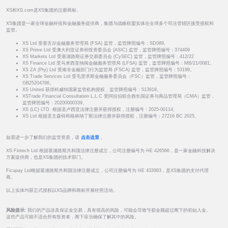
XS和XS.com是XS集团的注册商标。
XS集团是一家全球金融科技和金融服务提供商，集团与战略联盟实体在全球多个司法管辖区接受授权和
监管。
XS Ltd 受塞舌尔金融服务管理局 (FSA) 监管，监管牌照编号：SD089。
XS Prime Ltd 受澳大利亚证券和投资委员会 (ASIC) 监管，监管牌照编号：374409
XS Markets Ltd 受塞浦路斯证券交易委员会 (CySEC) 监管，监管牌照编号：412/22
XS Finance Ltd 受马来西亚纳闽金融服务管理局 (LFSA) 监管，监管牌照编号：MB/21/0081。
XS ZA (Pty) Ltd 受南非金融部门行为监管局 (FSCA) 监管，监管牌照编号：53199。
XS Trade Services Ltd 受毛里求斯金融服务委员会（FSC）监管，监管牌照编号：
GB25204786。
XS United 获得科威特国家监管机构授权，监管牌照编号：513918。
XSTrade Financial Consultation L.L.C 受阿拉伯联合酋长国证券与商品管理局（CMA）监管，
监管牌照编号：20200000339。
XS (LC) LTD. 根据圣卢西亚法律注册并获得授权，注册编号：2025-00114。
XS Ltd 根据圣文森特和格林纳丁斯法律注册并获得授权，注册编号：27216 BC 2025。
如需进一步了解我们的监管资质，请
点击这里
。
XS Fintech Ltd 根据塞浦路斯共和国法律注册成立，公司注册编号为 HE 426566，是一家金融科技解决
方案提供商，也是XS集团的技术部门。
Ficupay Ltd根据塞浦路斯共和国法律注册成立，公司注册编号为 HE 433983，是XS集团的支付代理
商。
以上实体均获正式授权以XS品牌和商标开展经营活动。
风险提示:
我们的产品涉及保证金交易，具有很高的风险，可能会导致亏损金额超过阁下的初始入金。
这些产品可能不适合所有投资者，阁下应当确保了解其中的风险。