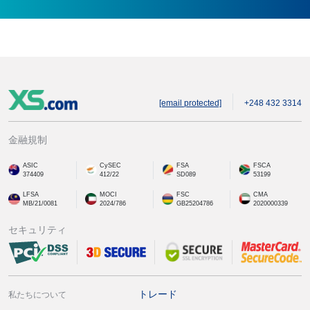
[email protected]
+248 432 3314
金融規制
ASIC
CySEC
FSA
FSCA
374409
412/22
SD089
53199
LFSA
MOCI
FSC
CMA
MB/21/0081
2024/786
GB25204786
2020000339
セキュリティ
トレード
私たちについて