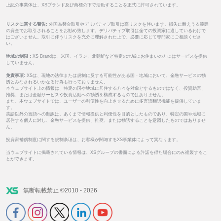
上記の事業体は、XSブランド及び商標の下で活動することを正式に許可されています。
リスクに関する警告:
外国為替金取引やデリバティブ取引は高リスクを伴います。損失に耐えうる範囲
の資金でお取引されることをお勧め致します。デリバティブ取引は全ての投資家に適しているわけで
はございません。取引に伴うリスクを充分に理解された上で、必要に応じて専門家にご相談くださ
い。
地域の制限 :
XS Brandは、米国、イラン、北朝鮮など特定の地域にお住まいの方にはサービスを提供
していません。
免責事項:
XSは、現地の法律または規制に反する可能性がある国・地域において、金融サービスの勧
誘とみなされるいかなる行為も行っておりません。
本ウェブサイト上の情報は、特定の国や地域に居住する方々を対象とするものではなく、投資助言、
推奨、または金融サービスや投資活動への勧誘を構成するものではありません。
また、本ウェブサイトでは、ユーザーの利便性を向上させるために多言語翻訳機能を提供していま
す。
英語以外の言語への翻訳は、あくまで情報提供と利便性を目的としたものであり、特定の国や地域に
居住する個人に対し、金融サービスを提供、推奨、または勧誘することを意図したものではありませ
ん。
投資家補償制度に関する規制条項は、お客様が関与するXS事業体によって異なります。
当ウェブサイトに掲載されている情報は、XSグループの書面による許諾を得た場合にのみ複製するこ
とができます。
無断転載禁止 ©2010 - 2026