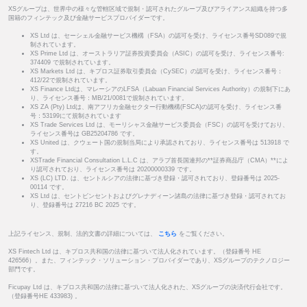
XSグループは、世界中の様々な管轄区域で規制・認可されたグループ及びアライアンス組織を持つ多
国籍のフィンテック及び金融サービスプロバイダーです。
XS Ltd は、セーシェル金融サービス機構（FSA）の認可を受け、ライセンス番号SD089で規
制されています。
XS Prime Ltd は、オーストラリア証券投資委員会（ASIC）の認可を受け、ライセンス番号:
374409 で規制されています。
XS Markets Ltd は、キプロス証券取引委員会（CySEC）の認可を受け、ライセンス番号：
412/22で規制されています。
XS Finance Ltdは、マレーシアのLFSA（Labuan Financial Services Authority）の規制下にあ
り、ライセンス番号：MB/21/0081で規制されています。
XS ZA (Pty) Ltdは、南アフリカ金融セクター行動機構(FSCA)の認可を受け、ライセンス番
号：53199にて規制されています
XS Trade Services Ltd は、モーリシャス金融サービス委員会（FSC）の認可を受けており、
ライセンス番号は GB25204786 です。
XS United は、クウェート国の規制当局により承認されており、ライセンス番号は 513918 で
す。
XSTrade Financial Consultation L.L.C は、アラブ首長国連邦の**証券商品庁（CMA）**によ
り認可されており、ライセンス番号は 20200000339 です。
XS (LC) LTD. は、セントルシアの法律に基づき登録・認可されており、登録番号は 2025-
00114 です。
XS Ltd は、セントビンセントおよびグレナディーン諸島の法律に基づき登録・認可されてお
り、登録番号は 27216 BC 2025 です。
上記ライセンス、規制、法的文書の詳細については、
こちら
をご覧ください。
XS Fintech Ltd は、キプロス共和国の法律に基づいて法人化されています。（登録番号 HE
426566）。また、フィンテック・ソリューション・プロバイダーであり、XSグループのテクノロジー
部門です。
Ficupay Ltd は、キプロス共和国の法律に基づいて法人化された、XSグループの決済代行会社です。
（登録番号HE 433983) 。