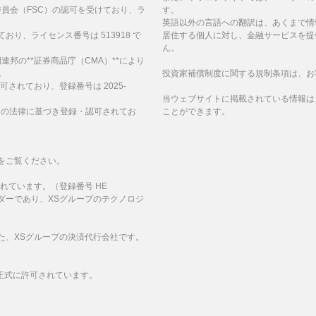
サービス委員会（FSC）の認可を受けており、ラ
す。
英語以外の言語への翻訳は、あくまで情
ており、ライセンス番号は 513918 で
居住する個人に対し、金融サービスを提
ん。
、アラブ首長国連邦の**証券商品庁（CMA）**により
。
投資家補償制度に関する規制条項は、お
認可されており、登録番号は 2025-
当ウェブサイトに掲載されている情報は
諸島の法律に基づき登録・認可されてお
ことができます。
をご覧ください。
化されています。（登録番号 HE
イダーであり、XSグループのテクノロジ
された、XSグループの決済代行会社です。
正式に許可されています。