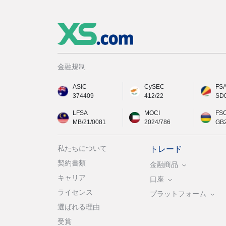
金融規制
ASIC
CySEC
FS
374409
412/22
SD
LFSA
MOCI
FS
MB/21/0081
2024/786
GB
私たちについて
トレード
契約書類
金融商品
キャリア
口座
ライセンス
プラットフォーム
選ばれる理由
受賞