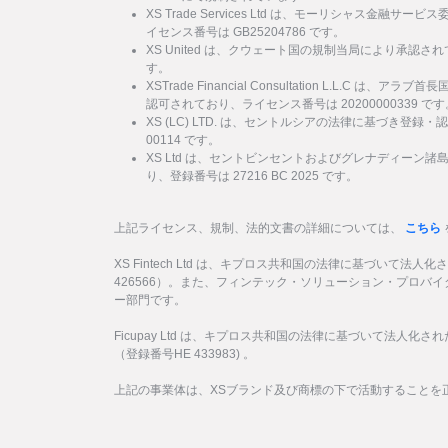
XS Trade Services Ltd は、モーリシャス金融
イセンス番号は GB25204786 です。
XS United は、クウェート国の規制当局により承認され
す。
XSTrade Financial Consultation L.L.C は
認可されており、ライセンス番号は 20200000339 です
XS (LC) LTD. は、セントルシアの法律に基づき登録・
00114 です。
XS Ltd は、セントビンセントおよびグレナディーン
り、登録番号は 27216 BC 2025 です。
上記ライセンス、規制、法的文書の詳細については、
こちら
XS Fintech Ltd は、キプロス共和国の法律に基づいて法人
426566）。また、フィンテック・ソリューション・プロバ
ー部門です。
Ficupay Ltd は、キプロス共和国の法律に基づいて法人化
（登録番号HE 433983) 。
上記の事業体は、XSブランド及び商標の下で活動することを