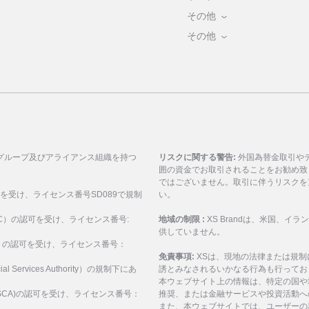
その他
その他
グループ及びアライアンス組織を持つ
リスクに関する警告:
外国為替金取引や
囲の資金でお取引されることをお勧め致
ではございません。取引に伴うリスクを
可を受け、ライセンス番号SD089で規制
い。
ASIC）の認可を受け、ライセンス番号:
地域の制限 :
XS Brandは、米国、
供していません。
SEC）の認可を受け、ライセンス番号：
免責事項:
XSは、現地の法律または規
al Services Authority）の規制下にあ
誘とみなされるいかなる行為も行ってお
。
本ウェブサイト上の情報は、特定の国や
構(FSCA)の認可を受け、ライセンス番号：
推奨、または金融サービスや投資活動へ
また、本ウェブサイトでは、ユーザーの