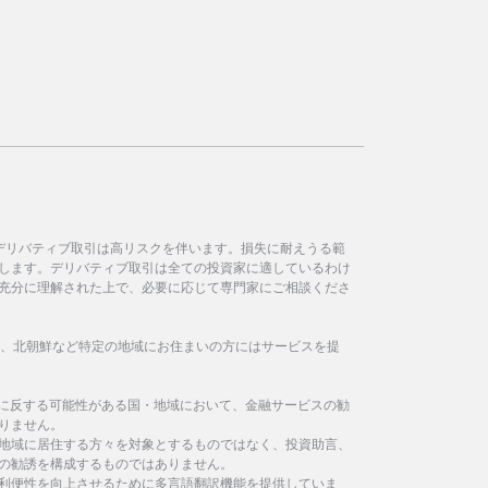
デリバティブ取引は高リスクを伴います。損失に耐えうる範
します。デリバティブ取引は全ての投資家に適しているわけ
充分に理解された上で、必要に応じて専門家にご相談くださ
イラン、北朝鮮など特定の地域にお住まいの方にはサービスを提
制に反する可能性がある国・地域において、金融サービスの勧
りません。
地域に居住する方々を対象とするものではなく、投資助言、
の勧誘を構成するものではありません。
利便性を向上させるために多言語翻訳機能を提供していま