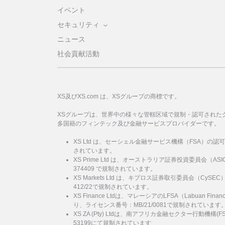
イベント
セキュリティ
ニュース
社会貢献活動
XS及びXS.com は、XSグループの商標です。
XSグループは、世界中の様々な管轄区域で規制・認可された
多国籍のフィンテック及び金融サービスプロバイダーです。
XS Ltd は、セーシェル金融サービス機構（FSA）の認
されています。
XS Prime Ltd は、オーストラリア証券投資委員会（
374409 で規制されています。
XS Markets Ltd は、キプロス証券取引委員会（Cy
412/22で規制されています。
XS Finance Ltdは、マレーシアのLFSA（Labuan Financi
り、ライセンス番号：MB/21/0081で規制されています
XS ZA (Pty) Ltdは、南アフリカ金融セクター行動機
53199にて規制されています