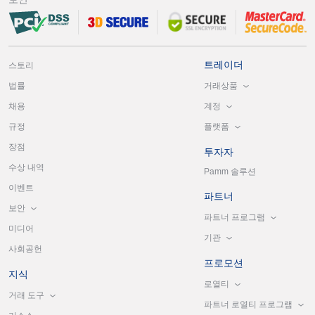
트레이더
스토리
거래상품
법률
계정
채용
플랫폼
규정
장점
투자자
수상 내역
Pamm 솔루션
이벤트
파트너
보안
파트너 프로그램
미디어
기관
사회공헌
프로모션
지식
로열티
거래 도구
파트너 로열티 프로그램