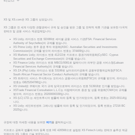
리소스
XS 및 XS.com은 XS 그룹의 상표입니다.
XS 그룹은 전 세계 다양한 관할권에서 규제 및 승인을 받은 그룹 및 전략적 제휴 기관을 보유한 다국적
핀테크 및 금융 서비스 제공업체입니다.
XS Ltd는 라이센스 번호 SD089로 세이셸 금융 서비스 기관(FSA: Financial Services
Authority of Seychelles)의 규제를 받습니다.
XS Prime Ltd는 호주 증권 투자 위원회(ASIC: Australian Securities and Investments
Commission)의 규제를 받으며 라이센스 번호는 374409입니다.
XS Markets Ltd는 라이센스 번호 412/22로 키프로스 증권거래위원회(CySEC: Cyprus
Securities and Exchange Commission)의 규제를 받습니다.
XS Finance Ltd는 라이선스 번호 MB/21/0081로 말레이시아 라부안 금융 서비스청(Labuan
Financial Services Authority)의 규제를 받습니다.
XS ZA (Pty) Ltd는 라이선스 번호 53199로 남아프리카공화국 금융부문행위감독청(FSCA:
South African Financial Sector Conduct Authority)의 규제를 받습니다.
XS 트레이드 서비스 주식회사는 모리셔스 금융서비스위원회(FSC)의 규제를 받으며, 라이선스
번호는 GB25204786입니다.
XS United은 쿠웨이트 국가 규제 당국으로부터 라이선스 번호 513918로 인가를 받았습니다.
XSTrade Financial Consultation L.L.C는 아랍에미리트 증권 및 상품 위원회('CMA')의 규제를
받으며, 라이선스 번호는 20200000339입니다.
XS (LC) LTD.는 세인트루시아 법률에 따라 등록 및 인가되었으며, 등록 번호는 2025-00114입
니다.
XS Ltd는 세인트빈센트 그레나딘 법률에 따라 등록 및 인가되었으며, 등록 번호는 27216 BC
2025입니다.
규정에 대한 자세한 내용을 보려면
여기
를 클릭하십시오.
키프로스 공화국 법률에 따라 등록 번호 HE 426566으로 설립된 XS Fintech Ltd는 핀테크 솔루션 제공
업체이자 XS 그룹의 기술 부문입니다.