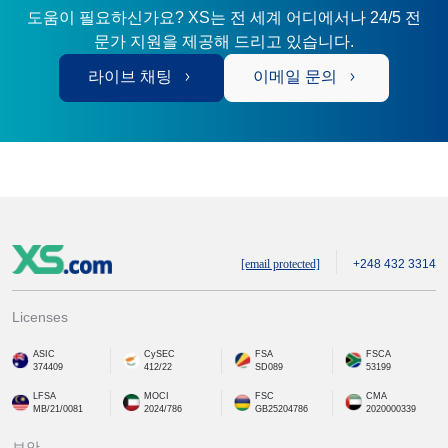
도움이 필요하신가요? XS는 전 세계 어디에서나 24/5 전
문가 지원을 제공해 드리고 있습니다.
라이브 채팅
이메일 문의
[email protected]
+248 432 3314
Licenses
ASIC
CySEC
FSA
FSCA
374409
412/22
SD089
53199
LFSA
MOCI
FSC
CMA
MB/21/0081
2024/786
GB25204786
2020000339
보안