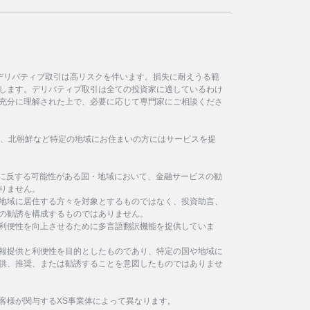
デリバティブ取引は高リスクを伴います。損失に耐えうる範
します。デリバティブ取引は全ての投資家に適しているわけ
充分に理解された上で、必要に応じて専門家にご相談くださ
イラン、北朝鮮など特定の地域にお住まいの方にはサービスを提
制に反する可能性がある国・地域において、金融サービスの勧
りません。
地域に居住する方々を対象とするものではなく、投資助言、
の勧誘を構成するものではありません。
利便性を向上させるために多言語翻訳機能を提供していま
報提供と利便性を目的としたものであり、特定の国や地域に
供、推奨、または勧誘することを意図したものではありませ
客様が関与するXS事業体によって異なります。