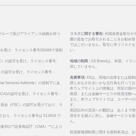
グループ及びアライアンス組織を持つ
リスクに関する警告:
外国為替金取引や
囲の資金でお取引されることをお勧め致
ではございません。取引に伴うリスクを
可を受け、ライセンス番号SD089で規制
い。
ASIC）の認可を受け、ライセンス番号:
地域の制限 :
XS Brandは、米国、
供していません。
SEC）の認可を受け、ライセンス番号：
免責事項:
XSは、現地の法律または規
al Services Authority）の規制下にあ
誘とみなされるいかなる行為も行ってお
。
本ウェブサイト上の情報は、特定の国や
構(FSCA)の認可を受け、ライセンス番号：
推奨、または金融サービスや投資活動へ
また、本ウェブサイトでは、ユーザーの
サービス委員会（FSC）の認可を受けており、ラ
す。
英語以外の言語への翻訳は、あくまで情
ており、ライセンス番号は 513918 で
居住する個人に対し、金融サービスを提
ん。
、アラブ首長国連邦の**証券商品庁（CMA）**により
。
投資家補償制度に関する規制条項は、お