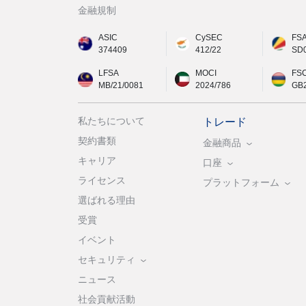
金融規制
ASIC
CySEC
FS
374409
412/22
SD
LFSA
MOCI
FS
MB/21/0081
2024/786
GB
私たちについて
トレード
契約書類
金融商品
キャリア
口座
ライセンス
プラットフォーム
選ばれる理由
受賞
イベント
セキュリティ
ニュース
社会貢献活動