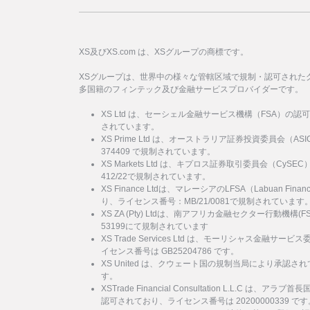
XS及びXS.com は、XSグループの商標です。
XSグループは、世界中の様々な管轄区域で規制・認可された
多国籍のフィンテック及び金融サービスプロバイダーです。
XS Ltd は、セーシェル金融サービス機構（FSA）の認
されています。
XS Prime Ltd は、オーストラリア証券投資委員会（
374409 で規制されています。
XS Markets Ltd は、キプロス証券取引委員会（Cy
412/22で規制されています。
XS Finance Ltdは、マレーシアのLFSA（Labuan Financi
り、ライセンス番号：MB/21/0081で規制されています
XS ZA (Pty) Ltdは、南アフリカ金融セクター行動機
53199にて規制されています
XS Trade Services Ltd は、モーリシャス金融
イセンス番号は GB25204786 です。
XS United は、クウェート国の規制当局により承認され
す。
XSTrade Financial Consultation L.L.C は
認可されており、ライセンス番号は 20200000339 です