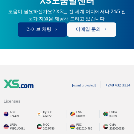
XS도움말센터
도움이 필요하신가요? XS는 전 세계 어디에서나 24/5 전
문가 지원을 제공해 드리고 있습니다.
라이브 채팅
이메일 문의
[email protected]
+248 432 3314
Licenses
ASIC
CySEC
FSA
FSCA
374409
412/22
SD089
53199
LFSA
MOCI
FSC
CMA
MB/21/0081
2024/786
GB25204786
2020000339