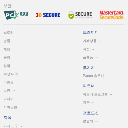
보안
트레이더
스토리
거래상품
법률
계정
채용
플랫폼
규정
장점
투자자
수상 내역
Pamm 솔루션
이벤트
파트너
보안
파트너 프로그램
미디어
기관
사회공헌
프로모션
지식
로열티
거래 도구