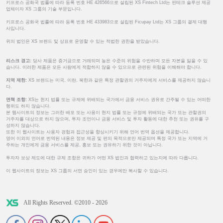
키프로스 공화국 법률에 따라 등록 번호 HE 426566으로 설립된 XS Fintech Ltd는 핀테크 솔루션 제공
업체이자 XS 그룹의 기술 부문입니다.
키프로스 공화국 법률에 따라 등록 번호 HE 433983으로 설립된 Ficupay Ltd는 XS 그룹의 결제 대행
사입니다.
위의 법인은 XS 브랜드 및 상표로 운영할 수 있는 적법한 권한을 받았습니다.
리스크 경고:
당사 제품은 증거금으로 거래되며 높은 수준의 위험을 수반하며 모든 자본을 잃을 수 있
습니다. 이러한 제품은 모든 사람에게 적합하지 않을 수 있으므로 관련된 위험을 이해해야 합니다.
지역 제한:
XS 브랜드는 미국, 이란, 북한과 같은 특정 관할권의 거주자에게 서비스를 제공하지 않습니
다.
면책 조항:
XS는 현지 법률 또는 규제에 위배되는 국가에서 금융 서비스 권유로 간주될 수 있는 어떠한
행위도 하지 않습니다.
본 웹사이트의 정보는 그러한 배포 또는 사용이 현지 법률 또는 규정에 위배되는 국가 또는 관할권의
거주자를 대상으로 하지 않으며, 투자 조언이나 금융 서비스 및 투자 활동에 대한 추천 또는 권유를 구
성하지 않습니다.
또한 이 웹사이트는 사용자 경험과 접근성을 향상시키기 위해 언어 번역 옵션을 제공합니다.
영어 이외의 언어로 번역된 내용은 정보 제공 및 편의 목적으로만 제공되며 특정 국가 또는 지역에 거
주하는 개인에게 금융 서비스를 제공, 홍보 또는 권유하기 위한 것이 아닙니다.
투자자 보상 제도에 대한 규제 조항은 귀하가 어떤 XS 법인과 협력하고 있는지에 따라 다릅니다.
이 웹사이트의 정보는 XS 그룹의 서면 승인이 있는 경우에만 복사할 수 있습니다.
All Rights Reserved. ©2010 - 2026