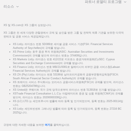
파트너 로열티 프로그램
리소스
XS 및 XS.com은 XS 그룹의 상표입니다.
XS 그룹은 전 세계 다양한 관할권에서 규제 및 승인을 받은 그룹 및 전략적 제휴 기관을 보유한 다국적
핀테크 및 금융 서비스 제공업체입니다.
XS Ltd는 라이센스 번호 SD089로 세이셸 금융 서비스 기관(FSA: Financial Services
Authority of Seychelles)의 규제를 받습니다.
XS Prime Ltd는 호주 증권 투자 위원회(ASIC: Australian Securities and Investments
Commission)의 규제를 받으며 라이센스 번호는 374409입니다.
XS Markets Ltd는 라이센스 번호 412/22로 키프로스 증권거래위원회(CySEC: Cyprus
Securities and Exchange Commission)의 규제를 받습니다.
XS Finance Ltd는 라이선스 번호 MB/21/0081로 말레이시아 라부안 금융 서비스청(Labuan
Financial Services Authority)의 규제를 받습니다.
XS ZA (Pty) Ltd는 라이선스 번호 53199로 남아프리카공화국 금융부문행위감독청(FSCA:
South African Financial Sector Conduct Authority)의 규제를 받습니다.
XS 트레이드 서비스 주식회사는 모리셔스 금융서비스위원회(FSC)의 규제를 받으며, 라이선스
번호는 GB25204786입니다.
XS United은 쿠웨이트 국가 규제 당국으로부터 라이선스 번호 513918로 인가를 받았습니다.
XSTrade Financial Consultation L.L.C는 아랍에미리트 증권 및 상품 위원회('CMA')의 규제를
받으며, 라이선스 번호는 20200000339입니다.
XS (LC) LTD.는 세인트루시아 법률에 따라 등록 및 인가되었으며, 등록 번호는 2025-00114입
니다.
XS Ltd는 세인트빈센트 그레나딘 법률에 따라 등록 및 인가되었으며, 등록 번호는 27216 BC
2025입니다.
규정에 대한 자세한 내용을 보려면
여기
를 클릭하십시오.