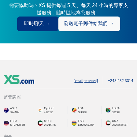
需要協助嗎？XS 提供每週 5 天、每天 24 小時的專家支
援服務，隨時隨地為您服務。
即時聊天
發送電子郵件給我們
[email protected]
+248 432 3314
監管牌照
ASIC
CySEC
FSA
FSCA
374409
412/22
SD089
53199
LFSA
MOCI
FSC
CMA
MB/21/0081
2024/786
GB25204786
2020000339
安全