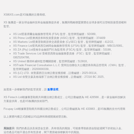
XS和XS.com是XS集團的注冊商標。
XS 集團是一家全球金融科技和金融服務提供者，集團與戰略聯盟實體在全球多個司法管轄區接受授權和
監管。
XS Ltd受塞席爾金融服務管理局 (FSA) 監管，監管牌照編號：SD089。
XS Prime Ltd受澳洲證券和投資委員會 (ASIC) 監管，監管牌照編號：374409
XS Markets Ltd受賽普勒斯證券交易委員會 (CySEC) 監管，監管牌照編號：412/22。
XS Finance Ltd受馬來西亞納閩金融服務管理局 (LFSA) 監管，監管牌照編號：MB/21/0081。
XS ZA (Pty) Ltd受南非金融部門行為監理局 (FSCA) 監管，監管牌照編號：53199。
XS Trade Services Ltd 受模里西斯金融服務委員會（FSC）監管，監管牌照編號：
GB25204786。
XS United 獲得科威特監管機關授權，監管牌照編號：513918。
XSTrade Financial Consultation L.L.C 受阿拉伯聯合大公國證券與商品管理局（CMA）監管，
監管牌照編號：20200000339。
XS (LC) LTD. 依聖露西亞法律註冊並獲授權，註冊編號：2025-00114。
XS Ltd 依聖文森及格瑞那丁法律註冊並獲授權，註冊編號：27216 BC 2025。
如需進一步瞭解我們的監管資質，請
點擊這裡
。
XS Fintech Ltd根據賽普勒斯共和國法律註冊成立，公司註冊編號為 HE 426566，是一家金融科技解決
方案提供商，也是XS集團的技術部門。
Ficupay Ltd根據賽普勒斯共和國法律註冊成立，公司註冊編號為 HE 433983，是XS集團的支付代理商
以上實體均獲正式授權以XS品牌和商標開展經營活動。
風險提示:
我們的產品涉及保證金交易，具有很高的風險，可能會導致虧損金額超過閣下的初始入金。
這些產品可能不適合所有投資者，閣下應當確保瞭解其中的風險。