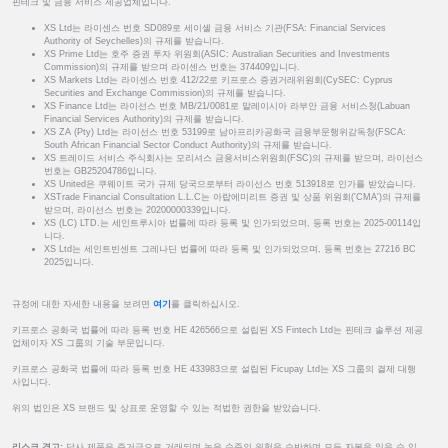
핀테크 및 금융 서비스 제공업체입니다.
XS Ltd는 라이센스 번호 SD089로 세이셸 금융 서비스 기관(FSA: Financial Services
Authority of Seychelles)의 규제를 받습니다.
XS Prime Ltd는 호주 증권 투자 위원회(ASIC: Australian Securities and Investments
Commission)의 규제를 받으며 라이센스 번호는 374409입니다.
XS Markets Ltd는 라이센스 번호 412/22로 키프로스 증권거래위원회(CySEC: Cyprus
Securities and Exchange Commission)의 규제를 받습니다.
XS Finance Ltd는 라이선스 번호 MB/21/0081로 말레이시아 라부안 금융 서비스청(Labuan
Financial Services Authority)의 규제를 받습니다.
XS ZA (Pty) Ltd는 라이선스 번호 53199로 남아프리카공화국 금융부문행위감독청(FSCA:
South African Financial Sector Conduct Authority)의 규제를 받습니다.
XS 트레이드 서비스 주식회사는 모리셔스 금융서비스위원회(FSC)의 규제를 받으며, 라이선스
번호는 GB25204786입니다.
XS United은 쿠웨이트 국가 규제 당국으로부터 라이선스 번호 513918로 인가를 받았습니다.
XSTrade Financial Consultation L.L.C는 아랍에미리트 증권 및 상품 위원회('CMA')의 규제를
받으며, 라이선스 번호는 20200000339입니다.
XS (LC) LTD.는 세인트루시아 법률에 따라 등록 및 인가되었으며, 등록 번호는 2025-00114입
니다.
XS Ltd는 세인트빈센트 그레나딘 법률에 따라 등록 및 인가되었으며, 등록 번호는 27216 BC
2025입니다.
규정에 대한 자세한 내용을 보려면
여기
를 클릭하십시오.
키프로스 공화국 법률에 따라 등록 번호 HE 426566으로 설립된 XS Fintech Ltd는 핀테크 솔루션 제공
업체이자 XS 그룹의 기술 부문입니다.
키프로스 공화국 법률에 따라 등록 번호 HE 433983으로 설립된 Ficupay Ltd는 XS 그룹의 결제 대행
사입니다.
위의 법인은 XS 브랜드 및 상표로 운영할 수 있는 적법한 권한을 받았습니다.
리스크 경고:
당사 제품은 증거금으로 거래되며 높은 수준의 위험을 수반하며 모든 자본을 잃을 수 있