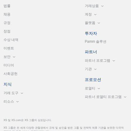
거래상품
법률
계정
채용
플랫폼
규정
장점
투자자
수상 내역
Pamm 솔루션
이벤트
파트너
보안
파트너 프로그램
미디어
기관
사회공헌
프로모션
지식
로열티
거래 도구
파트너 로열티 프로그램
리소스
XS 및 XS.com은 XS 그룹의 상표입니다.
XS 그룹은 전 세계 다양한 관할권에서 규제 및 승인을 받은 그룹 및 전략적 제휴 기관을 보유한 다국적