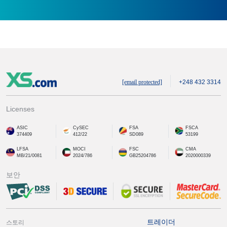
[email protected]
+248 432 3314
Licenses
ASIC
CySEC
FSA
FSCA
374409
412/22
SD089
53199
LFSA
MOCI
FSC
CMA
MB/21/0081
2024/786
GB25204786
2020000339
보안
트레이더
스토리