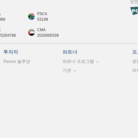
보
A
FSCA
089
53199
C
CMA
25204786
2020000339
투자자
파트너
프
Pamm 솔루션
파트너 프로그램
로
기관
파