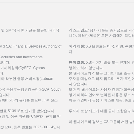
룹 및 전략적 제휴 기관을 보유한 다국적
리스크 경고:
당사 제품은 증거금으로 거래
니다. 이러한 제품은 모든 사람에게 적합
inancial Services Authority of
지역 제한:
XS 브랜드는 미국, 이란, 북
다.
urities and Investments
9입니다.
면책 조항:
XS는 현지 법률 또는 규제에 
권거래위원회(CySEC: Cyprus
행위도 하지 않습니다.
니다.
본 웹사이트의 정보는 그러한 배포 또는 
레이시아 라부안 금융 서비스청(Labuan
주자를 대상으로 하지 않으며, 투자 조언이
지 않습니다.
공화국 금융부문행위감독청(FSCA: South
또한 이 웹사이트는 사용자 경험과 접근성
 받습니다.
영어 이외의 언어로 번역된 내용은 정보 
(FSC)의 규제를 받으며, 라이선스
하는 개인에게 금융 서비스를 제공, 홍보 
번호 513918로 인가를 받았습니다.
투자자 보상 제도에 대한 규제 조항은 귀하
미리트 증권 및 상품 위원회('CMA')의 규제를 받
이 웹사이트의 정보는 XS 그룹의 서면 승
되었으며, 등록 번호는 2025-00114입니