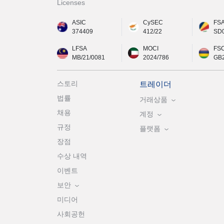
Licenses
ASIC
CySEC
FS
374409
412/22
SD
LFSA
MOCI
FS
MB/21/0081
2024/786
GB
스토리
트레이더
법률
거래상품
채용
계정
규정
플랫폼
장점
수상 내역
이벤트
보안
미디어
사회공헌