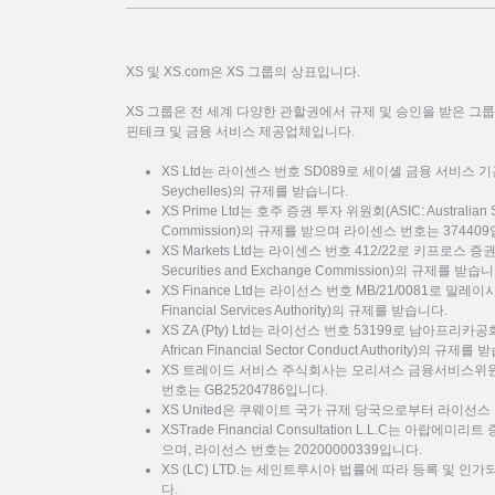
XS 및 XS.com은 XS 그룹의 상표입니다.
XS 그룹은 전 세계 다양한 관할권에서 규제 및 승인을 받은 그
핀테크 및 금융 서비스 제공업체입니다.
XS Ltd는 라이센스 번호 SD089로 세이셸 금융 서비스 기관(FSA: F
Seychelles)의 규제를 받습니다.
XS Prime Ltd는 호주 증권 투자 위원회(ASIC: Australian Sec
Commission)의 규제를 받으며 라이센스 번호는 37440
XS Markets Ltd는 라이센스 번호 412/22로 키프로스 증
Securities and Exchange Commission)의 규제를 받습
XS Finance Ltd는 라이선스 번호 MB/21/0081로 말
Financial Services Authority)의 규제를 받습니다.
XS ZA (Pty) Ltd는 라이선스 번호 53199로 남아프리카
African Financial Sector Conduct Authority)의 규제를
XS 트레이드 서비스 주식회사는 모리셔스 금융서비스위원회
번호는 GB25204786입니다.
XS United은 쿠웨이트 국가 규제 당국으로부터 라이선스 
XSTrade Financial Consultation L.L.C는 아랍에
으며, 라이선스 번호는 20200000339입니다.
XS (LC) LTD.는 세인트루시아 법률에 따라 등록 및 인가
다.