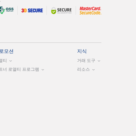
안
로모션
지식
열티
거래 도구
트너 로열티 프로그램
리소스