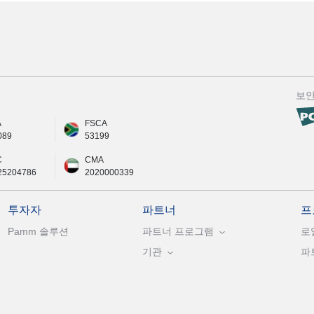
보
A
FSCA
089
53199
C
CMA
25204786
2020000339
투자자
파트너
프
Pamm 솔루션
파트너 프로그램
로
기관
파