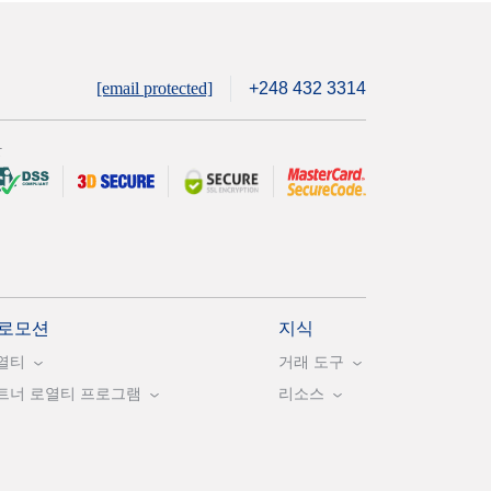
[email protected]
+248 432 3314
안
로모션
지식
열티
거래 도구
트너 로열티 프로그램
리소스