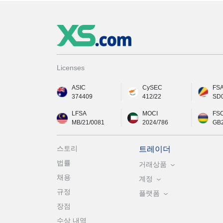
Licenses
ASIC
CySEC
FS
374409
412/22
SD
LFSA
MOCI
FS
MB/21/0081
2024/786
GB
스토리
트레이더
법률
거래상품
채용
계정
규정
플랫폼
장점
수상 내역