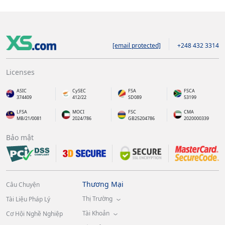
[email protected]
+248 432 3314
Licenses
ASIC
CySEC
FSA
FSCA
374409
412/22
SD089
53199
LFSA
MOCI
FSC
CMA
MB/21/0081
2024/786
GB25204786
2020000339
Bảo mật
Thương Mại
Câu Chuyện
Thị Trường
Tài Liệu Pháp Lý
Tài Khoản
Cơ Hội Nghề Nghiệp