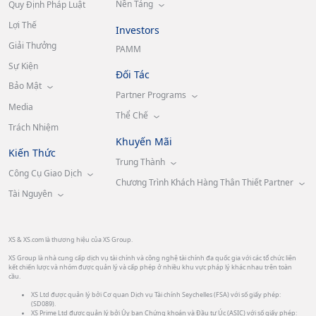
Nền Tảng
Quy Định Pháp Luật
Lợi Thế
Investors
Giải Thưởng
PAMM
Sự Kiện
Đối Tác
Bảo Mật
Partner Programs
Media
Thể Chế
Trách Nhiệm
Khuyến Mãi
Kiến Thức
Trung Thành
Công Cụ Giao Dịch
Chương Trình Khách Hàng Thân Thiết Partner
Tài Nguyên
XS & XS.com là thương hiệu của XS Group.
XS Group là nhà cung cấp dịch vụ tài chính và công nghệ tài chính đa quốc gia với các tổ chức liên
kết chiến lược và nhóm được quản lý và cấp phép ở nhiều khu vực pháp lý khác nhau trên toàn
cầu.
XS Ltd được quản lý bởi Cơ quan Dịch vụ Tài chính Seychelles (FSA) với số giấy phép:
(SD089).
XS Prime Ltd được quản lý bởi Ủy ban Chứng khoán và Đầu tư Úc (ASIC) với số giấy phép: