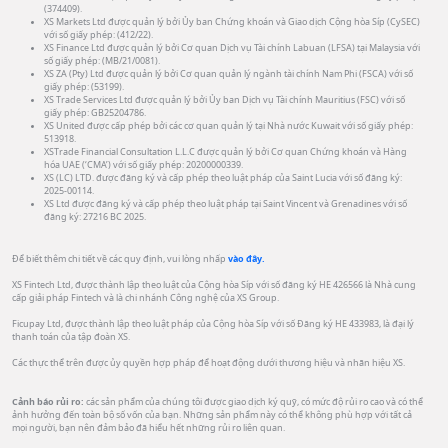
(374409).
XS Markets Ltd được quản lý bởi Ủy ban Chứng khoán và Giao dịch Cộng hòa Síp (CySEC)
với số giấy phép: (412/22).
XS Finance Ltd được quản lý bởi Cơ quan Dịch vụ Tài chính Labuan (LFSA) tại Malaysia với
số giấy phép: (MB/21/0081).
XS ZA (Pty) Ltd được quản lý bởi Cơ quan quản lý ngành tài chính Nam Phi (FSCA) với số
giấy phép: (53199).
XS Trade Services Ltd được quản lý bởi Ủy ban Dịch vụ Tài chính Mauritius (FSC) với số
giấy phép: GB25204786.
XS United được cấp phép bởi các cơ quan quản lý tại Nhà nước Kuwait với số giấy phép:
513918.
XSTrade Financial Consultation L.L.C được quản lý bởi Cơ quan Chứng khoán và Hàng
hóa UAE (‘CMA’) với số giấy phép: 20200000339.
XS (LC) LTD. được đăng ký và cấp phép theo luật pháp của Saint Lucia với số đăng ký:
2025-00114.
XS Ltd được đăng ký và cấp phép theo luật pháp tại Saint Vincent và Grenadines với số
đăng ký: 27216 BC 2025.
Để biết thêm chi tiết về các quy định, vui lòng nhấp
vào đây.
XS Fintech Ltd, được thành lập theo luật của Cộng hòa Síp với số đăng ký HE 426566 là Nhà cung
cấp giải pháp Fintech và là chi nhánh Công nghệ của XS Group.
Ficupay Ltd, được thành lập theo luật pháp của Cộng hòa Síp với số Đăng ký HE 433983, là đại lý
thanh toán của tập đoàn XS.
Các thực thể trên được ủy quyền hợp pháp để hoạt động dưới thương hiệu và nhãn hiệu XS.
Cảnh báo rủi ro:
các sản phẩm của chúng tôi được giao dịch ký quỹ, có mức độ rủi ro cao và có thể
ảnh hưởng đến toàn bộ số vốn của bạn. Những sản phẩm này có thể không phù hợp với tất cả
mọi người, bạn nên đảm bảo đã hiểu hết những rủi ro liên quan.