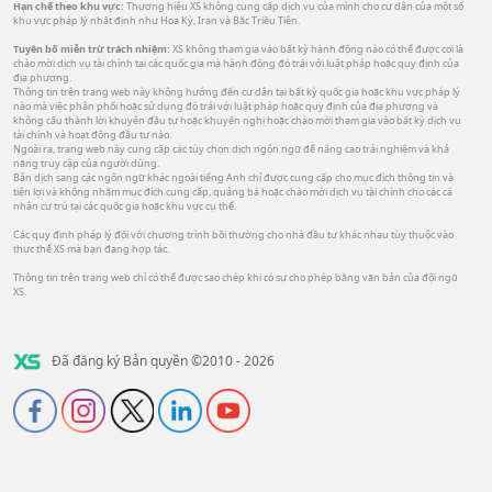
Hạn chế theo khu vực:
Thương hiệu XS không cung cấp dịch vụ của mình cho cư dân của một số
khu vực pháp lý nhất định như Hoa Kỳ, Iran và Bắc Triều Tiên.
Tuyên bố miễn trừ trách nhiệm:
XS không tham gia vào bất kỳ hành động nào có thể được coi là
chào mời dịch vụ tài chính tại các quốc gia mà hành động đó trái với luật pháp hoặc quy định của
địa phương.
Thông tin trên trang web này không hướng đến cư dân tại bất kỳ quốc gia hoặc khu vực pháp lý
nào mà việc phân phối hoặc sử dụng đó trái với luật pháp hoặc quy định của địa phương và
không cấu thành lời khuyên đầu tư hoặc khuyến nghị hoặc chào mời tham gia vào bất kỳ dịch vụ
tài chính và hoạt động đầu tư nào.
Ngoài ra, trang web này cung cấp các tùy chọn dịch ngôn ngữ để nâng cao trải nghiệm và khả
năng truy cập của người dùng.
Bản dịch sang các ngôn ngữ khác ngoài tiếng Anh chỉ được cung cấp cho mục đích thông tin và
tiện lợi và không nhằm mục đích cung cấp, quảng bá hoặc chào mời dịch vụ tài chính cho các cá
nhân cư trú tại các quốc gia hoặc khu vực cụ thể.
Các quy định pháp lý đối với chương trình bồi thường cho nhà đầu tư khác nhau tùy thuộc vào
thực thể XS mà bạn đang hợp tác.
Thông tin trên trang web chỉ có thể được sao chép khi có sự cho phép bằng văn bản của đội ngũ
XS.
Đã đăng ký Bản quyền ©2010 - 2026