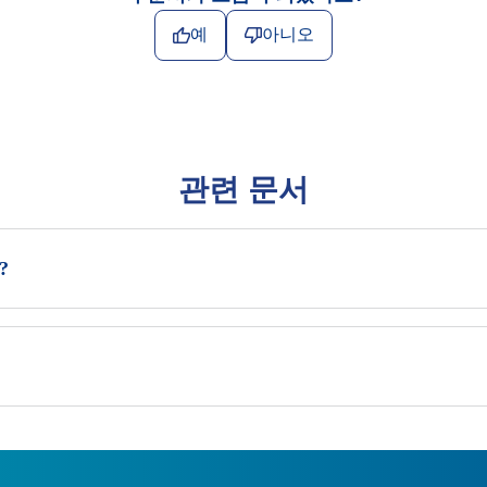
예
아니오
관련 문서
?