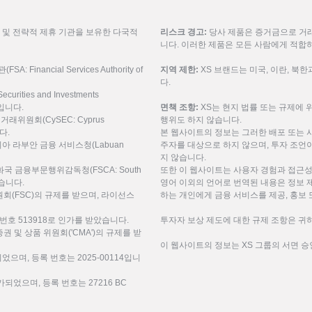
룹 및 전략적 제휴 기관을 보유한 다국적
리스크 경고:
당사 제품은 증거금으로 거래
니다. 이러한 제품은 모든 사람에게 적합
inancial Services Authority of
지역 제한:
XS 브랜드는 미국, 이란, 북
다.
urities and Investments
9입니다.
면책 조항:
XS는 현지 법률 또는 규제에 
권거래위원회(CySEC: Cyprus
행위도 하지 않습니다.
니다.
본 웹사이트의 정보는 그러한 배포 또는 
레이시아 라부안 금융 서비스청(Labuan
주자를 대상으로 하지 않으며, 투자 조언이
지 않습니다.
공화국 금융부문행위감독청(FSCA: South
또한 이 웹사이트는 사용자 경험과 접근성
 받습니다.
영어 이외의 언어로 번역된 내용은 정보 
(FSC)의 규제를 받으며, 라이선스
하는 개인에게 금융 서비스를 제공, 홍보 
번호 513918로 인가를 받았습니다.
투자자 보상 제도에 대한 규제 조항은 귀하
미리트 증권 및 상품 위원회('CMA')의 규제를 받
이 웹사이트의 정보는 XS 그룹의 서면 승
되었으며, 등록 번호는 2025-00114입니
되었으며, 등록 번호는 27216 BC