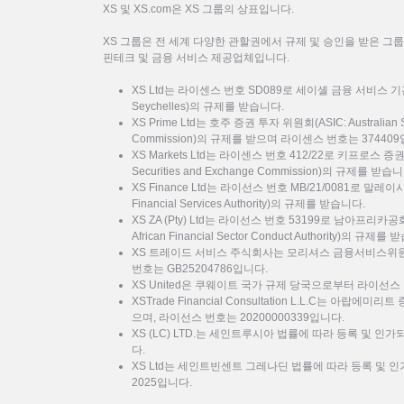
XS 및 XS.com은 XS 그룹의 상표입니다.
XS 그룹은 전 세계 다양한 관할권에서 규제 및 승인을 받은 그
핀테크 및 금융 서비스 제공업체입니다.
XS Ltd는 라이센스 번호 SD089로 세이셸 금융 서비스 기관(FSA: F
Seychelles)의 규제를 받습니다.
XS Prime Ltd는 호주 증권 투자 위원회(ASIC: Australian Sec
Commission)의 규제를 받으며 라이센스 번호는 37440
XS Markets Ltd는 라이센스 번호 412/22로 키프로스 증
Securities and Exchange Commission)의 규제를 받습
XS Finance Ltd는 라이선스 번호 MB/21/0081로 말
Financial Services Authority)의 규제를 받습니다.
XS ZA (Pty) Ltd는 라이선스 번호 53199로 남아프리카
African Financial Sector Conduct Authority)의 규제를
XS 트레이드 서비스 주식회사는 모리셔스 금융서비스위원회
번호는 GB25204786입니다.
XS United은 쿠웨이트 국가 규제 당국으로부터 라이선스 
XSTrade Financial Consultation L.L.C는 아랍에
으며, 라이선스 번호는 20200000339입니다.
XS (LC) LTD.는 세인트루시아 법률에 따라 등록 및 인가
다.
XS Ltd는 세인트빈센트 그레나딘 법률에 따라 등록 및 인가
2025입니다.