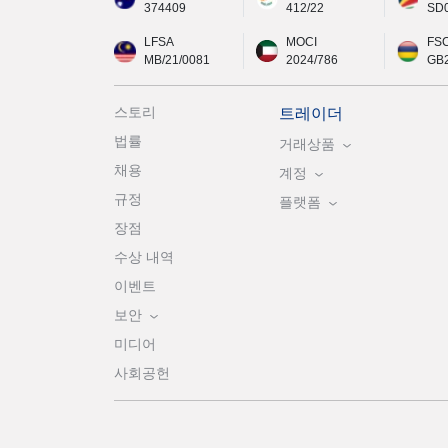
374409
412/22
SD
LFSA
MOCI
FS
MB/21/0081
2024/786
GB
스토리
트레이더
법률
거래상품
채용
계정
규정
플랫폼
장점
수상 내역
이벤트
보안
미디어
사회공헌