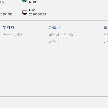
089
53199
C
CMA
25204786
2020000339
투자자
파트너
프
Pamm 솔루션
파트너 프로그램
로
기관
파