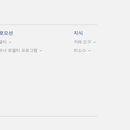
로모션
지식
열티
거래 도구
트너 로열티 프로그램
리소스