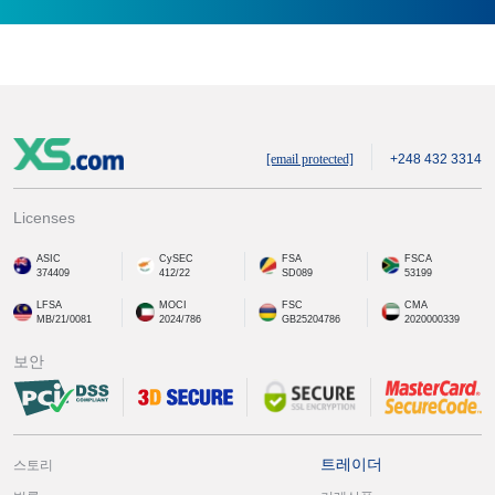
[email protected]
+248 432 3314
Licenses
ASIC
CySEC
FSA
FSCA
374409
412/22
SD089
53199
LFSA
MOCI
FSC
CMA
MB/21/0081
2024/786
GB25204786
2020000339
보안
트레이더
스토리