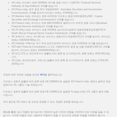
XS Ltd는 라이센스 번호 SD089로 세이셸 금융 서비스 기관(FSA: Financial Services
Authority of Seychelles)의 규제를 받습니다.
XS Prime Ltd는 호주 증권 투자 위원회(ASIC: Australian Securities and Investments
Commission)의 규제를 받으며 라이센스 번호는 374409입니다.
XS Markets Ltd는 라이센스 번호 412/22로 키프로스 증권거래위원회(CySEC: Cyprus
Securities and Exchange Commission)의 규제를 받습니다.
XS Finance Ltd는 라이선스 번호 MB/21/0081로 말레이시아 라부안 금융 서비스청(Labuan
Financial Services Authority)의 규제를 받습니다.
XS ZA (Pty) Ltd는 라이선스 번호 53199로 남아프리카공화국 금융부문행위감독청(FSCA:
South African Financial Sector Conduct Authority)의 규제를 받습니다.
XS 트레이드 서비스 주식회사는 모리셔스 금융서비스위원회(FSC)의 규제를 받으며, 라이선스
번호는 GB25204786입니다.
XS United은 쿠웨이트 국가 규제 당국으로부터 라이선스 번호 513918로 인가를 받았습니다.
XSTrade Financial Consultation L.L.C는 아랍에미리트 증권 및 상품 위원회('CMA')의 규제를
받으며, 라이선스 번호는 20200000339입니다.
XS (LC) LTD.는 세인트루시아 법률에 따라 등록 및 인가되었으며, 등록 번호는 2025-00114입
니다.
XS Ltd는 세인트빈센트 그레나딘 법률에 따라 등록 및 인가되었으며, 등록 번호는 27216 BC
2025입니다.
규정에 대한 자세한 내용을 보려면
여기
를 클릭하십시오.
키프로스 공화국 법률에 따라 등록 번호 HE 426566으로 설립된 XS Fintech Ltd는 핀테크 솔루션 제공
업체이자 XS 그룹의 기술 부문입니다.
키프로스 공화국 법률에 따라 등록 번호 HE 433983으로 설립된 Ficupay Ltd는 XS 그룹의 결제 대행
사입니다.
위의 법인은 XS 브랜드 및 상표로 운영할 수 있는 적법한 권한을 받았습니다.
리스크 경고:
당사 제품은 증거금으로 거래되며 높은 수준의 위험을 수반하며 모든 자본을 잃을 수 있
습니다. 이러한 제품은 모든 사람에게 적합하지 않을 수 있으므로 관련된 위험을 이해해야 합니다.