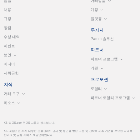
거래상품
법률
계정
채용
플랫폼
규정
장점
투자자
수상 내역
Pamm 솔루션
이벤트
파트너
보안
파트너 프로그램
미디어
기관
사회공헌
프로모션
지식
로열티
거래 도구
파트너 로열티 프로그램
리소스
XS 및 XS.com은 XS 그룹의 상표입니다.
XS 그룹은 전 세계 다양한 관할권에서 규제 및 승인을 받은 그룹 및 전략적 제휴 기관을 보유한 다국적
핀테크 및 금융 서비스 제공업체입니다.