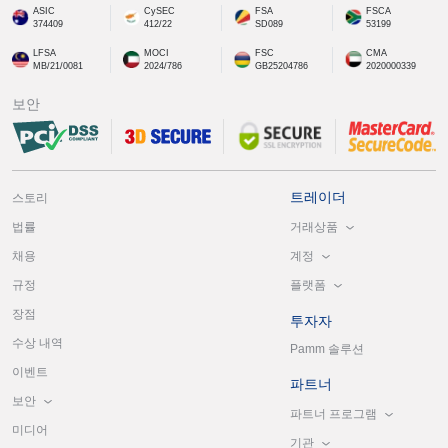
ASIC
CySEC
FSA
FSCA
374409
412/22
SD089
53199
LFSA
MOCI
FSC
CMA
MB/21/0081
2024/786
GB25204786
2020000339
보안
트레이더
스토리
거래상품
법률
계정
채용
플랫폼
규정
장점
투자자
수상 내역
Pamm 솔루션
이벤트
파트너
보안
파트너 프로그램
미디어
기관