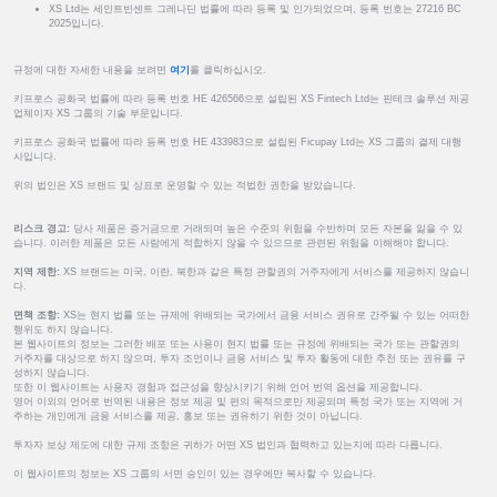
XS Ltd는 세인트빈센트 그레나딘 법률에 따라 등록 및 인가되었으며, 등록 번호는 27216 BC
2025입니다.
규정에 대한 자세한 내용을 보려면
여기
를 클릭하십시오.
키프로스 공화국 법률에 따라 등록 번호 HE 426566으로 설립된 XS Fintech Ltd는 핀테크 솔루션 제공
업체이자 XS 그룹의 기술 부문입니다.
키프로스 공화국 법률에 따라 등록 번호 HE 433983으로 설립된 Ficupay Ltd는 XS 그룹의 결제 대행
사입니다.
위의 법인은 XS 브랜드 및 상표로 운영할 수 있는 적법한 권한을 받았습니다.
리스크 경고:
당사 제품은 증거금으로 거래되며 높은 수준의 위험을 수반하며 모든 자본을 잃을 수 있
습니다. 이러한 제품은 모든 사람에게 적합하지 않을 수 있으므로 관련된 위험을 이해해야 합니다.
지역 제한:
XS 브랜드는 미국, 이란, 북한과 같은 특정 관할권의 거주자에게 서비스를 제공하지 않습니
다.
면책 조항:
XS는 현지 법률 또는 규제에 위배되는 국가에서 금융 서비스 권유로 간주될 수 있는 어떠한
행위도 하지 않습니다.
본 웹사이트의 정보는 그러한 배포 또는 사용이 현지 법률 또는 규정에 위배되는 국가 또는 관할권의
거주자를 대상으로 하지 않으며, 투자 조언이나 금융 서비스 및 투자 활동에 대한 추천 또는 권유를 구
성하지 않습니다.
또한 이 웹사이트는 사용자 경험과 접근성을 향상시키기 위해 언어 번역 옵션을 제공합니다.
영어 이외의 언어로 번역된 내용은 정보 제공 및 편의 목적으로만 제공되며 특정 국가 또는 지역에 거
주하는 개인에게 금융 서비스를 제공, 홍보 또는 권유하기 위한 것이 아닙니다.
투자자 보상 제도에 대한 규제 조항은 귀하가 어떤 XS 법인과 협력하고 있는지에 따라 다릅니다.
이 웹사이트의 정보는 XS 그룹의 서면 승인이 있는 경우에만 복사할 수 있습니다.