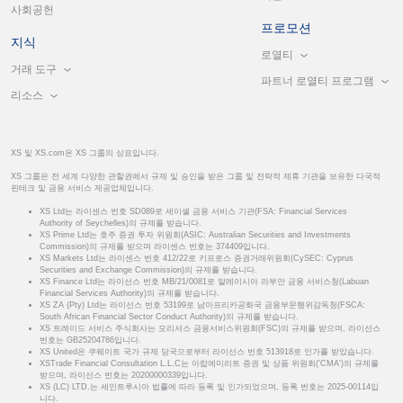
사회공헌
프로모션
지식
로열티
거래 도구
파트너 로열티 프로그램
리소스
XS 및 XS.com은 XS 그룹의 상표입니다.
XS 그룹은 전 세계 다양한 관할권에서 규제 및 승인을 받은 그룹 및 전략적 제휴 기관을 보유한 다국적
핀테크 및 금융 서비스 제공업체입니다.
XS Ltd는 라이센스 번호 SD089로 세이셸 금융 서비스 기관(FSA: Financial Services
Authority of Seychelles)의 규제를 받습니다.
XS Prime Ltd는 호주 증권 투자 위원회(ASIC: Australian Securities and Investments
Commission)의 규제를 받으며 라이센스 번호는 374409입니다.
XS Markets Ltd는 라이센스 번호 412/22로 키프로스 증권거래위원회(CySEC: Cyprus
Securities and Exchange Commission)의 규제를 받습니다.
XS Finance Ltd는 라이선스 번호 MB/21/0081로 말레이시아 라부안 금융 서비스청(Labuan
Financial Services Authority)의 규제를 받습니다.
XS ZA (Pty) Ltd는 라이선스 번호 53199로 남아프리카공화국 금융부문행위감독청(FSCA:
South African Financial Sector Conduct Authority)의 규제를 받습니다.
XS 트레이드 서비스 주식회사는 모리셔스 금융서비스위원회(FSC)의 규제를 받으며, 라이선스
번호는 GB25204786입니다.
XS United은 쿠웨이트 국가 규제 당국으로부터 라이선스 번호 513918로 인가를 받았습니다.
XSTrade Financial Consultation L.L.C는 아랍에미리트 증권 및 상품 위원회('CMA')의 규제를
받으며, 라이선스 번호는 20200000339입니다.
XS (LC) LTD.는 세인트루시아 법률에 따라 등록 및 인가되었으며, 등록 번호는 2025-00114입
니다.