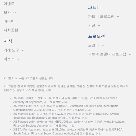
이벤트
파트너
보안
파트너 프로그램
미디어
기관
사회공헌
프로모션
지식
로열티
거래 도구
파트너 로열티 프로그램
리소스
XS 및 XS.com은 XS 그룹의 상표입니다.
XS 그룹은 전 세계 다양한 관할권에서 규제 및 승인을 받은 그룹 및 전략적 제휴 기관을 보유한 다국적
핀테크 및 금융 서비스 제공업체입니다.
XS Ltd는 라이센스 번호 SD089로 세이셸 금융 서비스 기관(FSA: Financial Services
Authority of Seychelles)의 규제를 받습니다.
XS Prime Ltd는 호주 증권 투자 위원회(ASIC: Australian Securities and Investments
Commission)의 규제를 받으며 라이센스 번호는 374409입니다.
XS Markets Ltd는 라이센스 번호 412/22로 키프로스 증권거래위원회(CySEC: Cyprus
Securities and Exchange Commission)의 규제를 받습니다.
XS Finance Ltd는 라이선스 번호 MB/21/0081로 말레이시아 라부안 금융 서비스청(Labuan
Financial Services Authority)의 규제를 받습니다.
XS ZA (Pty) Ltd는 라이선스 번호 53199로 남아프리카공화국 금융부문행위감독청(FSCA:
South African Financial Sector Conduct Authority)의 규제를 받습니다.