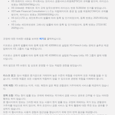
XS 트레이드 서비스 주식회사는 모리셔스 금융서비스위원회(FSC)의 규제를 받으며, 라이선스
번호는 GB25204786입니다.
XS United은 쿠웨이트 국가 규제 당국으로부터 라이선스 번호 513918로 인가를 받았습니다.
XSTrade Financial Consultation L.L.C는 아랍에미리트 증권 및 상품 위원회('CMA')의 규제를
받으며, 라이선스 번호는 20200000339입니다.
XS (LC) LTD.는 세인트루시아 법률에 따라 등록 및 인가되었으며, 등록 번호는 2025-00114입
니다.
XS Ltd는 세인트빈센트 그레나딘 법률에 따라 등록 및 인가되었으며, 등록 번호는 27216 BC
2025입니다.
규정에 대한 자세한 내용을 보려면
여기
를 클릭하십시오.
키프로스 공화국 법률에 따라 등록 번호 HE 426566으로 설립된 XS Fintech Ltd는 핀테크 솔루션 제공
업체이자 XS 그룹의 기술 부문입니다.
키프로스 공화국 법률에 따라 등록 번호 HE 433983으로 설립된 Ficupay Ltd는 XS 그룹의 결제 대행
사입니다.
위의 법인은 XS 브랜드 및 상표로 운영할 수 있는 적법한 권한을 받았습니다.
리스크 경고:
당사 제품은 증거금으로 거래되며 높은 수준의 위험을 수반하며 모든 자본을 잃을 수 있
습니다. 이러한 제품은 모든 사람에게 적합하지 않을 수 있으므로 관련된 위험을 이해해야 합니다.
지역 제한:
XS 브랜드는 미국, 이란, 북한과 같은 특정 관할권의 거주자에게 서비스를 제공하지 않습니
다.
면책 조항:
XS는 현지 법률 또는 규제에 위배되는 국가에서 금융 서비스 권유로 간주될 수 있는 어떠한
행위도 하지 않습니다.
본 웹사이트의 정보는 그러한 배포 또는 사용이 현지 법률 또는 규정에 위배되는 국가 또는 관할권의
거주자를 대상으로 하지 않으며, 투자 조언이나 금융 서비스 및 투자 활동에 대한 추천 또는 권유를 구
성하지 않습니다.
또한 이 웹사이트는 사용자 경험과 접근성을 향상시키기 위해 언어 번역 옵션을 제공합니다.