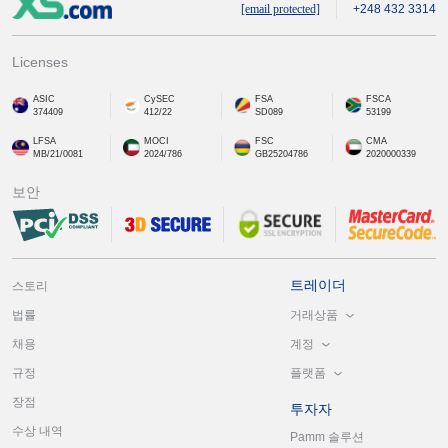
[email protected]
+248 432 3314
Licenses
ASIC
CySEC
FSA
FSCA
374409
412/22
SD089
53199
LFSA
MOCI
FSC
CMA
MB/21/0081
2024/786
GB25204786
2020000339
보안
트레이더
스토리
거래상품
법률
계정
채용
플랫폼
규정
장점
투자자
수상 내역
Pamm 솔루션