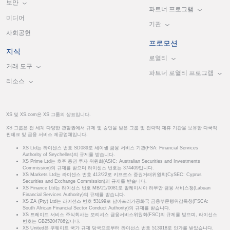
보안
파트너 프로그램
미디어
기관
사회공헌
프로모션
지식
로열티
거래 도구
파트너 로열티 프로그램
리소스
XS 및 XS.com은 XS 그룹의 상표입니다.
XS 그룹은 전 세계 다양한 관할권에서 규제 및 승인을 받은 그룹 및 전략적 제휴 기관을 보유한 다국적
핀테크 및 금융 서비스 제공업체입니다.
XS Ltd는 라이센스 번호 SD089로 세이셸 금융 서비스 기관(FSA: Financial Services
Authority of Seychelles)의 규제를 받습니다.
XS Prime Ltd는 호주 증권 투자 위원회(ASIC: Australian Securities and Investments
Commission)의 규제를 받으며 라이센스 번호는 374409입니다.
XS Markets Ltd는 라이센스 번호 412/22로 키프로스 증권거래위원회(CySEC: Cyprus
Securities and Exchange Commission)의 규제를 받습니다.
XS Finance Ltd는 라이선스 번호 MB/21/0081로 말레이시아 라부안 금융 서비스청(Labuan
Financial Services Authority)의 규제를 받습니다.
XS ZA (Pty) Ltd는 라이선스 번호 53199로 남아프리카공화국 금융부문행위감독청(FSCA:
South African Financial Sector Conduct Authority)의 규제를 받습니다.
XS 트레이드 서비스 주식회사는 모리셔스 금융서비스위원회(FSC)의 규제를 받으며, 라이선스
번호는 GB25204786입니다.
XS United은 쿠웨이트 국가 규제 당국으로부터 라이선스 번호 513918로 인가를 받았습니다.