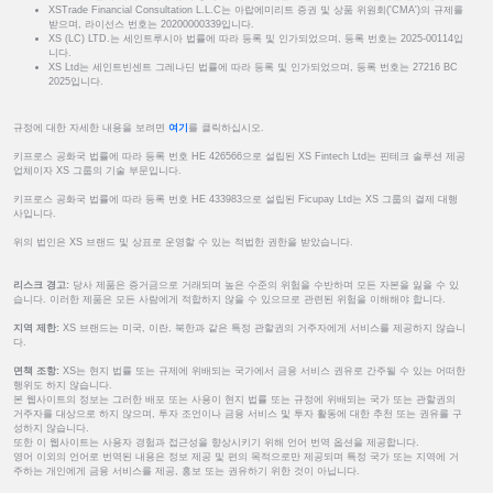
XSTrade Financial Consultation L.L.C는 아랍에미리트 증권 및 상품 위원회('CMA')의 규제를
받으며, 라이선스 번호는 20200000339입니다.
XS (LC) LTD.는 세인트루시아 법률에 따라 등록 및 인가되었으며, 등록 번호는 2025-00114입
니다.
XS Ltd는 세인트빈센트 그레나딘 법률에 따라 등록 및 인가되었으며, 등록 번호는 27216 BC
2025입니다.
규정에 대한 자세한 내용을 보려면
여기
를 클릭하십시오.
키프로스 공화국 법률에 따라 등록 번호 HE 426566으로 설립된 XS Fintech Ltd는 핀테크 솔루션 제공
업체이자 XS 그룹의 기술 부문입니다.
키프로스 공화국 법률에 따라 등록 번호 HE 433983으로 설립된 Ficupay Ltd는 XS 그룹의 결제 대행
사입니다.
위의 법인은 XS 브랜드 및 상표로 운영할 수 있는 적법한 권한을 받았습니다.
리스크 경고:
당사 제품은 증거금으로 거래되며 높은 수준의 위험을 수반하며 모든 자본을 잃을 수 있
습니다. 이러한 제품은 모든 사람에게 적합하지 않을 수 있으므로 관련된 위험을 이해해야 합니다.
지역 제한:
XS 브랜드는 미국, 이란, 북한과 같은 특정 관할권의 거주자에게 서비스를 제공하지 않습니
다.
면책 조항:
XS는 현지 법률 또는 규제에 위배되는 국가에서 금융 서비스 권유로 간주될 수 있는 어떠한
행위도 하지 않습니다.
본 웹사이트의 정보는 그러한 배포 또는 사용이 현지 법률 또는 규정에 위배되는 국가 또는 관할권의
거주자를 대상으로 하지 않으며, 투자 조언이나 금융 서비스 및 투자 활동에 대한 추천 또는 권유를 구
성하지 않습니다.
또한 이 웹사이트는 사용자 경험과 접근성을 향상시키기 위해 언어 번역 옵션을 제공합니다.
영어 이외의 언어로 번역된 내용은 정보 제공 및 편의 목적으로만 제공되며 특정 국가 또는 지역에 거
주하는 개인에게 금융 서비스를 제공, 홍보 또는 권유하기 위한 것이 아닙니다.