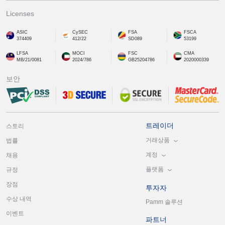
Licenses
ASIC
CySEC
FSA
FSCA
374409
412/22
SD089
53199
LFSA
MOCI
FSC
CMA
MB/21/0081
2024/786
GB25204786
2020000339
보안
트레이더
스토리
거래상품
법률
계정
채용
플랫폼
규정
장점
투자자
수상 내역
Pamm 솔루션
이벤트
파트너