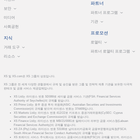
파트너
보안
파트너 프로그램
미디어
기관
사회공헌
프로모션
지식
로열티
거래 도구
파트너 로열티 프로그램
리소스
XS 및 XS.com은 XS 그룹의 상표입니다.
XS 그룹은 전 세계 다양한 관할권에서 규제 및 승인을 받은 그룹 및 전략적 제휴 기관을 보유한 다국적
핀테크 및 금융 서비스 제공업체입니다.
XS Ltd는 라이센스 번호 SD089로 세이셸 금융 서비스 기관(FSA: Financial Services
Authority of Seychelles)의 규제를 받습니다.
XS Prime Ltd는 호주 증권 투자 위원회(ASIC: Australian Securities and Investments
Commission)의 규제를 받으며 라이센스 번호는 374409입니다.
XS Markets Ltd는 라이센스 번호 412/22로 키프로스 증권거래위원회(CySEC: Cyprus
Securities and Exchange Commission)의 규제를 받습니다.
XS Finance Ltd는 라이선스 번호 MB/21/0081로 말레이시아 라부안 금융 서비스청(Labuan
Financial Services Authority)의 규제를 받습니다.
XS ZA (Pty) Ltd는 라이선스 번호 53199로 남아프리카공화국 금융부문행위감독청(FSCA:
South African Financial Sector Conduct Authority)의 규제를 받습니다.
XS 트레이드 서비스 주식회사는 모리셔스 금융서비스위원회(FSC)의 규제를 받으며, 라이선스