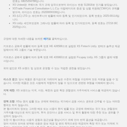
번호는 GB25204786입니다.
XS United은 쿠웨이트 국가 규제 당국으로부터 라이선스 번호 513918로 인가를 받았습니다.
XSTrade Financial Consultation L.L.C는 아랍에미리트 증권 및 상품 위원회('CMA')의 규제를
받으며, 라이선스 번호는 20200000339입니다.
XS (LC) LTD.는 세인트루시아 법률에 따라 등록 및 인가되었으며, 등록 번호는 2025-00114입
니다.
XS Ltd는 세인트빈센트 그레나딘 법률에 따라 등록 및 인가되었으며, 등록 번호는 27216 BC
2025입니다.
규정에 대한 자세한 내용을 보려면
여기
를 클릭하십시오.
키프로스 공화국 법률에 따라 등록 번호 HE 426566으로 설립된 XS Fintech Ltd는 핀테크 솔루션 제공
업체이자 XS 그룹의 기술 부문입니다.
키프로스 공화국 법률에 따라 등록 번호 HE 433983으로 설립된 Ficupay Ltd는 XS 그룹의 결제 대행
사입니다.
위의 법인은 XS 브랜드 및 상표로 운영할 수 있는 적법한 권한을 받았습니다.
리스크 경고:
당사 제품은 증거금으로 거래되며 높은 수준의 위험을 수반하며 모든 자본을 잃을 수 있
습니다. 이러한 제품은 모든 사람에게 적합하지 않을 수 있으므로 관련된 위험을 이해해야 합니다.
지역 제한:
XS 브랜드는 미국, 이란, 북한과 같은 특정 관할권의 거주자에게 서비스를 제공하지 않습니
다.
면책 조항:
XS는 현지 법률 또는 규제에 위배되는 국가에서 금융 서비스 권유로 간주될 수 있는 어떠한
행위도 하지 않습니다.
본 웹사이트의 정보는 그러한 배포 또는 사용이 현지 법률 또는 규정에 위배되는 국가 또는 관할권의
거주자를 대상으로 하지 않으며, 투자 조언이나 금융 서비스 및 투자 활동에 대한 추천 또는 권유를 구
성하지 않습니다.
또한 이 웹사이트는 사용자 경험과 접근성을 향상시키기 위해 언어 번역 옵션을 제공합니다.
영어 이외의 언어로 번역된 내용은 정보 제공 및 편의 목적으로만 제공되며 특정 국가 또는 지역에 거