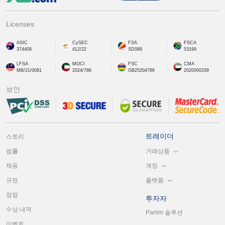
Licenses
ASIC
CySEC
FSA
FSCA
374409
412/22
SD089
53199
LFSA
MOCI
FSC
CMA
MB/21/0081
2024/786
GB25204786
2020000339
보안
트레이더
스토리
거래상품
법률
계정
채용
플랫폼
규정
장점
투자자
수상 내역
Pamm 솔루션
이벤트