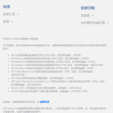
知識
促銷活動
交易工具
忠誠度
資源
合作夥伴忠誠計劃
XS和XS.com是XS集團的注冊商標。
XS 集團是一家全球金融科技和金融服務提供者，集團與戰略聯盟實體在全球多個司法管轄區接受授權和
監管。
XS Ltd受塞席爾金融服務管理局 (FSA) 監管，監管牌照編號：SD089。
XS Prime Ltd受澳洲證券和投資委員會 (ASIC) 監管，監管牌照編號：374409
XS Markets Ltd受賽普勒斯證券交易委員會 (CySEC) 監管，監管牌照編號：412/22。
XS Finance Ltd受馬來西亞納閩金融服務管理局 (LFSA) 監管，監管牌照編號：MB/21/0081。
XS ZA (Pty) Ltd受南非金融部門行為監理局 (FSCA) 監管，監管牌照編號：53199。
XS Trade Services Ltd 受模里西斯金融服務委員會（FSC）監管，監管牌照編號：
GB25204786。
XS United 獲得科威特監管機關授權，監管牌照編號：513918。
XSTrade Financial Consultation L.L.C 受阿拉伯聯合大公國證券與商品管理局（CMA）監管，
監管牌照編號：20200000339。
XS (LC) LTD. 依聖露西亞法律註冊並獲授權，註冊編號：2025-00114。
XS Ltd 依聖文森及格瑞那丁法律註冊並獲授權，註冊編號：27216 BC 2025。
如需進一步瞭解我們的監管資質，請
點擊這裡
。
XS Fintech Ltd根據賽普勒斯共和國法律註冊成立，公司註冊編號為 HE 426566，是一家金融科技解決
方案提供商，也是XS集團的技術部門。