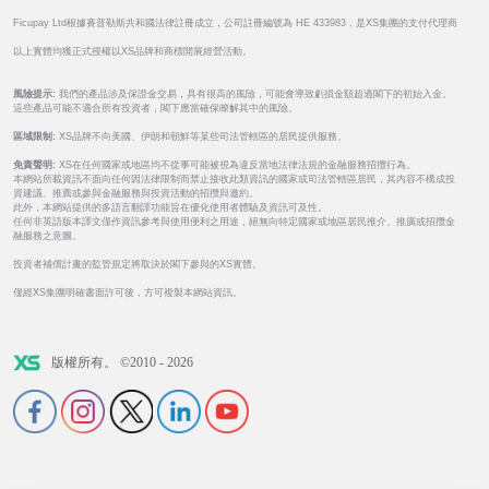
Ficupay Ltd根據賽普勒斯共和國法律註冊成立，公司註冊編號為 HE 433983，是XS集團的支付代理商
以上實體均獲正式授權以XS品牌和商標開展經營活動。
風險提示:
我們的產品涉及保證金交易，具有很高的風險，可能會導致虧損金額超過閣下的初始入金。
這些產品可能不適合所有投資者，閣下應當確保瞭解其中的風險。
區域限制:
XS品牌不向美國、伊朗和朝鮮等某些司法管轄區的居民提供服務。
免責聲明:
XS在任何國家或地區均不從事可能被視為違反當地法律法規的金融服務招攬行為。
本網站所載資訊不面向任何因法律限制而禁止接收此類資訊的國家或司法管轄區居民，其內容不構成投
資建議、推薦或參與金融服務與投資活動的招攬與邀約。
此外，本網站提供的多語言翻譯功能旨在優化使用者體驗及資訊可及性。
任何非英語版本譯文僅作資訊參考與使用便利之用途，絕無向特定國家或地區居民推介、推廣或招攬金
融服務之意圖。
投資者補償計畫的監管規定將取決於閣下參與的XS實體。
僅經XS集團明確書面許可後，方可複製本網站資訊。
版權所有。 ©2010 - 2026