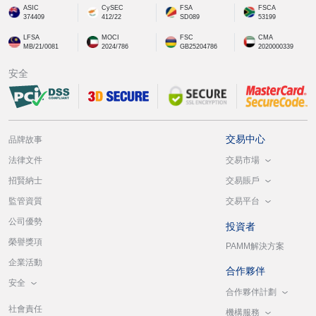
ASIC
CySEC
FSA
FSCA
374409
412/22
SD089
53199
LFSA
MOCI
FSC
CMA
MB/21/0081
2024/786
GB25204786
2020000339
安全
交易中心
品牌故事
交易市場
法律文件
交易賬戶
招賢納士
交易平台
監管資質
公司優勢
投資者
榮譽獎項
PAMM解決方案
企業活動
合作夥伴
安全
合作夥伴計劃
社會責任
機構服務